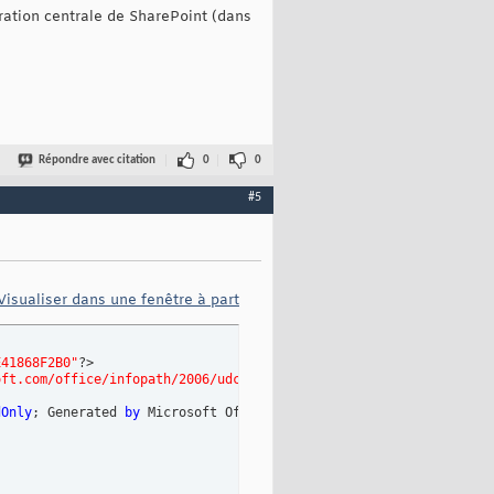
ration centrale de SharePoint (dans
Répondre avec citation
0
0
#5
Visualiser dans une fenêtre à part
E41868F2B0"
?>

oft.com/office/infopath/2006/udc"
>

dOnly
; Generated 
by
 Microsoft Office InfoPath 
2007
</udc:Descripti