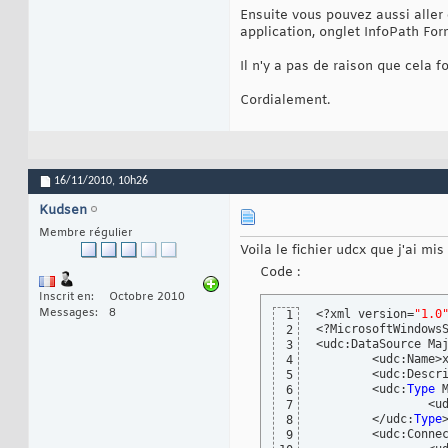
Ensuite vous pouvez aussi aller
application, onglet InfoPath For
Il n'y a pas de raison que cela 
Cordialement.
16/11/2010,
10h26
Kudsen
Membre régulier
Voila le fichier udcx que j'ai mi
Code :
Inscrit en
Octobre 2010
Messages
8
<?xml version=
"1.0
1
<?MicrosoftWindows
2
<udc:DataSource Ma
3
	<udc:Name>xxx</udc:Name>

4
	<udc:Descr
5
	<udc:
Type
 
6
		<
7
	</udc:
Type
>
8
	<udc:Conne
9