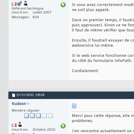
Si vous avez correctement modifi
Référent technique
ne soit plus appelé.
Inscrit en
Juillet 2007
Messages
834
Dans un premier temps, il faudra
puis approuver). Sinon ce ne fon
Il faut de même vérifier que tous
Ensuite, il faudrait essayer de 
webservice lui-même.
Si le web service fonctionne co
du côté du formulaire InfoPath.
Cordialement.
15/11/2010,
14h18
Kudsen
Membre régulier
Merci pour cette réponse, elle m
problèmes.
Inscrit en
Octobre 2010
J'en rencontre actuellement un n