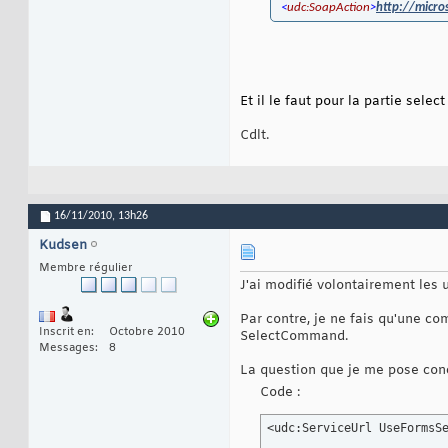
<
udc:SoapAction
>
http://micro
Et il le faut pour la partie selec
Cdlt.
16/11/2010,
13h26
Kudsen
Membre régulier
J'ai modifié volontairement les u
Par contre, je ne fais qu'une c
Inscrit en
Octobre 2010
SelectCommand.
Messages
8
La question que je me pose conce
Code :
<udc:ServiceUrl UseFormsS