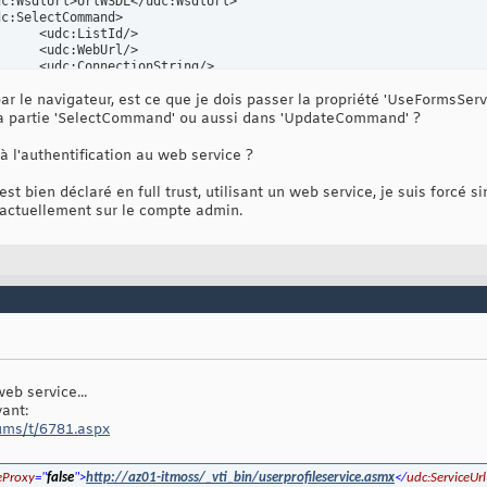
d/>

l/>

ing/>

			<udc:ServiceUrl UseFormsServiceProxy=
"false"
>UrlService</ud
par le navigateur, est ce que je dois passer la propriété 'UseFormsServ
:SoapAction>

y/>

a partie 'SelectCommand' ou aussi dans 'UpdateCommand' ?
à l'authentification au web service ?
			<udc:ServiceUrl UseFormsServiceProxy=
"false"
/>

on/>

est bien déclaré en full trust, utilisant un web service, je suis forc
t/>

le actuellement sur le compte admin.
			<udc:FileName>Specify a filename 
or
 formula</udc:FileName>

			<udc:FolderName AllowOverwrite=
""
/>

!--udc:Authentication><udc:SSO AppId=
'' CredentialType='' /></udc
eb service...
ant:
ums/t/6781.aspx
eProxy
="
false
">
http://az01-itmoss/_vti_bin/userprofileservice.asmx
</
udc:ServiceUrl