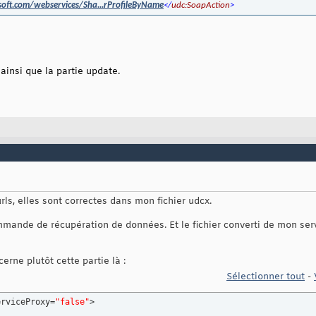
soft.com/webservices/Sha...rProfileByName
</
udc:SoapAction
>
t ainsi que la partie update.
rls, elles sont correctes dans mon fichier udcx.
ommande de récupération de données. Et le fichier converti de mon ser
rne plutôt cette partie là :
Sélectionner tout
-
erviceProxy=
"false"
>