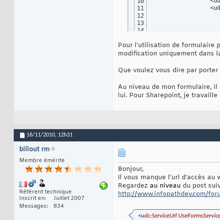
		<udc:WsdlUrl>UrlWSDL</udc:WsdlUrl>

10
		<udc:SelectCommand>

11
			<udc:ListI
12
			<udc:WebUr
13
			<udc:ConnectionStr
14
15
Pour l'utilisation de formulaire 
			<udc:SoapAction>http://tempuri.org/xxx</udc
16
			<udc:Quer
17
modification uniquement dans l
		</udc:SelectCommand>

18
		<udc:UpdateCommand>

19
Que voulez vous dire par porter 
20
			<udc:SoapActi
21
Au niveau de mon formulaire, il 
			<udc:Submi
22
lui. Pour Sharepoint, je travail
23
24
		</udc:UpdateCommand>

25
		<
26
	</udc:ConnectionInfo>

27
</udc:DataSource>
28
16/11/2010,
12h31
billout rm
Membre émérite
Bonjour,
Il vous manque l'url d'accès au w
Regardez
au niveau
du post suiv
Référent technique
http://www.infopathdev.com/for
Inscrit en
Juillet 2007
Messages
834
<
udc:ServiceUrl UseFormsServic