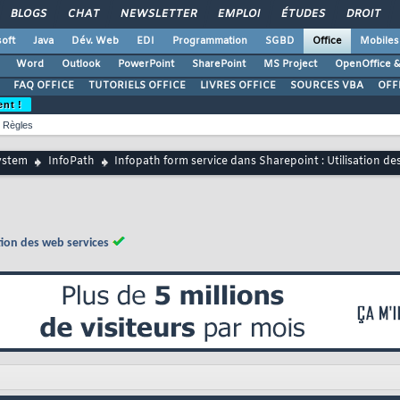
BLOGS
CHAT
NEWSLETTER
EMPLOI
ÉTUDES
DROIT
oft
Java
Dév. Web
EDI
Programmation
SGBD
Office
Mobiles
Word
Outlook
PowerPoint
SharePoint
MS Project
OpenOffice &
FAQ OFFICE
TUTORIELS OFFICE
LIVRES OFFICE
SOURCES VBA
OFF
ent !
Règles
ystem
InfoPath
Infopath form service dans Sharepoint : Utilisation de
tion des web services