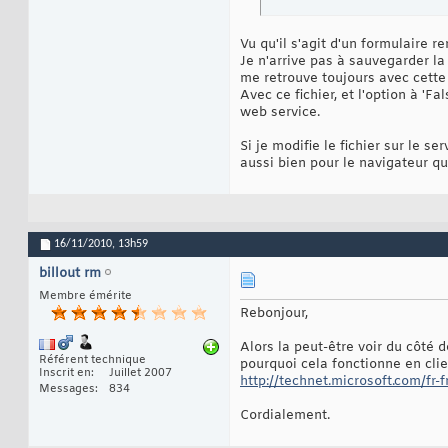
Vu qu'il s'agit d'un formulaire r
Je n'arrive pas à sauvegarder la
me retrouve toujours avec cette 
Avec ce fichier, et l'option à 'F
web service.
Si je modifie le fichier sur le s
aussi bien pour le navigateur que
16/11/2010,
13h59
billout rm
Membre émérite
Rebonjour,
Alors la peut-être voir du côté 
Référent technique
pourquoi cela fonctionne en cli
Inscrit en
Juillet 2007
http://technet.microsoft.com/fr-fr
Messages
834
Cordialement.