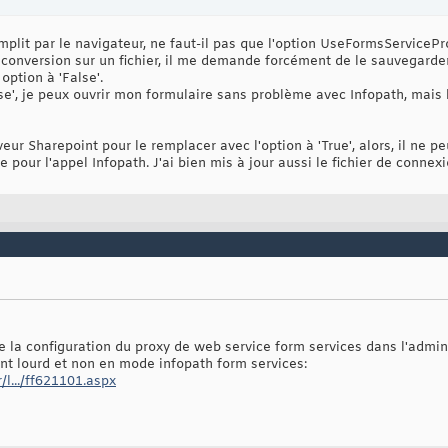
emplit par le navigateur, ne faut-il pas que l'option UseFormsServicePro
 conversion sur un fichier, il me demande forcément de le sauvegarder 
option à 'False'.
alse', je peux ouvrir mon formulaire sans problème avec Infopath, mais 
erveur Sharepoint pour le remplacer avec l'option à 'True', alors, il ne p
 pour l'appel Infopath. J'ai bien mis à jour aussi le fichier de connex
de la configuration du proxy de web service form services dans l'admin
ent lourd et non en mode infopath form services:
/l.../ff621101.aspx