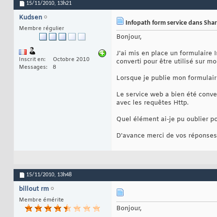
15/11/2010,
13h21
Kudsen
Infopath form service dans Share
Membre régulier
Bonjour,
J'ai mis en place un formulaire 
Inscrit en
Octobre 2010
converti pour être utilisé sur m
Messages
8
Lorsque je publie mon formulair
Le service web a bien été convert
avec les requêtes Http.
Quel élément ai-je pu oublier po
D'avance merci de vos réponses
15/11/2010,
13h48
billout rm
Membre émérite
Bonjour,