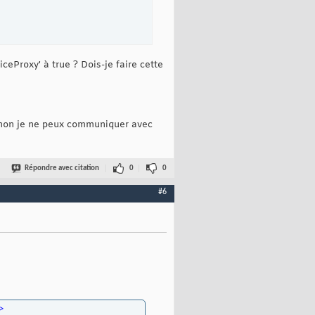
c:ServiceUrl>

iceProxy' à true ? Dois-je faire cette
é sinon je ne peux communiquer avec
:Authentication-->
Répondre avec citation
0
0
#6
>