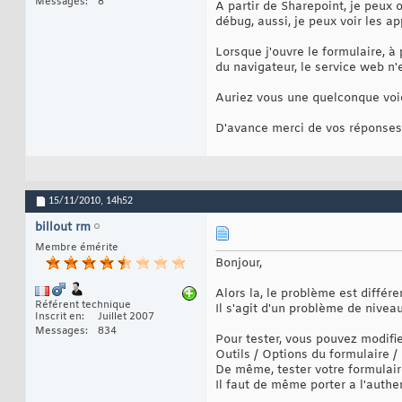
Messages
8
A partir de Sharepoint, je peux 
débug, aussi, je peux voir les ap
Lorsque j'ouvre le formulaire, à 
du navigateur, le service web n'
Auriez vous une quelconque voie
D'avance merci de vos réponses
15/11/2010,
14h52
billout rm
Membre émérite
Bonjour,
Alors la, le problème est différe
Référent technique
Il s'agit d'un problème de nivea
Inscrit en
Juillet 2007
Messages
834
Pour tester, vous pouvez modifier
Outils / Options du formulaire / 
De même, tester votre formulaire
Il faut de même porter a l'authen