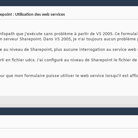
point : Utilisation des web services
Infopath que j'exécute sans problème à partir de VS 2005. Ce formulair
on serveur Sharepoint. Dans VS 2005, je n'ai toujours aucun problème p
e au niveau de Sharepoint, plus aucune interrogation au service web n
i en fichier udcx. J'ai configuré au niveau de Sharepoint le fichier de
ur que mon formulaire puisse utiliser le web service lorsqu'il est affi