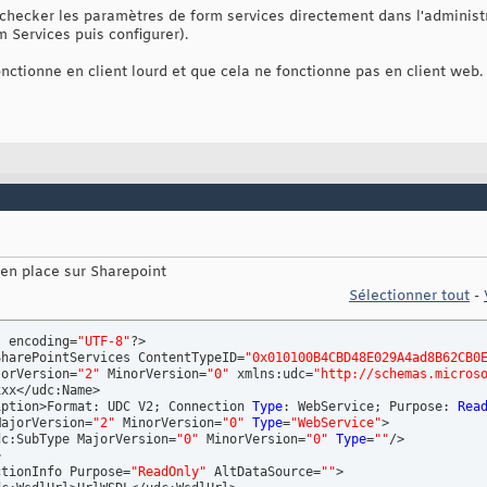
 checker les paramètres de form services directement dans l'administ
m Services puis configurer).
fonctionne en client lourd et que cela ne fonctionne pas en client web.
s en place sur Sharepoint
Sélectionner tout
-
"
 encoding=
"UTF-8"
?>

SharePointServices ContentTypeID=
"0x010100B4CBD48E029A4ad8B62CB0
jorVersion=
"2"
 MinorVersion=
"0"
 xmlns:udc=
"http://schemas.micros
iption>Format: UDC V2; Connection 
Type
: WebService; Purpose: 
Rea
MajorVersion=
"2"
 MinorVersion=
"0"
Type
=
"WebService"
>

udc:SubType MajorVersion=
"0"
 MinorVersion=
"0"
Type
=
""
/>



ctionInfo Purpose=
"ReadOnly"
 AltDataSource=
""
>
