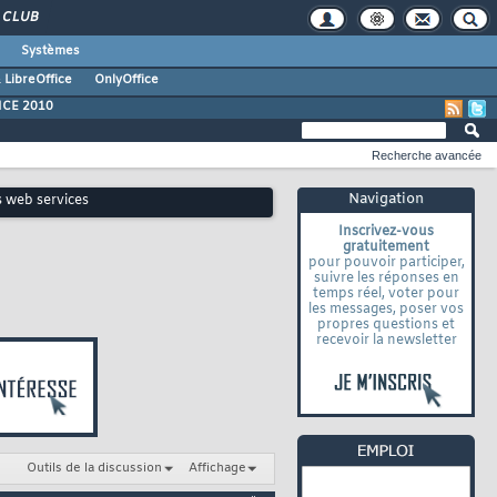
CLUB
Systèmes
 LibreOffice
OnlyOffice
ICE 2010
Recherche avancée
Navigation
s web services
Inscrivez-vous
gratuitement
pour pouvoir participer,
suivre les réponses en
temps réel, voter pour
les messages, poser vos
propres questions et
recevoir la newsletter
Outils de la discussion
Affichage