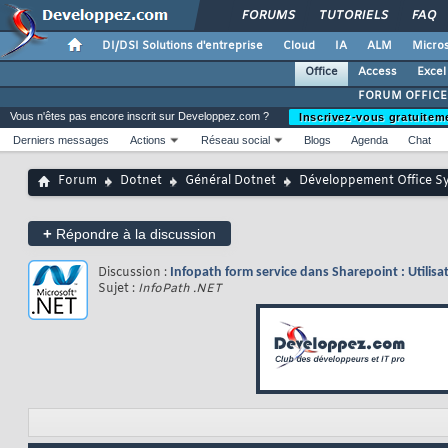
FORUMS
TUTORIELS
FAQ
DI/DSI Solutions d'entreprise
Cloud
IA
ALM
Micros
Office
Access
Excel
FORUM OFFICE
Vous n'êtes pas encore inscrit sur Developpez.com ?
Inscrivez-vous gratuitem
Derniers messages
Actions
Réseau social
Blogs
Agenda
Chat
Forum
Dotnet
Général Dotnet
Développement Office S
+
Répondre à la discussion
Discussion :
Infopath form service dans Sharepoint : Utilisa
Sujet :
InfoPath .NET