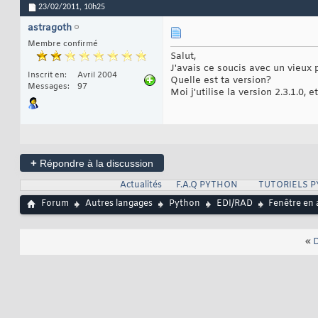
23/02/2011,
10h25
astragoth
Membre confirmé
Salut,
J'avais ce soucis avec un vieux p
Inscrit en
Avril 2004
Quelle est ta version?
Messages
97
Moi j'utilise la version 2.3.1.0, et
+
Répondre à la discussion
Actualités
F.A.Q PYTHON
TUTORIELS 
Forum
Autres langages
Python
EDI/RAD
Fenêtre en 
«
D