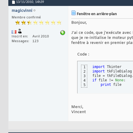
13/11/2010,
14h39
magicvinni
Fenêtre en arrière-plan
Membre confirmé
Bonjour,
J'ai ce code, que j'exécute avec 
Inscrit en
Avril 2010
que je re-initialise le moteur 
Messages
123
fenêtre à revenir en premier pla
Code :
import
1
import
 tkFileDialog

2
file = tkFileDialog
3
if
 file != 
None
:

4
print
 file
5
Merci,
Vincent