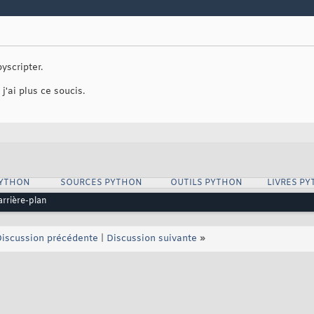
yscripter.
 j'ai plus ce soucis.
PYTHON
SOURCES PYTHON
OUTILS PYTHON
LIVRES P
arrière-plan
iscussion précédente
|
Discussion suivante
»