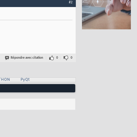
#2
Répondre avec citation
0
0
YTHON
PyQt