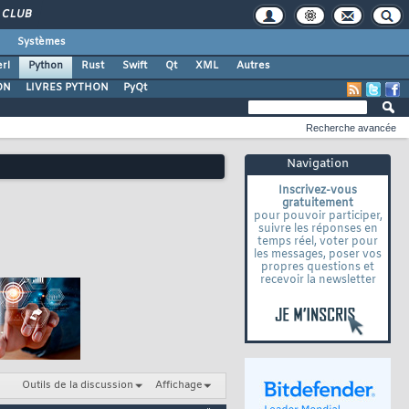
CLUB
Systèmes
rl
Python
Rust
Swift
Qt
XML
Autres
ON
LIVRES PYTHON
PyQt
Recherche avancée
Navigation
Inscrivez-vous
gratuitement
pour pouvoir participer,
suivre les réponses en
temps réel, voter pour
les messages, poser vos
propres questions et
recevoir la newsletter
Outils de la discussion
Affichage