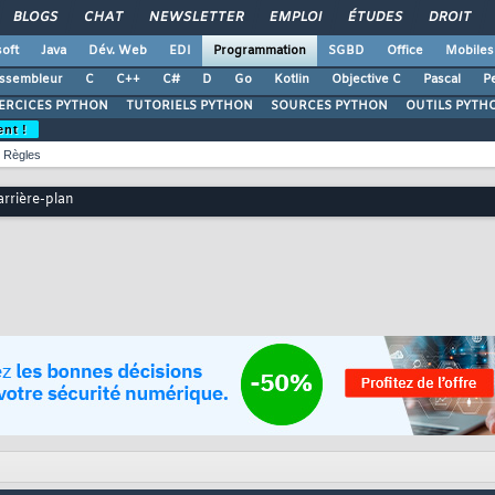
BLOGS
CHAT
NEWSLETTER
EMPLOI
ÉTUDES
DROIT
oft
Java
Dév. Web
EDI
Programmation
SGBD
Office
Mobiles
ssembleur
C
C++
C#
D
Go
Kotlin
Objective C
Pascal
Pe
ERCICES PYTHON
TUTORIELS PYTHON
SOURCES PYTHON
OUTILS PYTH
ent !
Règles
arrière-plan