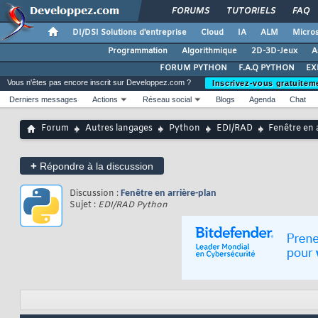
FORUMS
TUTORIELS
FAQ
DI/DSI Solutions d'entreprise
Cloud
IA
ALM
Micros
Programmation
Algorithmique
2D-3D-Jeux
A
FORUM PYTHON
F.A.Q PYTHON
EX
Vous n'êtes pas encore inscrit sur Developpez.com ?
Inscrivez-vous gratuitem
Derniers messages
Actions
Réseau social
Blogs
Agenda
Chat
Forum
Autres langages
Python
EDI/RAD
Fenêtre en 
+
Répondre à la discussion
Discussion :
Fenêtre en arrière-plan
Sujet :
EDI/RAD Python