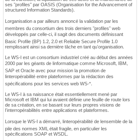
ses "profiles" par OASIS (Organisation for the Advancement of
structured Information Standards).
Lorganisation a par ailleurs annoncé la validation par les
membres du consortium des trois derniers "profiles" web
développés par celle-ci, il sagit des documents définissant
Basic Profile (BP) 1.2, 2.0 et Reliable Secure Profile 1.0
remplissant ainsi sa dernière tâche en tant qu'organisation.
Le WS-I est un consortium industriel créé au début des années
2000 par les géants de linformatique comme Microsoft, IBM,
SAP et Oracle avec pour mission la promotion de
linteropérabilité entre plateformes par la rédaction des
spécifications pour les services web WS-*.
Le WS-I à sa naissance était essentiellement mené par
Microsoft et IBM qui lui avaient définie une feuille de route lors
de sa création, en se basant sur leurs propres visions de
l'interropérabilités entre applications et plateformes.
Lorsque le WS-I a démarré, linteropérabilité de lensemble de la
pile des normes XML était fragile, en particulier les
spécifications SOAP et WSDL.