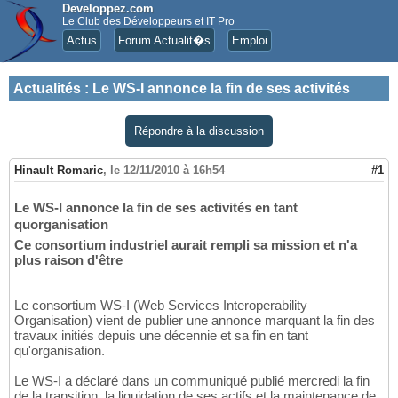
Developpez.com
Le Club des Développeurs et IT Pro
Actus
Forum Actualit�s
Emploi
Actualités
:
Le WS-I annonce la fin de ses activités
Répondre à la discussion
Hinault Romaric
,
le 12/11/2010 à 16h54
#1
Le WS-I annonce la fin de ses activités en tant
quorganisation
Ce consortium industriel aurait rempli sa mission et n'a
plus raison d'être
Le consortium WS-I (Web Services Interoperability
Organisation) vient de publier une annonce marquant la fin des
travaux initiés depuis une décennie et sa fin en tant
qu'organisation.
Le WS-I a déclaré dans un communiqué publié mercredi la fin
de la transition, la liquidation de ses actifs et la maintenance de