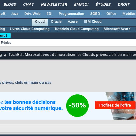
BLOGS
CHAT
NEWSLETTER
EMPLOI
ÉTUDES
DROIT
oft
Java
Dév. Web
EDI
Programmation
SGBD
Office
Mobiles
Cloud
Oracle
Azure
IBM Cloud
ing
Livres Cloud Computing
Tutoriels Cloud Computing
Microsoft Azure
ent !
Règles
g
TechEd : Microsoft veut démocratiser les Clouds privés, clefs en main o
 privés, clefs en main ou pas