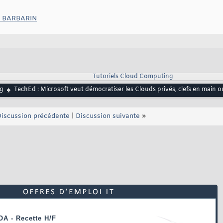
id BARBARIN
Tutoriels Cloud Computing
g
TechEd : Microsoft veut démocratiser les Clouds privés, clefs en main o
iscussion précédente
|
Discussion suivante
»
OA - Recette H/F