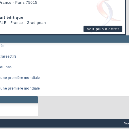
 France - Paris 75015
uit éditique
ALE
- France - Gradignan
Voir plus d'offres
vés
raréactifs
 ou pas
r une première mondiale
r une première mondiale
Nou