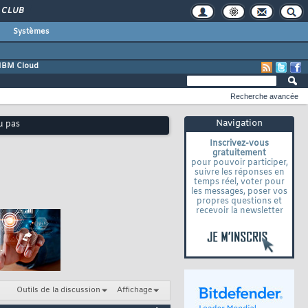
CLUB
Systèmes
IBM Cloud
Recherche avancée
Navigation
u pas
Inscrivez-vous
gratuitement
pour pouvoir participer,
suivre les réponses en
temps réel, voter pour
les messages, poser vos
propres questions et
recevoir la newsletter
Outils de la discussion
Affichage