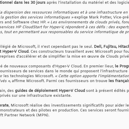
tionnel dans les 30 jours
après l'installation du matériel et des logicie
la dispersion des ressources informatiques et à une infrastructure en 
la gestion des services informatiques »
expliqe Mark Potter, Vice-pré
ers and Software chez HP.
« Les environnements de clouds privés, fon
services HP CloudStart for Hyper-V, répondent à ces défis : des exper
s, tout en permettant aux responsables du service informatique de pr
ilégié de Microsoft, il n'est cependant pas le seul.
Dell, Fujitsu, Hita
t Hyper-V Cloud
. Ces constructeurs travaillent avec Microsoft pour fou
treprises d’accélérer et de simplifier la mise en œuvre de Clouds privé
cé de nouveaux composants d'Hyper-V Cloud. En premier lieur,
le Prog
 fournisseurs de services dans le monde qui proposent l'infrastructur
ur les technologies Microsoft.
« Cette option apporte l'implémentation 
ivés »
, affirme Microsoft. Parmi ces fournisseurs on trouve
les frança
ain, des
guides de déploiement Hyper-V Cloud
sont à présent édités p
privés sur une infrastructure existante.
erate
, Microsoft réalise des investissements significatifs pour aider le
émonstrateurs et des pilotes en production. Ces services seront fourn
oft Partner Network (MPN).