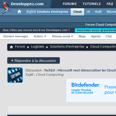
FORUMS
TUTORIELS
FAQ
DI/DSI Solutions d'entreprise
Cloud
IA
ALM
Micros
Forum Cloud Comput
Vous n'êtes pas encore inscrit sur Developpez.com ?
Inscrivez-vous gratuitem
Derniers messages
Actions
Réseau social
Blogs
Agenda
Chat
Forum
Logiciels
Solutions d'entreprise
Cloud Computin
+
Répondre à la discussion
Discussion :
TechEd : Microsoft veut démocratiser les Clouds
Sujet :
Cloud Computing