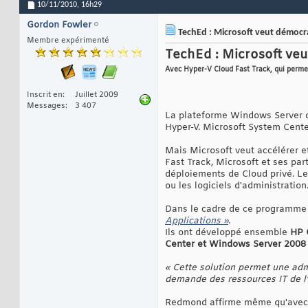
10/11/2010,
16h29
Gordon Fowler
TechEd : Microsoft veut démocrat
Membre expérimenté
TechEd : Microsoft veu
Avec Hyper-V Cloud Fast Track, qui permet
Inscrit en
Juillet 2009
Messages
3 407
La plateforme Windows Server de
Hyper-V. Microsoft System Cente
Mais Microsoft veut accélérer e
Fast Track, Microsoft et ses par
déploiements de Cloud privé. Les
ou les logiciels d'administration
Dans le cadre de ce programme 
Applications »
.
Ils ont développé ensemble
HP 
Center et Windows Server 2008
« Cette solution permet une adm
demande des ressources IT de l’
Redmond affirme même qu'avec le