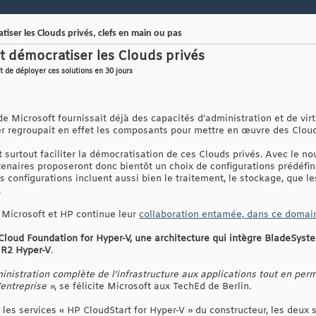
iser les Clouds privés, clefs en main ou pas
t démocratiser les Clouds privés
 de déployer ces solutions en 30 jours
 Microsoft fournissait déjà des capacités d'administration et de vir
r regroupait en effet les composants pour mettre en œuvre des Cloud
t surtout faciliter la démocratisation de ces Clouds privés. Avec le
tenaires proposeront donc bientôt un choix de configurations prédéfin
 configurations incluent aussi bien le traitement, le stockage, que les
.
Microsoft et HP continue leur
collaboration entamée, dans ce domai
Cloud Foundation for Hyper-V, une architecture qui intègre BladeSyst
 R2 Hyper-V
.
inistration complète de l’infrastructure aux applications tout en pe
entreprise »
, se félicite Microsoft aux TechEd de Berlin.
s services « HP CloudStart for Hyper-V » du constructeur, les deux 