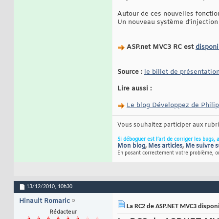
Autour de ces nouvelles fonction
Un nouveau système d’injection
ASP.net MVC3 RC est
disponi
Source :
le billet de présentatio
Lire aussi :
Le blog Développez de Philip
Vous souhaitez participer aux rub
Si déboguer est l’art de corriger les bugs, 
Mon blog
,
Mes articles
,
Me suivre s
En posant correctement votre problème, on
13/12/2010,
10h30
Hinault Romaric
La RC2 de ASP.NET MVC3 disponi
Rédacteur