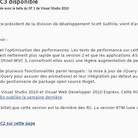
C3 disponible
ble avec la beta du SP 1 de Visual Studio 2010
vice-président de la division de développement Scott Guthrie, vient d'a
on :
et l'optimisation des performances. Les tests de performance sur cett
st nettement plus rapide que la version 2 et que les applications AS
ASP.net MVC 3, connaitront elles aussi une légère augmentation de p
 de plusieurs fonctionnalités parmi lesquels : la mise à jour de JQuery
 jQuery pour assurer des animations) et leur intégration par défaut a
 du gestionnaire de package open source Nuget.
Visual Studio 2010 et Visual Web Developper 2010 Express. Cette R
dio publiée la semaine dernière
.
billet que cette version est la dernière des RC. La version RTM (une 
C2 sur cette page