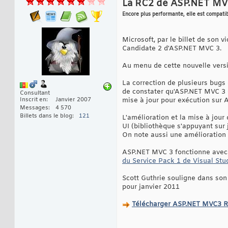
La RC2 de ASP.NET MV
Encore plus performante, elle est compati
Microsoft, par le billet de son 
Candidate 2 d'ASP.NET MVC 3.
Au menu de cette nouvelle versi
La correction de plusieurs bugs 
de constater qu'ASP.NET MVC 3 e
Consultant
Inscrit en
Janvier 2007
mise à jour pour exécution sur 
Messages
4 570
Billets dans le blog
121
L'amélioration et la mise à jour
UI (bibliothèque s'appuyant sur
On note aussi une amélioration
ASP.NET MVC 3 fonctionne avec 
du Service Pack 1 de Visual Stu
Scott Guthrie souligne dans son 
pour janvier 2011
Télécharger ASP.NET MVC3 R