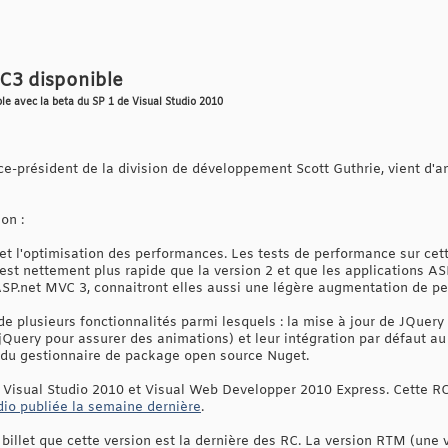
C3 disponible
ble avec la beta du SP 1 de Visual Studio 2010
vice-président de la division de développement Scott Guthrie, vient d'a
on :
et l'optimisation des performances. Les tests de performance sur cett
st nettement plus rapide que la version 2 et que les applications AS
ASP.net MVC 3, connaitront elles aussi une légère augmentation de p
 de plusieurs fonctionnalités parmi lesquels : la mise à jour de JQuery
 jQuery pour assurer des animations) et leur intégration par défaut a
 du gestionnaire de package open source Nuget.
Visual Studio 2010 et Visual Web Developper 2010 Express. Cette R
dio publiée la semaine dernière
.
billet que cette version est la dernière des RC. La version RTM (une 