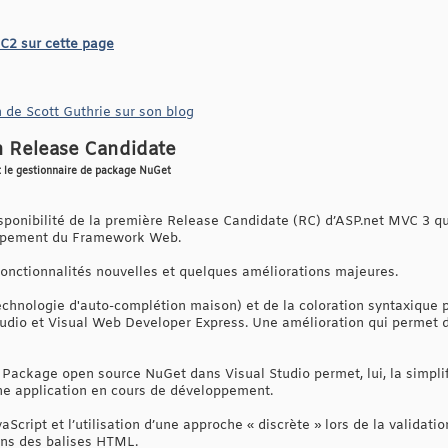
C2 sur cette page
n de Scott Guthrie sur son blog
 Release Candidate
et le gestionnaire de package NuGet
isponibilité de la première Release Candidate (RC) d’ASP.net MVC 3 qu
loppement du Framework Web.
 fonctionnalités nouvelles et quelques améliorations majeures.
 (technologie d'auto-complétion maison) et de la coloration syntaxiqu
udio et Visual Web Developer Express. Une amélioration qui permet d
 Package open source NuGet dans Visual Studio permet, lui, la simplif
ne application en cours de développement.
aScript et l’utilisation d’une approche « discrète » lors de la validat
dans des balises HTML.