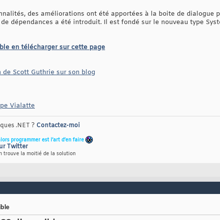
nalités, des améliorations ont été apportées à la boite de dialogue p
 de dépendances a été introduit. Il est fondé sur le nouveau type 
ble en télécharger sur cette page
n de Scott Guthrie sur son blog
pe Vialatte
riques .NET ?
Contactez-moi
alors programmer est l’art d’en faire
ur Twitter
 trouve la moitié de la solution
ble