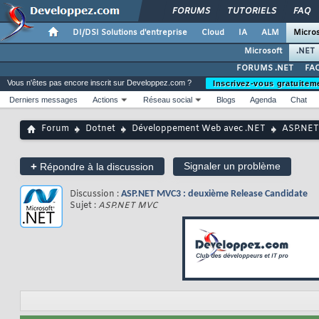
FORUMS
TUTORIELS
FAQ
DI/DSI Solutions d'entreprise
Cloud
IA
ALM
Micros
Microsoft
.NET
FORUMS .NET
FAQ
Vous n'êtes pas encore inscrit sur Developpez.com ?
Inscrivez-vous gratuitem
Derniers messages
Actions
Réseau social
Blogs
Agenda
Chat
Forum
Dotnet
Développement Web avec .NET
ASP.NE
+
Signaler un problème
Répondre à la discussion
Discussion :
ASP.NET MVC3 : deuxième Release Candidate
Sujet :
ASP.NET MVC