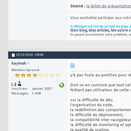
Source
:
le billet de présentatio
Vous souhaitez participer aux rub
Si déboguer est l’art de corriger les bugs, 
Mon blog
,
Mes articles
,
Me suivre s
En posant correctement votre problème, on
13/12/2010,
13h36
kaymak
Membre éprouvé
y'à pas foule au portillon pour r
Doit on en conclure que tout cel
Inscrit en
Janvier 2007
N'étant pas utilisateur de cette 
Messages
1 448
sur la difficulté de dév,
l'organisation du code,
la redéfinition des comportemen
la difficulté de déploiement,
la compatibilité inter navigateur
la difficulté de monitoring et op
le qualité de scaling,