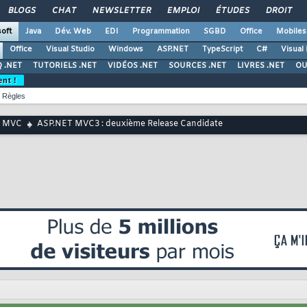
BLOGS
CHAT
NEWSLETTER
EMPLOI
ÉTUDES
DROIT
oft
Java
Dév. Web
EDI
Programmation
SGBD
Office
Mobiles
Office
Visual Studio
Windows
ASP.NET
TypeScript
C#
Visual
 .NET
TUTORIELS .NET
VIDÉOS .NET
SOURCES .NET
LIVRES .NET
OU
ent !
Règles
T MVC
ASP.NET MVC3 : deuxième Release Candidate