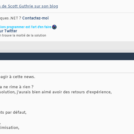
n de Scott Guthrie sur son blog
riques .NET ?
Contactez-moi
alors programmer est l’art d’en faire
ur Twitter
 trouve la moitié de la solution
éagir à cette news.
a ne rime à rien ?
solution, j'aurais bien aimé avoir des retours d'expérience,
ts par défaut,
,
timisation,