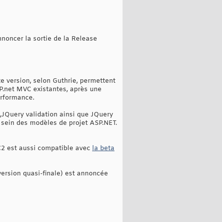
nnoncer la sortie de la Release
e version, selon Guthrie, permettent
P.net MVC existantes, après une
erformance.
 ,JQuery validation ainsi que JQuery
u sein des modèles de projet ASP.NET.
C2 est aussi compatible avec
la beta
version quasi-finale) est annoncée