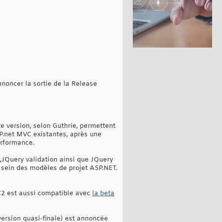
nnoncer la sortie de la Release
e version, selon Guthrie, permettent
P.net MVC existantes, après une
erformance.
 ,JQuery validation ainsi que JQuery
u sein des modèles de projet ASP.NET.
C2 est aussi compatible avec
la beta
version quasi-finale) est annoncée