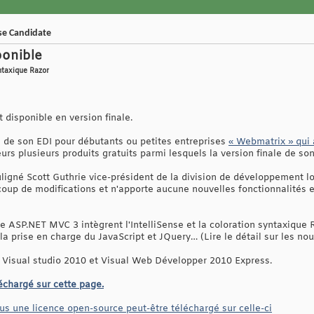
se Candidate
ponible
yntaxique Razor
 disponible en version finale.
l de son EDI pour débutants ou petites entreprises
« Webmatrix » qui a
teurs plusieurs produits gratuits parmi lesquels la version finale de
uligné Scott Guthrie vice-président de la division de développement l
coup de modifications et n'apporte aucune nouvelles fonctionnalités 
 ASP.NET MVC 3 intègrent l'IntelliSense et la coloration syntaxique R
la prise en charge du JavaScript et JQuery… (Lire le détail sur les no
Visual studio 2010 et Visual Web Développer 2010 Express.
chargé sur cette page.
us une licence open-source peut-être téléchargé sur celle-ci