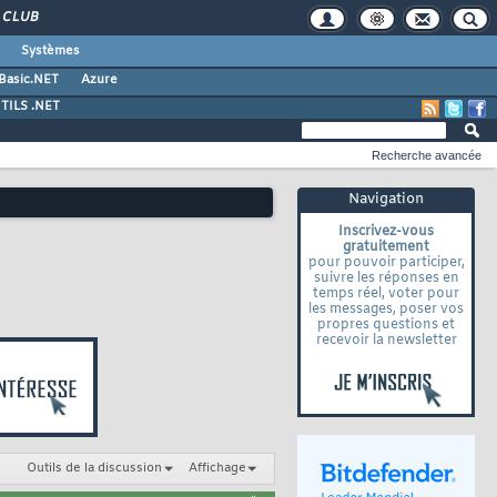
CLUB
Systèmes
 Basic.NET
Azure
TILS .NET
Recherche avancée
Navigation
Inscrivez-vous
gratuitement
pour pouvoir participer,
suivre les réponses en
temps réel, voter pour
les messages, poser vos
propres questions et
recevoir la newsletter
Outils de la discussion
Affichage