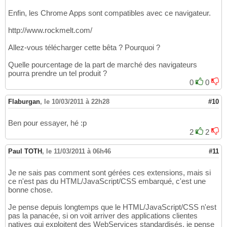
Enfin, les Chrome Apps sont compatibles avec ce navigateur.
http://www.rockmelt.com/
Allez-vous télécharger cette bêta ? Pourquoi ?
Quelle pourcentage de la part de marché des navigateurs
pourra prendre un tel produit ?
0
0
Flaburgan
,
le 10/03/2011 à 22h28
#10
Ben pour essayer, hé :p
2
2
Paul TOTH
,
le 11/03/2011 à 06h46
#11
Je ne sais pas comment sont gérées ces extensions, mais si
ce n'est pas du HTML/JavaScript/CSS embarqué, c'est une
bonne chose.
Je pense depuis longtemps que le HTML/JavaScript/CSS n'est
pas la panacée, si on voit arriver des applications clientes
natives qui exploitent des WebServices standardisés, je pense