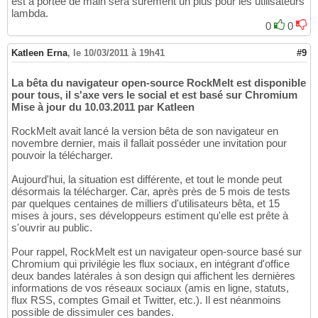
est à portée de main sera sûrement un plus pour les utilisateurs
lambda.
0
0
Katleen Erna
,
le 10/03/2011 à 19h41
#9
La bêta du navigateur open-source RockMelt est disponible
pour tous, il s'axe vers le social et est basé sur Chromium
Mise à jour du 10.03.2011 par Katleen
RockMelt avait lancé la version bêta de son navigateur en
novembre dernier, mais il fallait posséder une invitation pour
pouvoir la télécharger.
Aujourd'hui, la situation est différente, et tout le monde peut
désormais la télécharger. Car, après près de 5 mois de tests
par quelques centaines de milliers d'utilisateurs bêta, et 15
mises à jours, ses développeurs estiment qu'elle est prête à
s'ouvrir au public.
Pour rappel, RockMelt est un navigateur open-source basé sur
Chromium qui privilégie les flux sociaux, en intégrant d'office
deux bandes latérales à son design qui affichent les dernières
informations de vos réseaux sociaux (amis en ligne, statuts,
flux RSS, comptes Gmail et Twitter, etc.). Il est néanmoins
possible de dissimuler ces bandes.