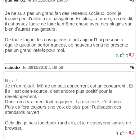
guilhem91
,
le 10/11/2010 à 18h59
#5
Je ne suis pas un grand fan des réseaux sociaux, donc je
trouve peu d'utilité à ce navigateur. En plus, comme ça a été dit,
il est assez facile de faire la même chose avec des plugins sur
bien d'autres navigateurs.
De toute façon, les navigateurs étant aujourd'hui presque à
égalité question performances, ce nouveau venu ne présente
pas un grand intérêt pour moi.
3
0
nabodix
,
le 30/11/2010 à 10h50
#6
Nice !
Je m'en réjouit. Même un petit concurrent est un concurrent.. Et
il s'il est open-source, c'est encore plus positif pour le
développement.
Donc on a vraiment tout à gagner.. La diversité, c'est bien
Puis ca fera toujours une voix de plus pour l'utilisation des
standards ouvert !
Cela dis, je hais facebook (and co), et je n'essayerai jamais ce
browser..
1
1