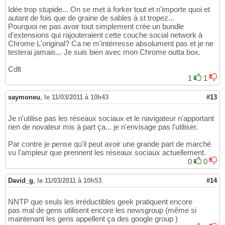
Idée trop stupide... On se met à forker tout et n'importe quoi et
autant de fois que de graine de sables à st tropez...
Pourquoi ne pas avoir tout simplement crée un bundle
d'extensions qui rajouteraient cette couche social network à
Chrome L'original? Ca ne m'intérresse absolument pas et je ne
testerai jamais... Je suis bien avec mon Chrome outta box.
Cdlt
1
1
saymoneu
,
le 11/03/2011 à 10h43
#13
Je n'utilise pas les réseaux sociaux et le navigateur n'apportant
rien de novateur mis à part ça... je n'envisage pas l'utiliser.
Par contre je pense qu'il peut avoir une grande part de marché
vu l'ampleur que prennent les réseaux sociaux actuellement.
0
0
David_g
,
le 11/03/2011 à 10h53
#14
NNTP que seuls les irréductibles geek pratiquent encore
pas mal de gens utilisent encore les newsgroup (même si
maintenant les gens appellent ça des google group )