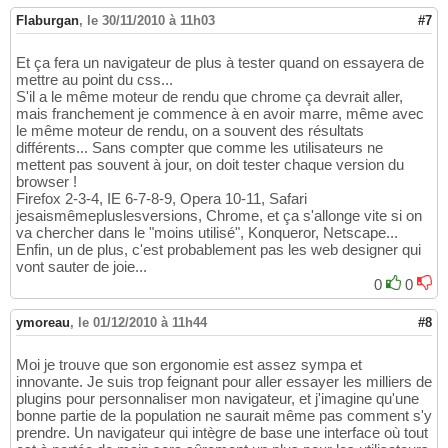
Flaburgan
,
le 30/11/2010 à 11h03
#7
Et ça fera un navigateur de plus à tester quand on essayera de
mettre au point du css...
S'il a le même moteur de rendu que chrome ça devrait aller,
mais franchement je commence à en avoir marre, même avec
le même moteur de rendu, on a souvent des résultats
différents... Sans compter que comme les utilisateurs ne
mettent pas souvent à jour, on doit tester chaque version du
browser !
Firefox 2-3-4, IE 6-7-8-9, Opera 10-11, Safari
jesaismêmepluslesversions, Chrome, et ça s'allonge vite si on
va chercher dans le "moins utilisé", Konqueror, Netscape...
Enfin, un de plus, c'est probablement pas les web designer qui
vont sauter de joie...
0
0
ymoreau
,
le 01/12/2010 à 11h44
#8
Moi je trouve que son ergonomie est assez sympa et
innovante. Je suis trop feignant pour aller essayer les milliers de
plugins pour personnaliser mon navigateur, et j'imagine qu'une
bonne partie de la population ne saurait même pas comment s'y
prendre. Un navigateur qui intègre de base une interface où tout