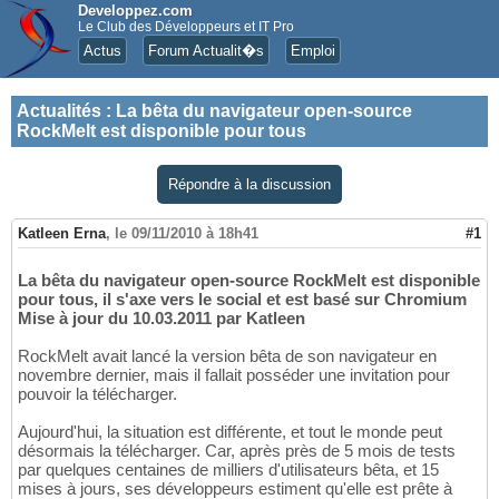
Developpez.com
Le Club des Développeurs et IT Pro
Actus
Forum Actualit�s
Emploi
Actualités
:
La bêta du navigateur open-source
RockMelt est disponible pour tous
Répondre à la discussion
Katleen Erna
,
le 09/11/2010 à 18h41
#1
La bêta du navigateur open-source RockMelt est disponible
pour tous, il s'axe vers le social et est basé sur Chromium
Mise à jour du 10.03.2011 par Katleen
RockMelt avait lancé la version bêta de son navigateur en
novembre dernier, mais il fallait posséder une invitation pour
pouvoir la télécharger.
Aujourd'hui, la situation est différente, et tout le monde peut
désormais la télécharger. Car, après près de 5 mois de tests
par quelques centaines de milliers d'utilisateurs bêta, et 15
mises à jours, ses développeurs estiment qu'elle est prête à