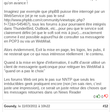
qu'on avance !
Imaginez par exemple que phpBB puisse être interrogé par un
WebService (et je ne suis pas le seul
http://www.phpbb.com/community/viewtopic.php?
f=72&t=545467), tous les forums à jour pourraient être intégrés
dans ThunderBird, Outllook, etc...pour peu que le service soit
clairement défini (et que le soft soit mis à jour)....exactement
comme il est possible aujourd'hui de consulter sa messagerie
en POP3 ou via un WebMail.
Alors évidemment, Exit la mise en page, les logos, les pubs, il
ne resterait que ce qui nous intéresse réellement : le contenu.
Quand à la mise en ligne d'information, il suffit d'avoir utilisé un
client de messagerie quelconque pour reléguer les WebMail à
"quand on a pas le choix"
Les forums Web ont pris le pas sur NNTP que seuls les
irréductibles geek pratiquent encore (non j'en sais rien, c'est
juste une impression), ce serait un juste retour des choses que
les messages retournes dans un News Reader
0
0
Goundy
,
le 11/03/2011 à 10h22
#12