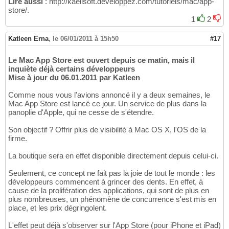
Lire aussi
: http://kaelisoft.developpez.com/tutoriels/mac/app-
store/.
1
2
Katleen Erna
,
le 06/01/2011 à 15h50
#17
Le Mac App Store est ouvert depuis ce matin, mais il
inquiète déjà certains développeurs
Mise à jour du 06.01.2011 par Katleen
Comme nous vous l'avions annoncé il y a deux semaines, le
Mac App Store est lancé ce jour. Un service de plus dans la
panoplie d'Apple, qui ne cesse de s'étendre.
Son objectif ? Offrir plus de visibilité à Mac OS X, l'OS de la
firme.
La boutique sera en effet disponible directement depuis celui-ci.
Seulement, ce concept ne fait pas la joie de tout le monde : les
développeurs commencent à grincer des dents. En effet, à
cause de la prolifération des applications, qui sont de plus en
plus nombreuses, un phénomène de concurrence s'est mis en
place, et les prix dégringolent.
L'effet peut déjà s'observer sur l'App Store (pour iPhone et iPad)