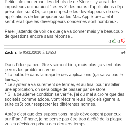
Petite info concernant les débuts de ce Store : il y aurait des
imposteurs qui auraient "réservé" des noms d'applications déjà
présentes sur iOS, ce qui empêche les développeurs de ces
applications de les proposer sur les Mac App Store ... et il
semblerait que les développeurs concernés sont nombreux.
Pareil j'attends de voir ce que ça va donner mais y'a beaucoup
de questions encore sans réponse ...
0
0
Zack_r
,
le 05/11/2010 à 18h53
#4
Dans l'idée ça peut être vraiment bien, mais plus ça vient plus
je vois les problèmes venir :
* La publicité dans la majorité des applications (ça sa va pas le
faire...).
* Le système va surement se fermer, et au final pour installer
une application, on sera obligé de passer par se store.
* Si la deuxième condition se vérifie, j'ai du mal à croire que des
sociétés comme adobe, vont réécrire leurs logiciels (genre la
suite cs5) pour respecter les différentes normes.
Après c'est que des suppositions, mais développent pour eux
sur iPad / iPhone, je ne pense pas être trop à côté de la plaque
vu les décisions prises ces derniers temps...