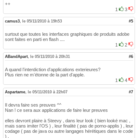
++
1
3
camus3
,
le 05/11/2010 à 19h53
#5
surtout que toutes les interfaces graphiques de produits adobe
sont faites en parti en flash ....
1
2
ABandApart
,
le 05/11/2010 à 20h31
#6
A quand l'interdiction d'applications exterieures?
Plus rien ne m'étonne de la part d'apple.
1
4
Aspartame
,
le 05/11/2010 à 22h07
#7
Il devra faire ses preuves ^^
Nan ! ce sera aux applications de faire leur preuves
elles devront plaire à Steevy , dans leur look ( bien looké mac ,
mais sans imiter l'OS ) , leur finalité ( pas de porno-applis ) , leur
codage ( pas de java ou autre langages hérétiques dans le code
) .