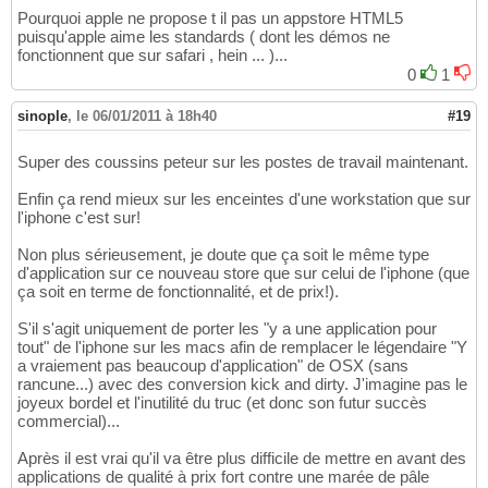
Pourquoi apple ne propose t il pas un appstore HTML5
puisqu'apple aime les standards ( dont les démos ne
fonctionnent que sur safari , hein ... )...
0
1
sinople
,
le 06/01/2011 à 18h40
#19
Super des coussins peteur sur les postes de travail maintenant.
Enfin ça rend mieux sur les enceintes d'une workstation que sur
l'iphone c'est sur!
Non plus sérieusement, je doute que ça soit le même type
d'application sur ce nouveau store que sur celui de l'iphone (que
ça soit en terme de fonctionnalité, et de prix!).
S'il s'agit uniquement de porter les "y a une application pour
tout" de l'iphone sur les macs afin de remplacer le légendaire "Y
a vraiement pas beaucoup d'application" de OSX (sans
rancune...) avec des conversion kick and dirty. J'imagine pas le
joyeux bordel et l'inutilité du truc (et donc son futur succès
commercial)...
Après il est vrai qu'il va être plus difficile de mettre en avant des
applications de qualité à prix fort contre une marée de pâle