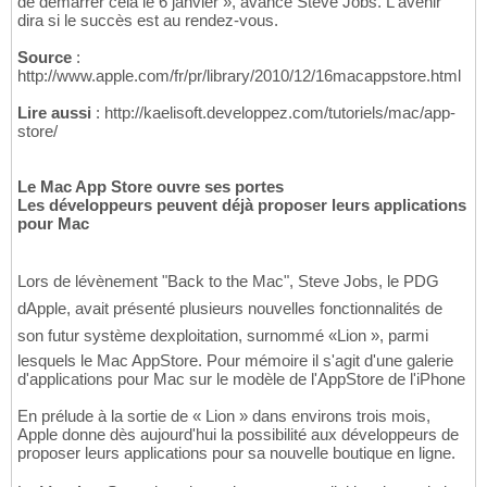
de démarrer cela le 6 janvier », avance Steve Jobs. L'avenir
dira si le succès est au rendez-vous.
Source
:
http://www.apple.com/fr/pr/library/2010/12/16macappstore.html
Lire aussi
: http://kaelisoft.developpez.com/tutoriels/mac/app-
store/
Le Mac App Store ouvre ses portes
Les développeurs peuvent déjà proposer leurs applications
pour Mac
Lors de lévènement "Back to the Mac", Steve Jobs, le PDG
dApple, avait présenté plusieurs nouvelles fonctionnalités de
son futur système dexploitation, surnommé «Lion », parmi
lesquels le Mac AppStore. Pour mémoire il s'agit d'une galerie
d'applications pour Mac sur le modèle de l'AppStore de l'iPhone
En prélude à la sortie de « Lion » dans environs trois mois,
Apple donne dès aujourd'hui la possibilité aux développeurs de
proposer leurs applications pour sa nouvelle boutique en ligne.