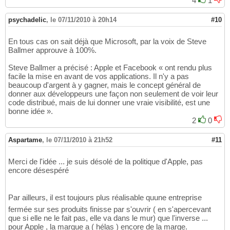
4
1
psychadelic
,
le 07/11/2010 à 20h14
#10
En tous cas on sait déjà que Microsoft, par la voix de Steve
Ballmer approuve à 100%.
Steve Ballmer a précisé : Apple et Facebook « ont rendu plus
facile la mise en avant de vos applications. Il n'y a pas
beaucoup d'argent à y gagner, mais le concept général de
donner aux développeurs une façon non seulement de voir leur
code distribué, mais de lui donner une vraie visibilité, est une
bonne idée ».
2
0
Aspartame
,
le 07/11/2010 à 21h52
#11
Merci de l'idée ... je suis désolé de la politique d'Apple, pas
encore désespéré
Par ailleurs, il est toujours plus réalisable quune entreprise
fermée sur ses produits finisse par s'ouvrir ( en s'apercevant
que si elle ne le fait pas, elle va dans le mur) que l'inverse ...
pour Apple , la marque a ( hélas ) encore de la marge.