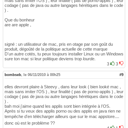
mais sans imiter l'OS ) , leur finalité ( pas de porno-applis ) , leur
codage ( pas de java ou autre langages hérétiques dans le code
) .
Que du bonheur
are are apple ,
signé : un utilisateur de mac, pris en otage par son goût du
produit, dégoûté de la politique actuelle de cette marque
D'un autre cotés, tu peux toujours installer Linux ou un Windows
sure ton mac si leur politique deviens trop
lourde
.
3
3
bombseb
,
le 06/11/2010 à 00h25
#9
elles devront plaire à Steevy , dans leur look ( bien looké mac ,
mais sans imiter l'OS ) , leur finalité ( pas de porno-applis ) , leur
codage ( pas de java ou autre langages hérétiques dans le code
) .
bah moi j'aime quand les applis sont bien intégrée à l'OS.
Après si tu veux des applis porno ou des applis en java rien ne
tempêche d'en télécharger ailleurs que sur le mac appstore....
donc où est le problème ??