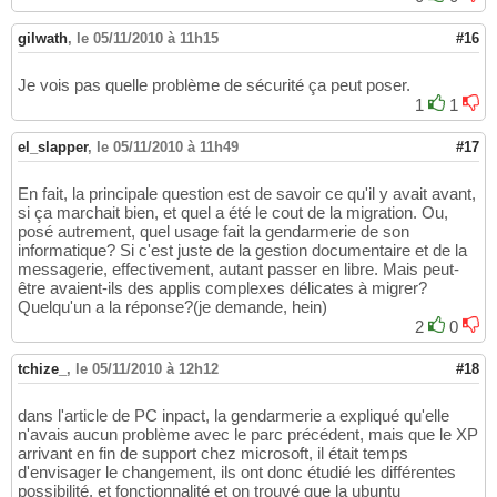
gilwath
,
le 05/11/2010 à 11h15
#16
Je vois pas quelle problème de sécurité ça peut poser.
1
1
el_slapper
,
le 05/11/2010 à 11h49
#17
En fait, la principale question est de savoir ce qu'il y avait avant,
si ça marchait bien, et quel a été le cout de la migration. Ou,
posé autrement, quel usage fait la gendarmerie de son
informatique? Si c'est juste de la gestion documentaire et de la
messagerie, effectivement, autant passer en libre. Mais peut-
être avaient-ils des applis complexes délicates à migrer?
Quelqu'un a la réponse?(je demande, hein)
2
0
tchize_
,
le 05/11/2010 à 12h12
#18
dans l'article de PC inpact, la gendarmerie a expliqué qu'elle
n'avais aucun problème avec le parc précédent, mais que le XP
arrivant en fin de support chez microsoft, il était temps
d'envisager le changement, ils ont donc étudié les différentes
possibilité, et fonctionnalité et on trouvé que la ubuntu