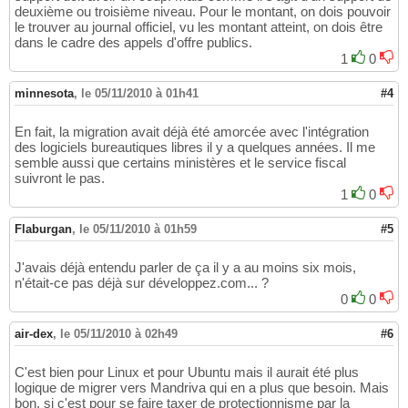
deuxième ou troisième niveau. Pour le montant, on dois pouvoir
le trouver au journal officiel, vu les montant atteint, on dois être
dans le cadre des appels d'offre publics.
1
0
minnesota
,
le 05/11/2010 à 01h41
#4
En fait, la migration avait déjà été amorcée avec l'intégration
des logiciels bureautiques libres il y a quelques années. Il me
semble aussi que certains ministères et le service fiscal
suivront le pas.
1
0
Flaburgan
,
le 05/11/2010 à 01h59
#5
J'avais déjà entendu parler de ça il y a au moins six mois,
n'était-ce pas déjà sur développez.com... ?
0
0
air-dex
,
le 05/11/2010 à 02h49
#6
C'est bien pour Linux et pour Ubuntu mais il aurait été plus
logique de migrer vers Mandriva qui en a plus que besoin. Mais
bon, si c'est pour se faire taxer de protectionnisme par la