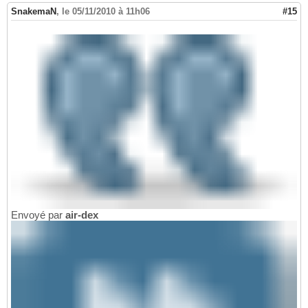
SnakemaN
,
le 05/11/2010 à 11h06
#15
Envoyé par
air-dex