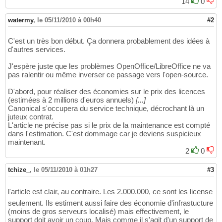
14
0
watermy
,
le 05/11/2010 à 00h40
#2
C'est un très bon début. Ça donnera probablement des idées à
d'autres services.
J'espère juste que les problèmes OpenOffice/LibreOffice ne va
pas ralentir ou même inverser ce passage vers l'open-source.
D'abord, pour réaliser des économies sur le prix des licences
(estimées à 2 millions d'euros annuels)
[...]
Canonical s'occupera du service technique, décrochant là un
juteux contrat.
L'article ne précise pas si le prix de la maintenance est compté
dans l'estimation. C'est dommage car je deviens suspicieux
maintenant.
2
0
tchize_
,
le 05/11/2010 à 01h27
#3
l'article est clair, au contraire. Les 2.000.000, ce sont les license
seulement. Ils estiment aussi faire des économie d'infrastucture
(moins de gros serveurs localisé) mais effectivement, le
support doit avoir un coup. Mais comme il s'agit d'un support de