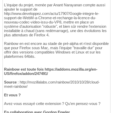
L'équipe du projet, menée par Anant Narayanan compte aussi
ajouter le support de
http://www.developpez.com/actu/17907/Google-integre-le-
support-de-WebM-a-Chrome-et-rechange-la-licence-du-
nouveau-codec-video-issu-du-VP8, mettre en place un
système d'autorisation "robuste", et bien sûr rendre l'extension
installable à chaud (sans redémarrage), une des évolutions les
plus attendues de Firefox 4.
Rainbow en est encore au stade de pré-alpha et n'est disponible
que pour Firefox sous Mac, mais l'équipe "travaille dur" pour
offrir des versions compatibles Windows et Linux et sur les
plateformes 64bits.
Rainbow est toute fois https://addons.mozilla.org/en-
US/firefox/addon/247491/
Source
: http://mozillalabs.com/rainbow/2010/10/28/cloud-
meet-rainbow/
Et vous ?
Avez-vous essayé cette extension ? Qu'en pensez-vous ?
En collaboration avec Gordon Fowler