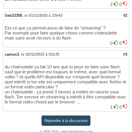
2
0
Seb33300
,
le 01/11/2010 à 15h43
#2
Est ce que ça permet aussi de faire du "streaming" ?
Par exemple pour faire quelque chose comme chatroulette
mais sans avoir recours à du flash
0
0
camus3
,
le 02/11/2010 à 01h35
#3
du chatroulette ça fait 10 ans que tu peux en faire sans flash.
sauf que le problème est toujours le même, avec quel format
vidéo ? et quelle API disponible sur n'importe quel browser ?
quel intérêt si ton site est uniquement compatible avec firefox et
un format vidéo particulier ?
un chatroulette , ça prend 3 heures à mettre en oeuvre sous
flash. Ton serveur en streaming a intérêt à être compatible avec
le format vidéo choisit par le browser ...
1
0
Répondre à la discussion
© 2000-2026 - www.developpez.com