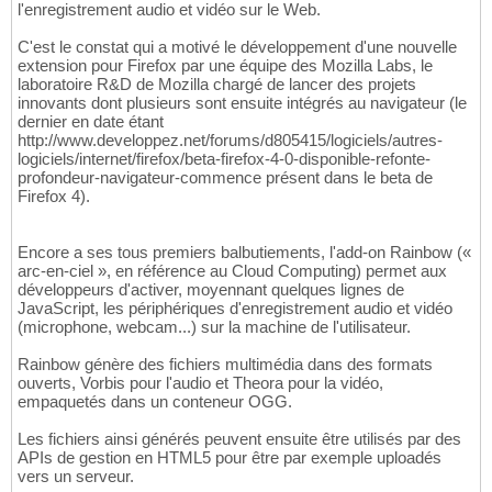
l'enregistrement audio et vidéo sur le Web.
C'est le constat qui a motivé le développement d'une nouvelle
extension pour Firefox par une équipe des Mozilla Labs, le
laboratoire R&D de Mozilla chargé de lancer des projets
innovants dont plusieurs sont ensuite intégrés au navigateur (le
dernier en date étant
http://www.developpez.net/forums/d805415/logiciels/autres-
logiciels/internet/firefox/beta-firefox-4-0-disponible-refonte-
profondeur-navigateur-commence présent dans le beta de
Firefox 4).
Encore a ses tous premiers balbutiements, l'add-on Rainbow («
arc-en-ciel », en référence au Cloud Computing) permet aux
développeurs d'activer, moyennant quelques lignes de
JavaScript, les périphériques d'enregistrement audio et vidéo
(microphone, webcam...) sur la machine de l'utilisateur.
Rainbow génère des fichiers multimédia dans des formats
ouverts, Vorbis pour l'audio et Theora pour la vidéo,
empaquetés dans un conteneur OGG.
Les fichiers ainsi générés peuvent ensuite être utilisés par des
APIs de gestion en HTML5 pour être par exemple uploadés
vers un serveur.