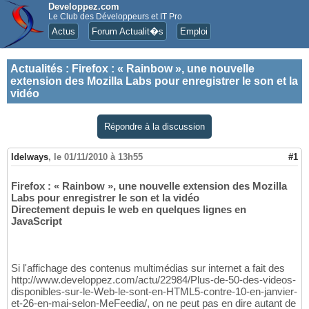
Developpez.com
Le Club des Développeurs et IT Pro
Actus
Forum Actualit�s
Emploi
Actualités
:
Firefox : « Rainbow », une nouvelle
extension des Mozilla Labs pour enregistrer le son et la
vidéo
Répondre à la discussion
Idelways
,
le 01/11/2010 à 13h55
#1
Firefox : « Rainbow », une nouvelle extension des Mozilla
Labs pour enregistrer le son et la vidéo
Directement depuis le web en quelques lignes en
JavaScript
Si l'affichage des contenus multimédias sur internet a fait des
http://www.developpez.com/actu/22984/Plus-de-50-des-videos-
disponibles-sur-le-Web-le-sont-en-HTML5-contre-10-en-janvier-
et-26-en-mai-selon-MeFeedia/, on ne peut pas en dire autant de