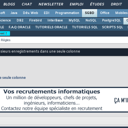
BLOGS
CHAT
NEWSLETTER
EMPLOI
ÉTUDES
DROIT
oft
Java
Dév. Web
EDI
Programmation
SGBD
Office
Mobiles
Science
DB2
Firebird
InterBase
MySQL
NoSQL
PostgreSQL
O
LE
F.A.Q ORACLE
TUTORIELS ORACLE
TUTORIELS SQL
SCRIPTS SQL
ent !
Règles
sieurs enregistrements dans une seule colonne
e seule colonne