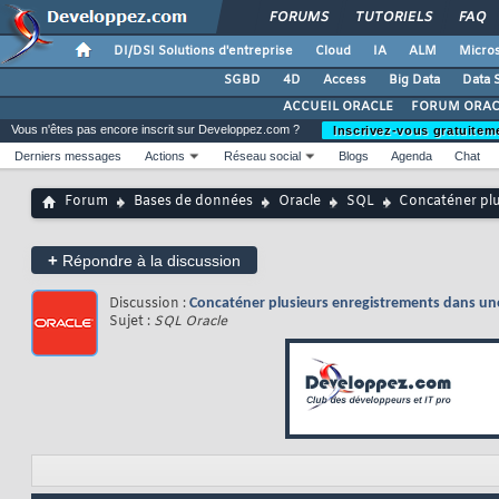
FORUMS
TUTORIELS
FAQ
DI/DSI Solutions d'entreprise
Cloud
IA
ALM
Micros
SGBD
4D
Access
Big Data
Data 
ACCUEIL ORACLE
FORUM ORAC
Vous n'êtes pas encore inscrit sur Developpez.com ?
Inscrivez-vous gratuitem
Derniers messages
Actions
Réseau social
Blogs
Agenda
Chat
Forum
Bases de données
Oracle
SQL
Concaténer plu
+
Répondre à la discussion
Discussion :
Concaténer plusieurs enregistrements dans un
Sujet :
SQL Oracle