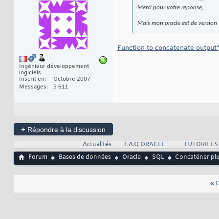
Merci pour votre reponse,
Mais mon oracle est de version
Function to concatenate output",
Ingénieur développement
logiciels
Inscrit en
Octobre 2007
Messages
5 611
+
Répondre à la discussion
Actualités
F.A.Q ORACLE
TUTORIELS
Forum
Bases de données
Oracle
SQL
Concaténer plu
«
D