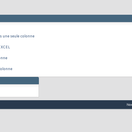
s une seule colonne
 EXCEL
onne
colonne
Nou