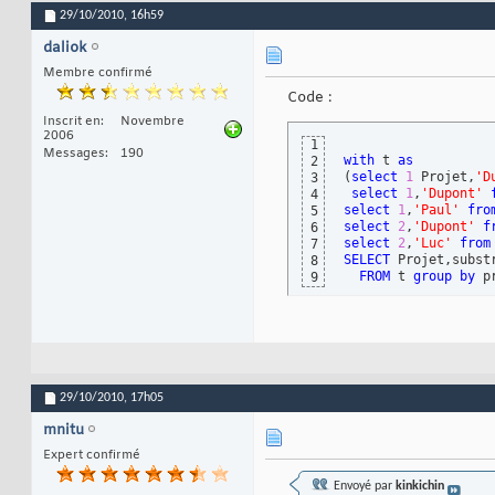
29/10/2010,
16h59
daliok
Membre confirmé
Code :
Inscrit en
Novembre
2006
1
Messages
190
with
 t 
as
2
(
select
1
 Projet,
'D
3
select
1
,
'Dupont'
4
select
1
,
'Paul'
fro
5
select
2
,
'Dupont'
f
6
select
2
,
'Luc'
from
7
SELECT
 Projet,subst
8
FROM
 t 
group
by
 p
9
29/10/2010,
17h05
mnitu
Expert confirmé
Envoyé par
kinkichin