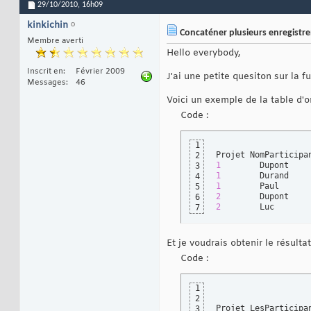
29/10/2010,
16h09
kinkichin
Concaténer plusieurs enregistr
Membre averti
Hello everybody,
Inscrit en
Février 2009
J'ai une petite quesiton sur la 
Messages
46
Voici un exemple de la table d'o
Code :
1
2
1
3
1
4
1
5
2
6
2
        Luc
7
Et je voudrais obtenir le résultat
Code :
1
2
3