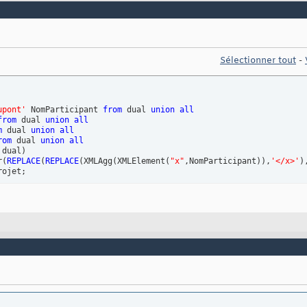
Sélectionner tout
-
upont'
 NomParticipant 
from
 dual 
union
all
from
 dual 
union
all
m
 dual 
union
all
rom
 dual 
union
all
 dual
)
r
(
REPLACE
(
REPLACE
(
XMLAgg
(
XMLElement
(
"x"
,NomParticipant
)
)
,
'</x>'
)
rojet;