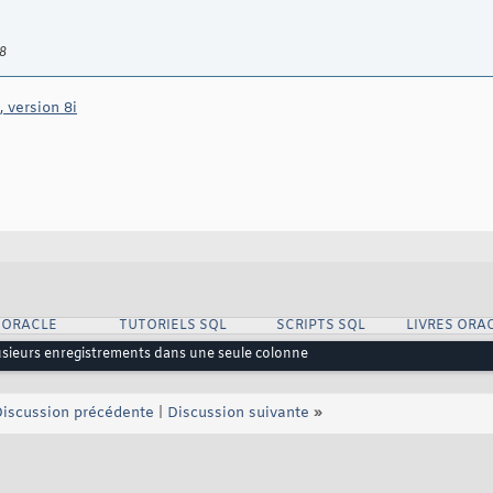
 8
 version 8i
 ORACLE
TUTORIELS SQL
SCRIPTS SQL
LIVRES ORA
sieurs enregistrements dans une seule colonne
iscussion précédente
|
Discussion suivante
»