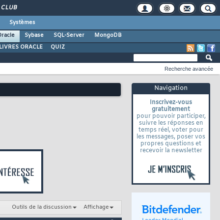
CLUB
Systèmes
racle
Sybase
SQL-Server
MongoDB
LIVRES ORACLE
QUIZ
Recherche avancée
Navigation
Inscrivez-vous
gratuitement
pour pouvoir participer,
suivre les réponses en
temps réel, voter pour
les messages, poser vos
propres questions et
recevoir la newsletter
Outils de la discussion
Affichage