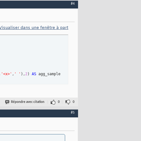
#4
Visualiser dans une fenêtre à part
,
'<x>'
,
' '
)
,
2
)
AS
 agg_sample

Répondre avec citation
0
0
#5