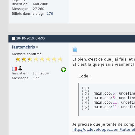
logiciels
Inscrit en
Mai 2008
Messages
27 260
Billets dans le blog
176
28/10/2010,
09h30
fantomchris
Membre confirmé
Et bien, c'est ce que j'ai fais, e
Et c'est là que je suis vraiment 
Inscrit en
Juin 2004
Code :
Messages
177
1
main.cpp:
5
: undefin
2
main.cpp:
5
: undefin
3
main.cpp:
11
: undefi
4
main.cpp:
11
: undefi
5
Je précise que je tente de comp
http://qt.developpez.com/tutoriels