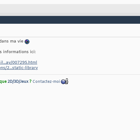
 dans ma vie
 informations ici:
ail...ay/007295.html
s/2...static-library
rique
2D/3D/Jeux
?
Contactez-moi