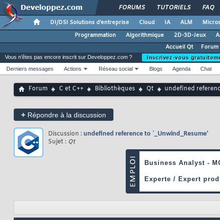
FORUMS
TUTORIELS
FAQ
DI/DSI Solutions d'entreprise
Cloud
IA
ALM
Micros
Programmation
Algorithmique
2D-3D-Jeux
A
Accueil Qt
Forum 
Vous n'êtes pas encore inscrit sur Developpez.com ?
Inscrivez-vous gratuitem
Derniers messages
Actions
Réseau social
Blogs
Agenda
Chat
Forum
C et C++
Bibliothèques
Qt
undefined referen
+
Répondre à la discussion
Discussion :
undefined reference to `_Unwind_Resume'
Sujet :
Qt