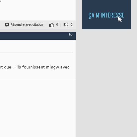
e
Répondre avec citation
0
0
#2
t que ... ils fournissent mingw avec