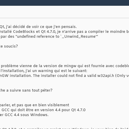
, j'ai décidé de voir ce que j'en pensais.
stallé CodeBlocks et Qt 4.7.0, je n'arrive pas a compiler le moindre 
par des "undefined reference to `_Unwind_Resume'"
ce soucis?
le problème vienne de la version de mingw qui est fournie avec codeb
'installation, j'ai un warning qui est le suivant:
GW installation. The installer could not find a valid w32api.h (Only 
he a suivre sans tout péter?
 parler, et pas que en bien visiblement
 GCC qui doit être en version 4.4 pour Qt 4.7.0
ler GCC 4.4 sous Windows.