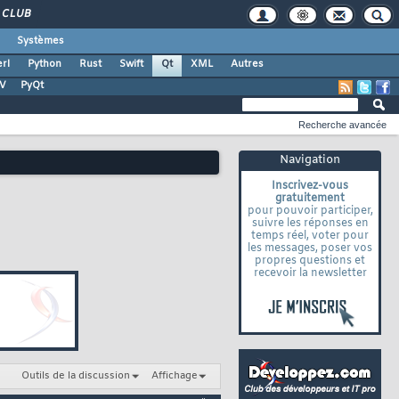
CLUB
Systèmes
rl
Python
Rust
Swift
Qt
XML
Autres
TV
PyQt
Recherche avancée
Navigation
Inscrivez-vous
gratuitement
pour pouvoir participer,
suivre les réponses en
temps réel, voter pour
les messages, poser vos
propres questions et
recevoir la newsletter
Outils de la discussion
Affichage