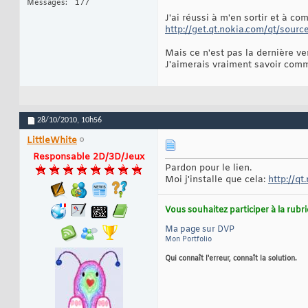
Messages
177
J'ai réussi à m'en sortir et à co
http://get.qt.nokia.com/qt/source
Mais ce n'est pas la dernière ver
J'aimerais vraiment savoir comme
28/10/2010,
10h56
LittleWhite
Responsable 2D/3D/Jeux
Pardon pour le lien.
Moi j'installe que cela:
http://q
Vous souhaitez participer à la rub
Ma page sur DVP
Mon Portfolio
Qui connaît l'erreur, connaît la solution.