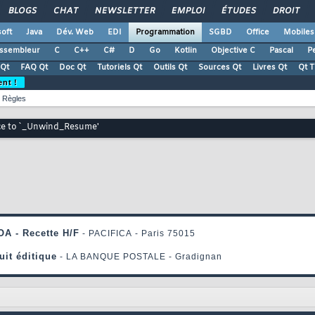
BLOGS
CHAT
NEWSLETTER
EMPLOI
ÉTUDES
DROIT
oft
Java
Dév. Web
EDI
Programmation
SGBD
Office
Mobiles
ssembleur
C
C++
C#
D
Go
Kotlin
Objective C
Pascal
Pe
Qt
FAQ Qt
Doc Qt
Tutoriels Qt
Outils Qt
Sources Qt
Livres Qt
Qt 
ent !
Règles
ce to `_Unwind_Resume'