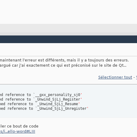
t maintenant l'erreur est différents, mais il y a toujours des erreurs.
largué car j'ai exactement ce qui est préconisé sur le site de Qt...
Sélectionner tout
-
ed reference to `__gxx_personality_sj0
'
ed reference to `_Unwind_SjLj_Register
'
ned reference to `_Unwind_SjLj_Resume
'
ned reference to `_Unwind_SjLj_Unregister
'
iler ce bout de code
/i...ello-word#LIII