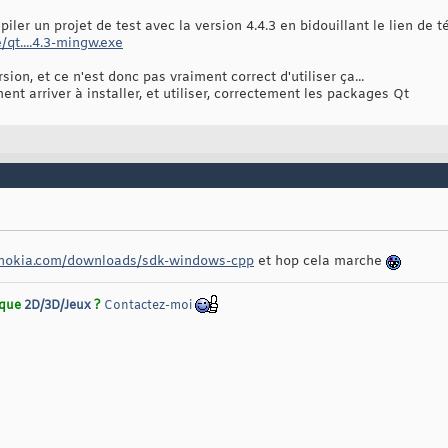
mpiler un projet de test avec la version 4.4.3 en bidouillant le lien de
/qt....4.3-mingw.exe
sion, et ce n'est donc pas vraiment correct d'utiliser ça...
nt arriver à installer, et utiliser, correctement les packages Qt
t.nokia.com/downloads/sdk-windows-cpp
et hop cela marche
rique
2D/3D/Jeux
?
Contactez-moi