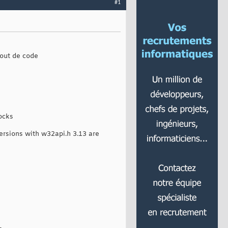
#1
bout de code
locks
versions with w32api.h 3.13 are