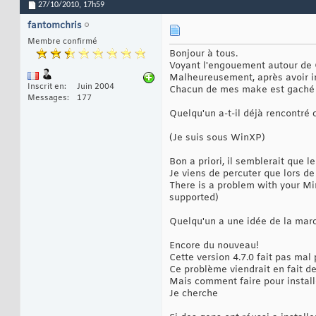
27/10/2010,
17h59
fantomchris
Membre confirmé
Bonjour à tous.
Voyant l'engouement autour de Qt
Malheureusement, après avoir in
Inscrit en
Juin 2004
Chacun de mes make est gaché 
Messages
177
Quelqu'un a-t-il déjà rencontré 
(Je suis sous WinXP)
Bon a priori, il semblerait que 
Je viens de percuter que lors de l
There is a problem with your Min
supported)
Quelqu'un a une idée de la marc
Encore du nouveau!
Cette version 4.7.0 fait pas mal
Ce problème viendrait en fait de
Mais comment faire pour instal
Je cherche