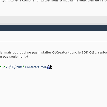
r Qt 4.7.0, et a compiler un projet sous Windows, je veux bien de l'aid
la, mais pourquoi ne pas installer QtCreator (donc le SDK Qt) ... surtou
in pas seulement))
rique
2D/3D/Jeux
?
Contactez-moi