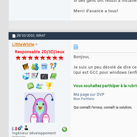
Si des gens ont réussi a installe
Merci d'avance a tous!
28/10/2010,
00h47
LittleWhite
Responsable 2D/3D/Jeux
Bonjour,
Je suis un peu désolé de dire ce
(qui est GCC pour windows (enf
Vous souhaitez participer à la rub
Ma page sur DVP
Mon Portfolio
Qui connaît l'erreur, connaît la solution.
Ingénieur développement