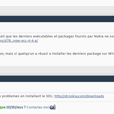
rait que les derniers exécutables et packages fournis par Nokia ne s
ms/d78...ngw-gcc-4-4-a/
on, mais si quelqu'un a réussi a installer les derniers package sur Wi
e problemes en installant le SDL:
http://qt.nokia.com/downloads
rique
2D/3D/Jeux
?
Contactez-moi