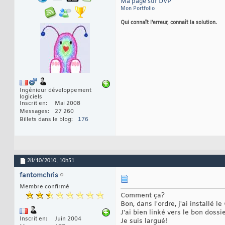
Ma page sur DVP
Mon Portfolio
Qui connaît l'erreur, connaît la solution.
Ingénieur développement
logiciels
Inscrit en
Mai 2008
Messages
27 260
Billets dans le blog
176
28/10/2010,
10h51
fantomchris
Membre confirmé
Comment ça?
Bon, dans l'ordre, j'ai installé le
J'ai bien linké vers le bon dossie
Inscrit en
Juin 2004
Je suis largué!