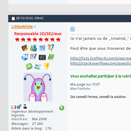
28/10/2010,
09h43
LittleWhite
Responsable 2D/3D/Jeux
Je n'ai jamais vu de _Unwind_*
Peut être que vous trouverez des
http://lists.trolltech.com/piperm
http://stackoverflow.com/question
Vous souhaitez participer à la rub
Ma page sur DVP
Mon Portfolio
Qui connaît l'erreur, connaît la solution.
Ingénieur développement
logiciels
Inscrit en
Mai 2008
Messages
27 260
Billets dans le blog
176