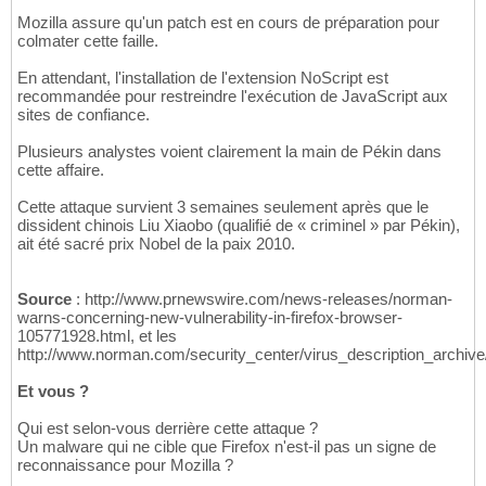
Mozilla assure qu'un patch est en cours de préparation pour
colmater cette faille.
En attendant, l'installation de l'extension NoScript est
recommandée pour restreindre l'exécution de JavaScript aux
sites de confiance.
Plusieurs analystes voient clairement la main de Pékin dans
cette affaire.
Cette attaque survient 3 semaines seulement après que le
dissident chinois Liu Xiaobo (qualifié de « criminel » par Pékin),
ait été sacré prix Nobel de la paix 2010.
Source
: http://www.prnewswire.com/news-releases/norman-
warns-concerning-new-vulnerability-in-firefox-browser-
105771928.html, et les
http://www.norman.com/security_center/virus_description_archiv
Et vous ?
Qui est selon-vous derrière cette attaque ?
Un malware qui ne cible que Firefox n'est-il pas un signe de
reconnaissance pour Mozilla ?