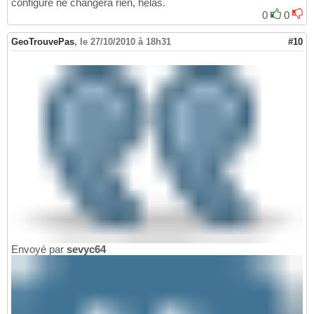
configuré ne changera rien, hélas.
0
0
GeoTrouvePas
,
le 27/10/2010 à 18h31
#10
Envoyé par
sevyc64