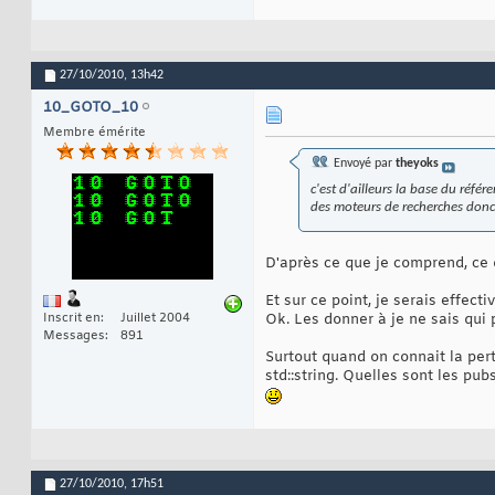
27/10/2010,
13h42
10_GOTO_10
Membre émérite
Envoyé par
theyoks
c'est d'ailleurs la base du référ
des moteurs de recherches donc 
D'après ce que je comprend, ce q
Et sur ce point, je serais effec
Inscrit en
Juillet 2004
Ok. Les donner à je ne sais qui 
Messages
891
Surtout quand on connait la pe
std::string. Quelles sont les p
27/10/2010,
17h51