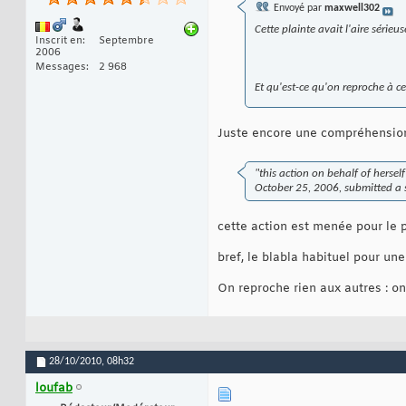
Envoyé par
maxwell302
Cette plainte avait l'aire sérieus
Inscrit en
Septembre
2006
Messages
2 968
Et qu'est-ce qu'on reproche à ce
Juste encore une compréhension 
"this action on behalf of herself
October 25, 2006, submitted a s
cette action est menée pour le p
bref, le blabla habituel pour une
On reproche rien aux autres : on l
28/10/2010,
08h32
loufab