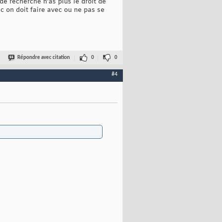
de recherche n'as plus le droit de
nc on doit faire avec ou ne pas se
Répondre avec citation
0
0
#4