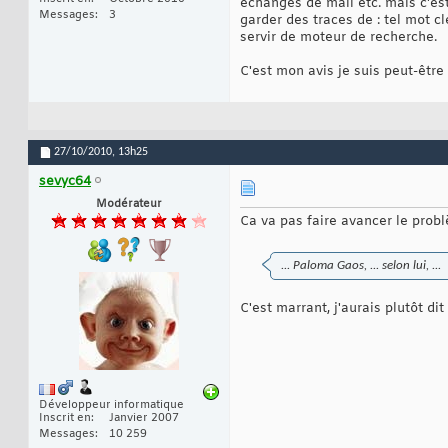
échanges de mail etc. mais c'est
Messages
3
garder des traces de : tel mot c
servir de moteur de recherche.
C'est mon avis je suis peut-êtr
27/10/2010,
13h25
sevyc64
Modérateur
Ca va pas faire avancer le probl
... Paloma Gaos, ... selon lui, ...
C'est marrant, j'aurais plutôt di
Développeur informatique
Inscrit en
Janvier 2007
Messages
10 259