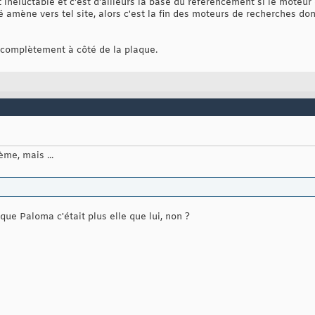
 inéluctable et c'est d'ailleurs la base du référencement si le moteur 
lé amène vers tel site, alors c'est la fin des moteurs de recherches do
e complètement à côté de la plaque.
ème, mais ...
t que Paloma c'était plus elle que lui, non ?