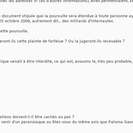
vec les adresses IP (ou d'autres informations), elles permettraient, se
e document stipule que la poursuite sera étendue à toute personne ay
25 octobre 2006, autrement dit... des milliards d'internautes.
ette poursuite.
ront-ils cette plainte de farfelue ? Ou la jugeront-ils recevable ?
atique venait à être interdite, ce qui est, avouons le, très peu probab
liens doivent-t-il être cachés ou pas ?
le venir d'un paranoïaque ou êtes-vous du même avis que Paloma Gao