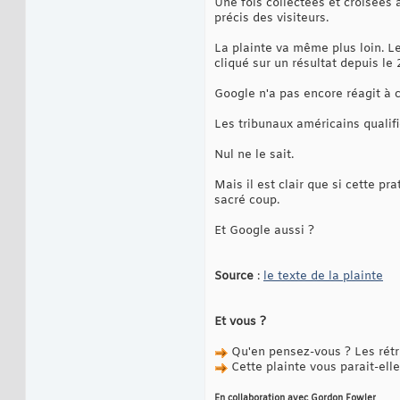
Une fois collectées et croisées a
précis des visiteurs.
La plainte va même plus loin. L
cliqué sur un résultat depuis le 
Google n'a pas encore réagit à c
Les tribunaux américains qualifie
Nul ne le sait.
Mais il est clair que si cette pr
sacré coup.
Et Google aussi ?
Source
:
le texte de la plainte
Et vous ?
Qu'en pensez-vous ? Les rétro
Cette plainte vous parait-el
En collaboration avec Gordon Fowler