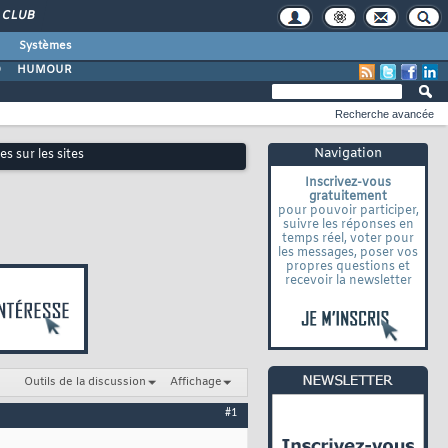
CLUB
Systèmes
O
HUMOUR
Recherche avancée
Navigation
es sur les sites
Inscrivez-vous
gratuitement
pour pouvoir participer,
suivre les réponses en
temps réel, voter pour
les messages, poser vos
propres questions et
recevoir la newsletter
Outils de la discussion
Affichage
#1