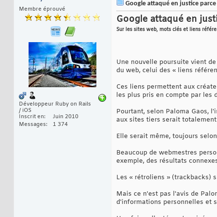
Google attaqué en justice parce qu
Membre éprouvé
Google attaqué en justi
Sur les sites web, mots clés et liens réfé
Une nouvelle poursuite vient de 
du web, celui des « liens référen
Ces liens permettent aux créateu
les plus pris en compte par les
Développeur Ruby on Rails
/ iOS
Pourtant, selon Paloma Gaos, l'i
Inscrit en
Juin 2010
aux sites tiers serait totalemen
Messages
1 374
Elle serait même, toujours selon
Beaucoup de webmestres personna
exemple, des résultats connexes
Les « rétroliens » (trackbacks
Mais ce n'est pas l'avis de Palo
d'informations personnelles et s