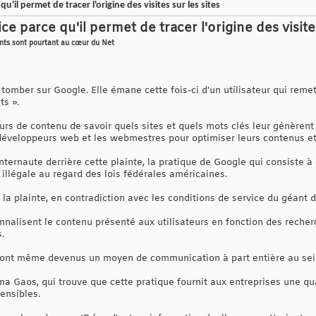
'il permet de tracer l'origine des visites sur les sites
ce parce qu'il permet de tracer l'origine des visite
rents sont pourtant au cœur du Net
tomber sur Google. Elle émane cette fois-ci d'un utilisateur qui remet
ts ».
rs de contenu de savoir quels sites et quels mots clés leur génèrent du
 développeurs web et les webmestres pour optimiser leurs contenus et
nternaute derrière cette plainte, la pratique de Google qui consiste 
t illégale au regard des lois fédérales américaines.
 la plainte, en contradiction avec les conditions de service du géant
lisent le contenu présenté aux utilisateurs en fonction des recherc
.
) sont même devenus un moyen de communication à part entière au sei
ma Gaos, qui trouve que cette pratique fournit aux entreprises une qu
ensibles.