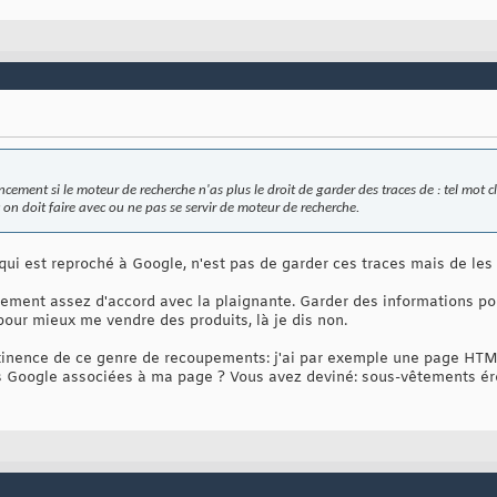
encement si le moteur de recherche n'as plus le droit de garder des traces de : tel mot clé
on doit faire avec ou ne pas se servir de moteur de recherche.
ui est reproché à Google, n'est pas de garder ces traces mais de les f
tivement assez d'accord avec la plaignante. Garder des informations p
pour mieux me vendre des produits, là je dis non.
rtinence de ce genre de recoupements: j'ai par exemple une page HT
ubs Google associées à ma page ? Vous avez deviné: sous-vêtements ér