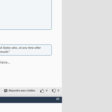
ted States who, at any time after
results"
ilaire…
Répondre avec citation
0
0
#8