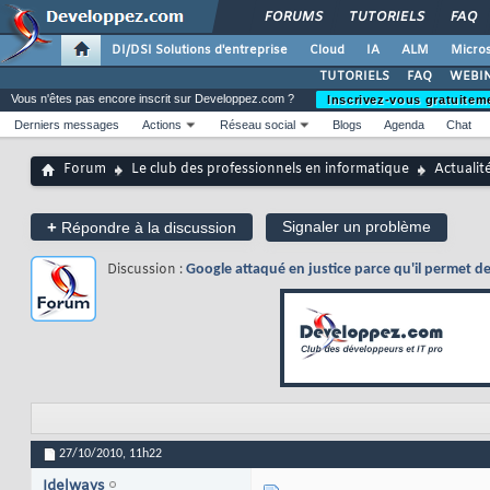
FORUMS
TUTORIELS
FAQ
DI/DSI Solutions d'entreprise
Cloud
IA
ALM
Micros
TUTORIELS
FAQ
WEBIN
Vous n'êtes pas encore inscrit sur Developpez.com ?
Inscrivez-vous gratuitem
Derniers messages
Actions
Réseau social
Blogs
Agenda
Chat
Forum
Le club des professionnels en informatique
Actualit
+
Signaler un problème
Répondre à la discussion
Discussion :
Google attaqué en justice parce qu'il permet de t
27/10/2010,
11h22
Idelways