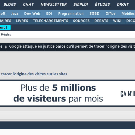
BLOGS
CHAT
NEWSLETTER
EMPLOI
ÉTUDES
DROIT
oft
Java
Dév. Web
EDI
Programmation
SGBD
Office
Mobiles
AIRES
LIVRES
TÉLÉCHARGEMENTS
SOURCES
DÉBATS
WIKI
DIC
ent !
Règles
és
Google attaqué en justice parce qu'il permet de tracer l'origine des visit
racer l'origine des visites sur les sites