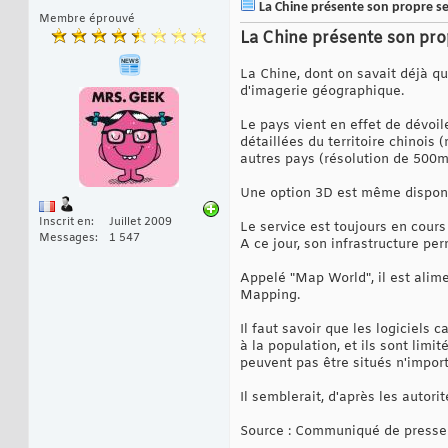
La Chine présente son propre ser
Membre éprouvé
La Chine présente son prop
La Chine, dont on savait déjà qu
d'imagerie géographique.
Le pays vient en effet de dévoile
détaillées du territoire chinois
autres pays (résolution de 500m,
Une option 3D est même disponib
Inscrit en
Juillet 2009
Le service est toujours en cours
Messages
1 547
A ce jour, son infrastructure per
Appelé "Map World", il est alime
Mapping.
Il faut savoir que les logiciels
à la population, et ils sont lim
peuvent pas être situés n'import
Il semblerait, d'après les autor
Source : Communiqué de presse