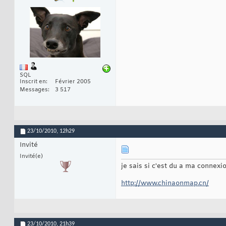
SQL
Inscrit en
Février 2005
Messages
3 517
23/10/2010,
12h29
Invité
Invité(e)
je sais si c'est du a ma connex
http://www.chinaonmap.cn/
23/10/2010,
21h39