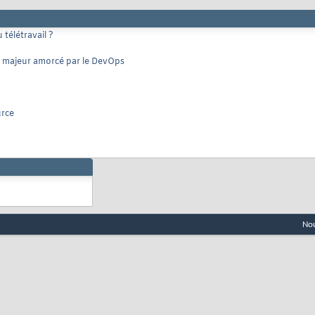
 télétravail ?
t majeur amorcé par le DevOps
urce
Nou