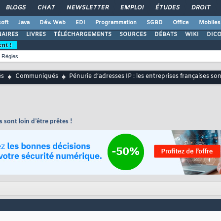
BLOGS
CHAT
NEWSLETTER
EMPLOI
ÉTUDES
DROIT
oft
Java
Dév. Web
EDI
Programmation
SGBD
Office
Mobiles
AIRES
LIVRES
TÉLÉCHARGEMENTS
SOURCES
DÉBATS
WIKI
DIC
ent !
Règles
és
Communiqués
Pénurie d’adresses IP : les entreprises françaises sont
s sont loin d’être prêtes !