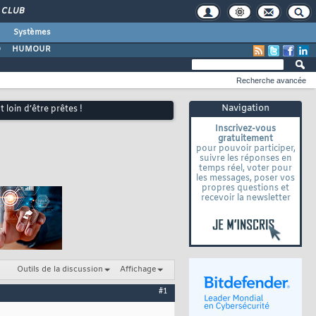
CLUB
Systèmes
O
HUMOUR
Recherche avancée
Navigation
 loin d’être prêtes !
Inscrivez-vous
gratuitement
pour pouvoir participer,
suivre les réponses en
temps réel, voter pour
les messages, poser vos
propres questions et
recevoir la newsletter
Outils de la discussion
Affichage
#1