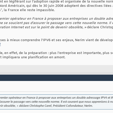
nt en légiférant sur l’adoption rapide et organisée de la nouvelle no
ord Américain, qui dès le 30 juin 2008 adoptent des directives liées
, la France elle reste impassible.
remier opérateur en France à proposer aux entreprises un double adr
ne se soucient pas d’assurer le passage vers cette nouvelle norme. Il
ration Internet est sur le point de devenir obsolète, »
déclare Christop
rises à mieux comprendre l’IPV6 et ses enjeux, Nerim vient de développe
/
, en effet, de la préparation : plus l’entreprise est importante, plus so
t impliquera une planification en amont.
remier opérateur en France à proposer aux entreprises un double adressage IPV4 et I
d’assurer le passage vers cette nouvelle norme. Il est courant que nous apprenions à n
nir obsolète, »
déclare Christophe Carel, Président Cofondateur, Nerim.