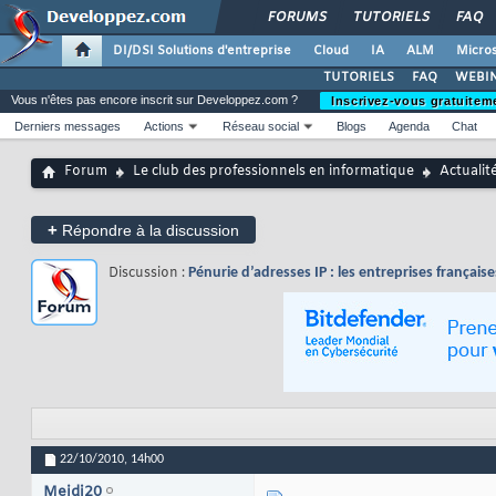
FORUMS
TUTORIELS
FAQ
DI/DSI Solutions d'entreprise
Cloud
IA
ALM
Micros
TUTORIELS
FAQ
WEBIN
Vous n'êtes pas encore inscrit sur Developpez.com ?
Inscrivez-vous gratuitem
Derniers messages
Actions
Réseau social
Blogs
Agenda
Chat
Forum
Le club des professionnels en informatique
Actualit
+
Répondre à la discussion
Discussion :
Pénurie d’adresses IP : les entreprises française
22/10/2010,
14h00
Mejdi20