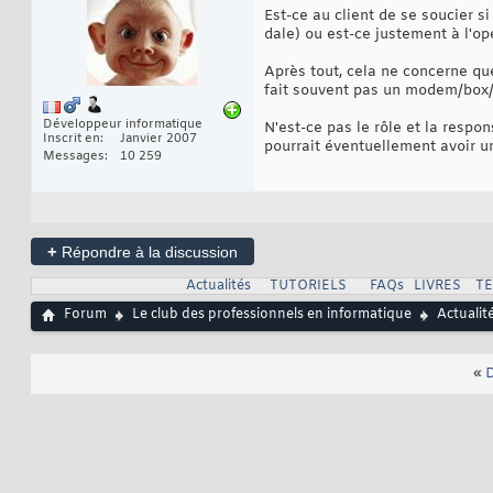
Est-ce au client de se soucier si
dale) ou est-ce justement à l'o
Après tout, cela ne concerne que
fait souvent pas un modem/box/b
Développeur informatique
N'est-ce pas le rôle et la respo
Inscrit en
Janvier 2007
pourrait éventuellement avoir un
Messages
10 259
+
Répondre à la discussion
Actualités
TUTORIELS
FAQs
LIVRES
T
Forum
Le club des professionnels en informatique
Actualit
«
D