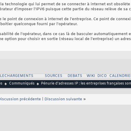
 la technologie qui lui permet de se connecter à internet est obsolète 
pérateur d'imposer l'IPV6 puisque cette partie du réseau relève de sa
 le point de connexion à internet de l'entreprise. Ce point de connexi
oitier quelconque fourni par l'opérateur.
nsabilité de l'opérateur, dans ce cas là de basculer automatiquement e
e option pour choisir en sortie (réseau local de l'entreprise) un adre
ELECHARGEMENTS
SOURCES
DEBATS
WIKI
DICO
CALENDRIE
és
Communiqués
Pénurie d’adresses IP : les entreprises françaises sont
iscussion précédente
|
Discussion suivante
»