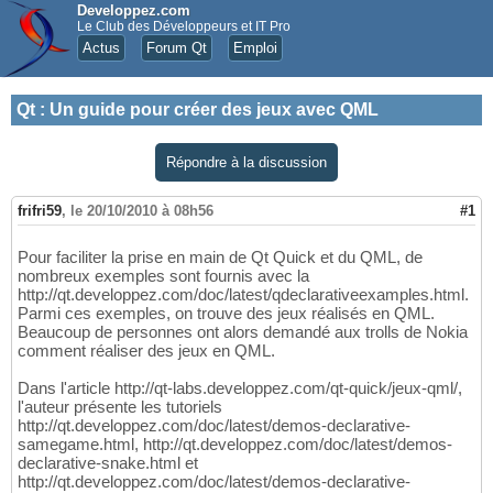
Developpez.com
Le Club des Développeurs et IT Pro
Actus
Forum Qt
Emploi
Qt
:
Un guide pour créer des jeux avec QML
Répondre à la discussion
frifri59
,
le 20/10/2010 à 08h56
#1
Pour faciliter la prise en main de Qt Quick et du QML, de
nombreux exemples sont fournis avec la
http://qt.developpez.com/doc/latest/qdeclarativeexamples.html.
Parmi ces exemples, on trouve des jeux réalisés en QML.
Beaucoup de personnes ont alors demandé aux trolls de Nokia
comment réaliser des jeux en QML.
Dans l'article http://qt-labs.developpez.com/qt-quick/jeux-qml/,
l'auteur présente les tutoriels
http://qt.developpez.com/doc/latest/demos-declarative-
samegame.html, http://qt.developpez.com/doc/latest/demos-
declarative-snake.html et
http://qt.developpez.com/doc/latest/demos-declarative-