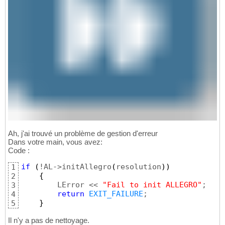
Ah, j'ai trouvé un problème de gestion d'erreur
Dans votre main, vous avez:
Code :
if
(
!AL->initAllegro
(
resolution
)
)
1
{
2
        LError << 
"Fail to init ALLEGRO"
;

3
return
EXIT_FAILURE
;

4
}
5
Il n'y a pas de nettoyage.