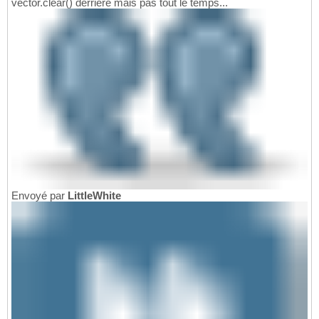
vector.clear() derrière mais pas tout le temps...
Envoyé par
LittleWhite