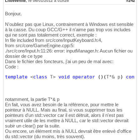
LittleWhite
,
le 06/01/2012 à 01h26
#242
Bonjour,
N'oubliez pas que Linux, contrairement à Windows est sensible
à la casse. Du coup GCC/G++ il n'aime pas trop vos includes
qui ne sont pas totalement correct, exemple :
In file included from src/core/InputKeyboard.h:4,
from src/core/GameEngine.cpp:5:
./src/core/Input.h:11:26: error: inputManager.h: Aucun fichier ou
dossier de ce type
Dans le fichier des foncteurs, j'ai un peu de mal avec:
Code :
template
 <
class
 T> 
void
operator
(
)
(
T*& p
)
const
notamment, la partie T*& p
En fait, vous avez besoin de la référence, pour mettre le
pointeur à NULL. Mais au final, si vous supprimer tous les
pointeurs d'un std::vector car il est détruit, alors il n'est pas
vraiment utile de les mettre à NULL, car le std::vector devrait
subir un clear() par la suite.
Ou encore, un élément mis à NULL devrait être enlevé d'office
du std::vector (du moins, très souvent).