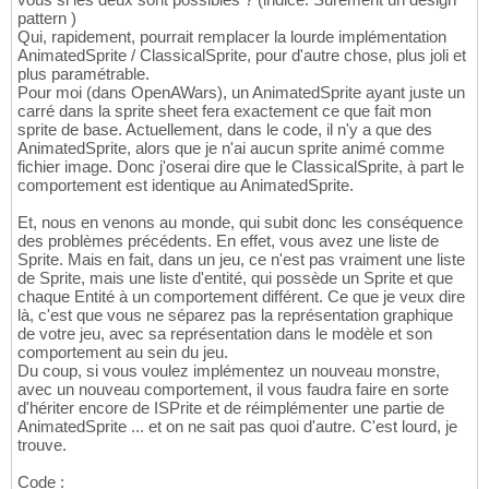
{
17
pattern )
            dir = 
3
;

18
Qui, rapidement, pourrait remplacer la lourde implémentation
            pos.y--;

19
AnimatedSprite / ClassicalSprite, pour d'autre chose, plus joli et
}
20
plus paramétrable.
if
(
Core::InputManager::isPressed
(
di
21
Pour moi (dans OpenAWars), un AnimatedSprite ayant juste un
{
22
carré dans la sprite sheet fera exactement ce que fait mon
            dir = 
1
;

23
sprite de base. Actuellement, dans le code, il n'y a que des
            pos.y++;

24
AnimatedSprite, alors que je n'ai aucun sprite animé comme
}
25
fichier image. Donc j'oserai dire que le ClassicalSprite, à part le
26
comportement est identique au AnimatedSprite.
// mis à jour de l'animation
27
        animate
(
)
;

28
Et, nous en venons au monde, qui subit donc les conséquence
}
29
des problèmes précédents. En effet, vous avez une liste de
30
Sprite. Mais en fait, dans un jeu, ce n'est pas vraiment une liste
return
true
31
de Sprite, mais une liste d'entité, qui possède un Sprite et que
}
chaque Entité à un comportement différent. Ce que je veux dire
32
là, c'est que vous ne séparez pas la représentation graphique
de votre jeu, avec sa représentation dans le modèle et son
comportement au sein du jeu.
Du coup, si vous voulez implémentez un nouveau monstre,
avec un nouveau comportement, il vous faudra faire en sorte
d'hériter encore de ISPrite et de réimplémenter une partie de
AnimatedSprite ... et on ne sait pas quoi d'autre. C'est lourd, je
trouve.
Code :