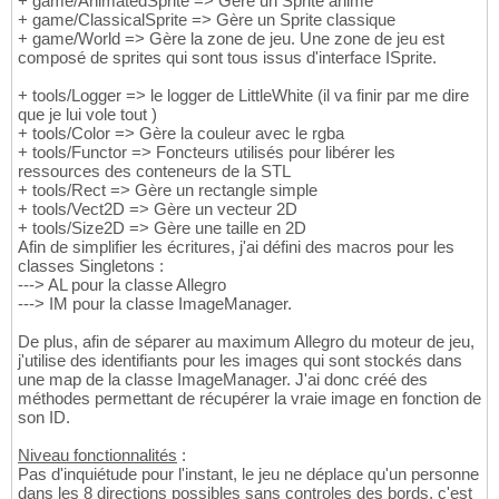
+ game/AnimatedSprite => Gère un Sprite animé
+ game/ClassicalSprite => Gère un Sprite classique
+ game/World => Gère la zone de jeu. Une zone de jeu est
composé de sprites qui sont tous issus d'interface ISprite.
+ tools/Logger => le logger de LittleWhite (il va finir par me dire
que je lui vole tout )
+ tools/Color => Gère la couleur avec le rgba
+ tools/Functor => Foncteurs utilisés pour libérer les
ressources des conteneurs de la STL
+ tools/Rect => Gère un rectangle simple
+ tools/Vect2D => Gère un vecteur 2D
+ tools/Size2D => Gère une taille en 2D
Afin de simplifier les écritures, j'ai défini des macros pour les
classes Singletons :
---> AL pour la classe Allegro
---> IM pour la classe ImageManager.
De plus, afin de séparer au maximum Allegro du moteur de jeu,
j'utilise des identifiants pour les images qui sont stockés dans
une map de la classe ImageManager. J'ai donc créé des
méthodes permettant de récupérer la vraie image en fonction de
son ID.
Niveau fonctionnalités
:
Pas d'inquiétude pour l'instant, le jeu ne déplace qu'un personne
dans les 8 directions possibles sans controles des bords, c'est