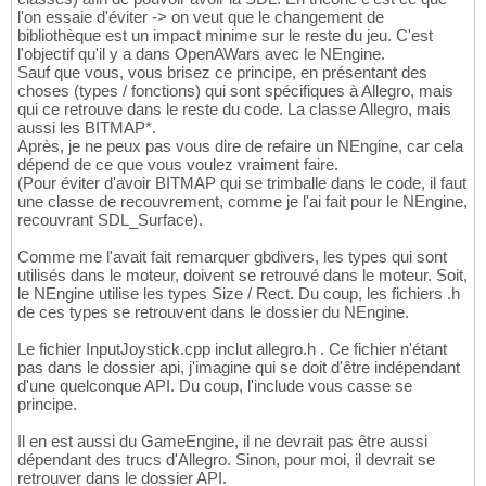
l'on essaie d'éviter -> on veut que le changement de
bibliothèque est un impact minime sur le reste du jeu. C'est
l'objectif qu'il y a dans OpenAWars avec le NEngine.
Sauf que vous, vous brisez ce principe, en présentant des
choses (types / fonctions) qui sont spécifiques à Allegro, mais
qui ce retrouve dans le reste du code. La classe Allegro, mais
aussi les BITMAP*.
Après, je ne peux pas vous dire de refaire un NEngine, car cela
dépend de ce que vous voulez vraiment faire.
(Pour éviter d'avoir BITMAP qui se trimballe dans le code, il faut
une classe de recouvrement, comme je l'ai fait pour le NEngine,
recouvrant SDL_Surface).
Comme me l'avait fait remarquer gbdivers, les types qui sont
utilisés dans le moteur, doivent se retrouvé dans le moteur. Soit,
le NEngine utilise les types Size / Rect. Du coup, les fichiers .h
de ces types se retrouvent dans le dossier du NEngine.
Le fichier InputJoystick.cpp inclut allegro.h . Ce fichier n'étant
pas dans le dossier api, j'imagine qui se doit d'être indépendant
d'une quelconque API. Du coup, l'include vous casse se
principe.
Il en est aussi du GameEngine, il ne devrait pas être aussi
dépendant des trucs d'Allegro. Sinon, pour moi, il devrait se
retrouver dans le dossier API.