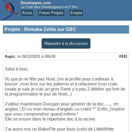
Developpez.com
Le Club des Développeurs et IT Pro
Actus
Forum Projets
Emploi
Projets
:
Remake Zelda sur GBC
Répondre à la discussion
Aspic
,
le 26/12/2011 à 00h30
#241
Salut à tous,
Vu que je ne fête pas Noel, j'en ai profité pour continuer à
bosser ,mon livre sur les patterns et à refactorer mon code
(ouais je sais je suis un gros Geek y'a pas 2 débiles qui font de
la programmation le jour de Noel...)
J'utilise maintenant Doxygen pour générer de la doc....... en
anglais ! Et vu mon niveau d'anglais ca craint ^^ Enfin, j'espère
que vous comprendrez quand même !
Elle se trouve dans le répertoire doc à la racine.
J'ai aussi mis un MakeFile pour linux (celui de LittleWhite