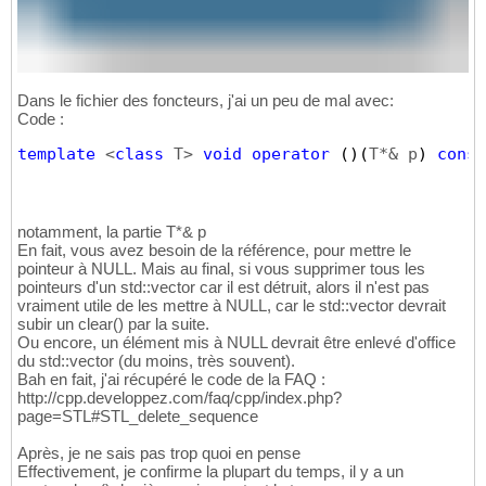
Dans le fichier des foncteurs, j'ai un peu de mal avec:
Code :
template
 <
class
 T> 
void
operator
(
)
(
T*& p
)
const
notamment, la partie T*& p
En fait, vous avez besoin de la référence, pour mettre le
pointeur à NULL. Mais au final, si vous supprimer tous les
pointeurs d'un std::vector car il est détruit, alors il n'est pas
vraiment utile de les mettre à NULL, car le std::vector devrait
subir un clear() par la suite.
Ou encore, un élément mis à NULL devrait être enlevé d'office
du std::vector (du moins, très souvent).
Bah en fait, j'ai récupéré le code de la FAQ :
http://cpp.developpez.com/faq/cpp/index.php?
page=STL#STL_delete_sequence
Après, je ne sais pas trop quoi en pense
Effectivement, je confirme la plupart du temps, il y a un