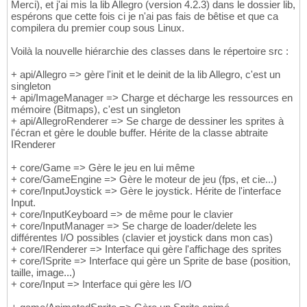
Merci), et j'ai mis la lib Allegro (version 4.2.3) dans le dossier lib,
espérons que cette fois ci je n'ai pas fais de bêtise et que ca
compilera du premier coup sous Linux.
Voilà la nouvelle hiérarchie des classes dans le répertoire src :
+ api/Allegro => gère l'init et le deinit de la lib Allegro, c'est un
singleton
+ api/ImageManager => Charge et décharge les ressources en
mémoire (Bitmaps), c'est un singleton
+ api/AllegroRenderer => Se charge de dessiner les sprites à
l'écran et gère le double buffer. Hérite de la classe abtraite
IRenderer
+ core/Game => Gère le jeu en lui même
+ core/GameEngine => Gère le moteur de jeu (fps, et cie...)
+ core/InputJoystick => Gère le joystick. Hérite de l'interface
Input.
+ core/InputKeyboard => de même pour le clavier
+ core/InputManager => Se charge de loader/delete les
différentes I/O possibles (clavier et joystick dans mon cas)
+ core/IRenderer => Interface qui gère l'affichage des sprites
+ core/ISprite => Interface qui gère un Sprite de base (position,
taille, image...)
+ core/Input => Interface qui gère les I/O