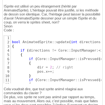
ISprite est utilisé un peu étrangement (hérité par
AnimatedSprite). L'héritage pouvait être justifié, si les méthode
de dessin son identique. Car, l'héritage peut laisser la possibilité
d'avoir l'AnimatedSprite dessiner pour un simple ISprite et du
coup, on verra le sprites sheet, non?
Sinon
Code :
1
bool
 AnimatedSprite::update
(
int
 directions, 
2
{
3
if
(
directions != Core::InputManager:<im
4
{
5
if
(
Core::InputManager::isPressed
(
di
6
{
7
            dir = 
2
; 
// right
8
            pos.x++;

9
}
10
if
(
Core::InputManager::isPressed
(
di
11
{
12
            dir = 
0
;

13
Cela voudrait dire, que tout sprite animé réagirai aux
            pos.x--;

14
commandes du clavier ?
}
De plus, vos sprite ne sont pas animé par rapport au temps,
15
mais au mouvement. Alors oui, c'est possible, mais que faites
if
(
Core::InputManager::isPressed
(
di
16
vous si les deux sont possibles ? (indice: Surement un design