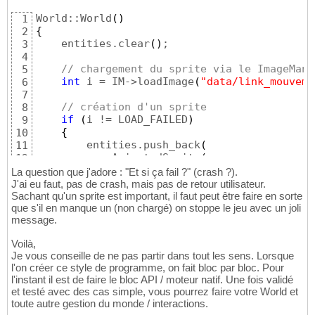
World::World
(
)
1
{
2
    entities.clear
(
)
;

3
4
// chargement du sprite via le ImageMana
5
int
 i = IM->loadImage
(
"data/link_mouveme
6
7
// création d'un sprite
8
if
(
i != LOAD_FAILED
)
9
{
10
        entities.push_back
(
11
new
 AnimatedSprite
(
12
            IM->getImageSizeById
(
i
)
,

13
La question que j'adore : "Et si ça fail ?" (crash ?).
            IVect2D
(
100
,
10
)
, i, USize2D
(
32
*
3
14
J'ai eu faut, pas de crash, mais pas de retour utilisateur.
}
Sachant qu'un sprite est important, il faut peut être faire en sorte
15
que s'il en manque un (non chargé) on stoppe le jeu avec un joli
}
16
message.
Voilà,
Je vous conseille de ne pas partir dans tout les sens. Lorsque
l'on créer ce style de programme, on fait bloc par bloc. Pour
l'instant il est de faire le bloc API / moteur natif. Une fois validé
et testé avec des cas simple, vous pourrez faire votre World et
toute autre gestion du monde / interactions.