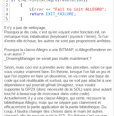
if
(
!AL->initAllegro
(
resolution
)
)
1
{
2
        LError << 
"Fail to init ALLEGRO"
;

3
return
EXIT_FAILURE
;

4
}
5
Il n'y a pas de nettoyage.
Pourquoi je dis cela, c'est qu'en voyant votre fonction init, on
remarque trois initialisation (keyboard / joystick / timer). Si l'un
d'entre elle échoue, les autres ne sont pas proprement arrêtées.
Pourquoi la classe Allegro a une BITMAP, si AllegroRenderer en
a un aussi ?
_DrawingManager ne serait pas inutile maintenant ?
Sinon, mais ceci est a prendre avec des pincettes, selon ce que
vous voulez vraiment faire. En théorie, lorsque l'on fait un jeu et
que l'on espère en faire un deuxième, on va créer une base de
code qui soit réutilisable et surtout, qui ne soit pas attaché à une
dépendance qui pourrait gênait (imaginez, vous voulez
supporter la GP2X (donc nécessité de la SDL) sans pour autant
touché à beaucoup de morceaux dans votre code).
Actuellement, il y a une classe Allegro, qui serte, recouvre la
bibliothèque Allegro, mais qui ne sépare pas clairement et
efficacement la partie application de la partie bibliothèque. Du
coup, il faudra changer des choses dans le main (et autres
classes) afin de pouvoir avoir la SDL. En théorie c'est ce que