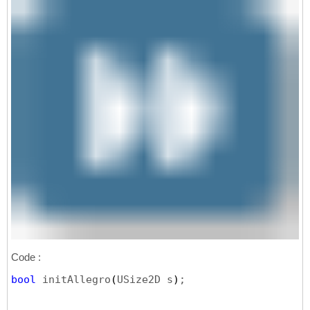
Code :
bool
 initAllegro
(
USize2D s
)
;