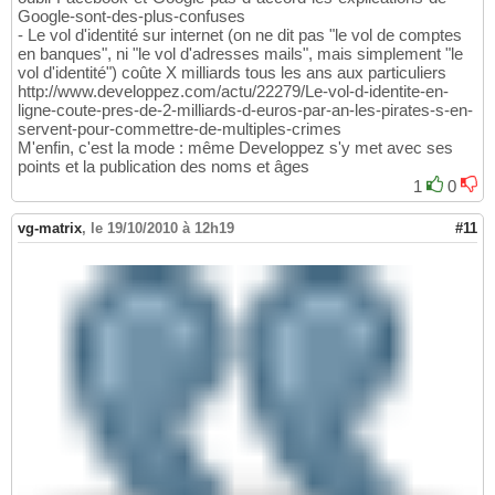
Google-sont-des-plus-confuses
- Le vol d'identité sur internet (on ne dit pas "le vol de comptes
en banques", ni "le vol d'adresses mails", mais simplement "le
vol d'identité") coûte X milliards tous les ans aux particuliers
http://www.developpez.com/actu/22279/Le-vol-d-identite-en-
ligne-coute-pres-de-2-milliards-d-euros-par-an-les-pirates-s-en-
servent-pour-commettre-de-multiples-crimes
M'enfin, c'est la mode : même Developpez s'y met avec ses
points et la publication des noms et âges
1
0
vg-matrix
,
le 19/10/2010 à 12h19
#11