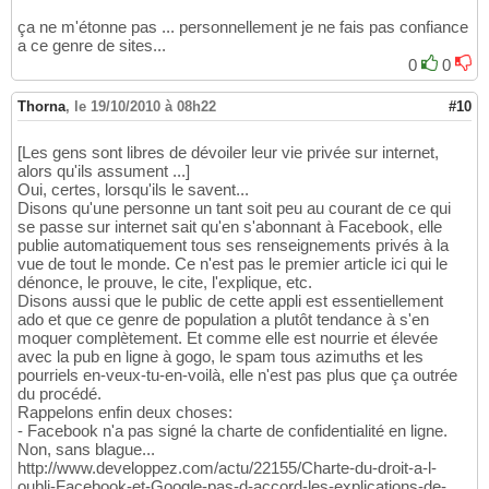
ça ne m'étonne pas ... personnellement je ne fais pas confiance
a ce genre de sites...
0
0
Thorna
,
le 19/10/2010 à 08h22
#10
[Les gens sont libres de dévoiler leur vie privée sur internet,
alors qu'ils assument ...]
Oui, certes, lorsqu'ils le savent...
Disons qu'une personne un tant soit peu au courant de ce qui
se passe sur internet sait qu'en s'abonnant à Facebook, elle
publie automatiquement tous ses renseignements privés à la
vue de tout le monde. Ce n'est pas le premier article ici qui le
dénonce, le prouve, le cite, l'explique, etc.
Disons aussi que le public de cette appli est essentiellement
ado et que ce genre de population a plutôt tendance à s'en
moquer complètement. Et comme elle est nourrie et élevée
avec la pub en ligne à gogo, le spam tous azimuths et les
pourriels en-veux-tu-en-voilà, elle n'est pas plus que ça outrée
du procédé.
Rappelons enfin deux choses:
- Facebook n'a pas signé la charte de confidentialité en ligne.
Non, sans blague...
http://www.developpez.com/actu/22155/Charte-du-droit-a-l-
oubli-Facebook-et-Google-pas-d-accord-les-explications-de-