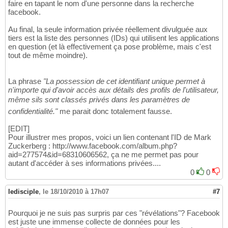
faire en tapant le nom d'une personne dans la recherche
facebook.
Au final, la seule information privée réellement divulguée aux
tiers est la liste des personnes (IDs) qui utilisent les applications
en question (et là effectivement ça pose problème, mais c'est
tout de même moindre).
La phrase
"La possession de cet identifiant unique permet à
n'importe qui d'avoir accès aux détails des profils de l'utilisateur,
même sils sont classés privés dans les paramètres de
confidentialité."
me parait donc totalement fausse.
[EDIT]
Pour illustrer mes propos, voici un lien contenant l'ID de Mark
Zuckerberg : http://www.facebook.com/album.php?
aid=277574&id=68310606562, ça ne me permet pas pour
autant d'accéder à ses informations privées....
0
0
ledisciple
,
le 18/10/2010 à 17h07
#7
Pourquoi je ne suis pas surpris par ces "révélations"? Facebook
est juste une immense collecte de données pour les