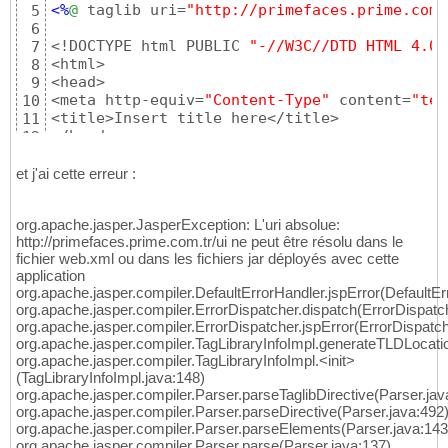
<%
@
 taglib uri=
"http://primefaces.prime.com.
5
6
<!DOCTYPE html PUBLIC 
"-//W3C//DTD HTML 4.01
7
<html>

8
<head>

9
<meta http-equiv=
"Content-Type"
 content=
"tex
10
<title>Insert title here</title>

11
</head>

12
<body>

13
<f:view>

14
et j'ai cette erreur :
<p:editor />

15
</f:view>

16
org.apache.jasper.JasperException: L'uri absolue:
</body>

17
http://primefaces.prime.com.tr/ui ne peut être résolu dans le
</html>
18
fichier web.xml ou dans les fichiers jar déployés avec cette
application
org.apache.jasper.compiler.DefaultErrorHandler.jspError(DefaultEr
org.apache.jasper.compiler.ErrorDispatcher.dispatch(ErrorDispatc
org.apache.jasper.compiler.ErrorDispatcher.jspError(ErrorDispatch
org.apache.jasper.compiler.TagLibraryInfoImpl.generateTLDLocatio
org.apache.jasper.compiler.TagLibraryInfoImpl.<init>
(TagLibraryInfoImpl.java:148)
org.apache.jasper.compiler.Parser.parseTaglibDirective(Parser.jav
org.apache.jasper.compiler.Parser.parseDirective(Parser.java:492
org.apache.jasper.compiler.Parser.parseElements(Parser.java:143
org.apache.jasper.compiler.Parser.parse(Parser.java:137)