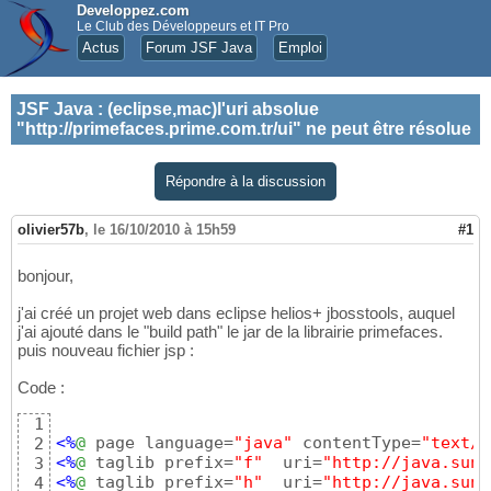
Developpez.com
Le Club des Développeurs et IT Pro
Actus
Forum JSF Java
Emploi
JSF Java
:
(eclipse,mac)l'uri absolue
"http://primefaces.prime.com.tr/ui" ne peut être résolue
Répondre à la discussion
olivier57b
,
le 16/10/2010 à 15h59
#1
bonjour,
j'ai créé un projet web dans eclipse helios+ jbosstools, auquel
j'ai ajouté dans le "build path" le jar de la librairie primefaces.
puis nouveau fichier jsp :
Code :
1
<%
@
 page language=
"java"
 contentType=
"text/h
2
<%
@
 taglib prefix=
"f"
  uri=
"http://java.sun.
3
<%
@
 taglib prefix=
"h"
  uri=
"http://java.sun.
4