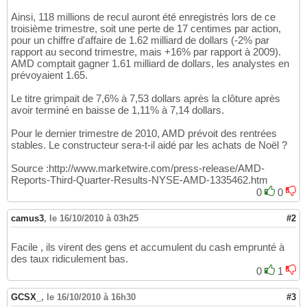
Ainsi, 118 millions de recul auront été enregistrés lors de ce
troisième trimestre, soit une perte de 17 centimes par action,
pour un chiffre d'affaire de 1.62 milliard de dollars (-2% par
rapport au second trimestre, mais +16% par rapport à 2009).
AMD comptait gagner 1.61 milliard de dollars, les analystes en
prévoyaient 1.65.
Le titre grimpait de 7,6% à 7,53 dollars après la clôture après
avoir terminé en baisse de 1,11% à 7,14 dollars.
Pour le dernier trimestre de 2010, AMD prévoit des rentrées
stables. Le constructeur sera-t-il aidé par les achats de Noël ?
Source :http://www.marketwire.com/press-release/AMD-
Reports-Third-Quarter-Results-NYSE-AMD-1335462.htm
0
0
camus3
,
le 16/10/2010 à 03h25
#2
Facile , ils virent des gens et accumulent du cash emprunté à
des taux ridiculement bas.
0
1
GCSX_
,
le 16/10/2010 à 16h30
#3