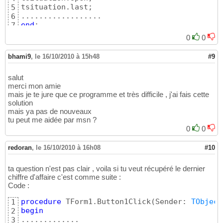
tsituation.last;

5
6
end
;
7
0
0
bhami9
,
le 16/10/2010 à 15h48
#9
salut
merci mon amie
mais je te jure que ce programme et très difficile , j'ai fais cette
solution
mais ya pas de nouveaux
tu peut me aidée par msn ?
0
0
redoran
,
le 16/10/2010 à 16h08
#10
ta question n'est pas clair , voila si tu veut récupéré le dernier
chiffre d'affaire c'est comme suite :
Code :
procedure
 TForm1.Button1Click
(
Sender: 
TObject
1
begin
2
.............

3