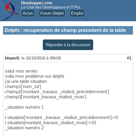
Developpez.com
Le Club des Développeurs et IT Pro
Actus
Forum Delphi
Emploi
Delphi
:
recuperation de champ precedent de la table
Répondre à la discussion
bhami9
,
le 16/10/2010 à 00h59
#1
salut mes amies
voila mon problème sur delphi
j'ai une table situation
champ1['num_sit']
champ2['montant _travaux _réalisé_précédemment']
champ3['montant_travaux_réalisé_mois']
_situation numéro 1
t situation['montant _travaux _réalisé_précédemment']:=0
t situation[montant_travaux_réalisé_mois]:=10
_situation numéro 2