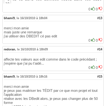
10
end
;
11
0
0
bhami9
,
le 16/10/2010 à 18h04
#13
merci mon amie
mais juste une remarque
j'ai utiliser des DBEDIT cé pas edit
0
0
redoran
,
le 16/10/2010 à 18h09
#14
affecte tes valeurs aux edit comme dans le code précédant ;
j'espère que j'ai pu t'aidé...
0
0
bhami9
,
le 16/10/2010 à 18h16
#15
merci mon amie
je peux pas maitriser les TÉDIT par ce que mon projet et tout
l'application
réalise avec les DBedit alors, je peux pas changer plus de 50
forme