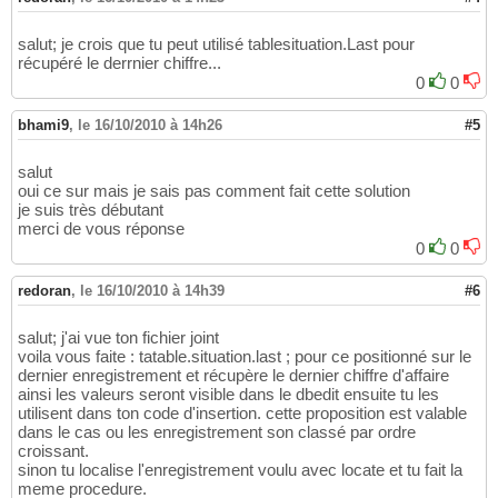
salut; je crois que tu peut utilisé tablesituation.Last pour
récupéré le derrnier chiffre...
0
0
bhami9
,
le 16/10/2010 à 14h26
#5
salut
oui ce sur mais je sais pas comment fait cette solution
je suis très débutant
merci de vous réponse
0
0
redoran
,
le 16/10/2010 à 14h39
#6
salut; j'ai vue ton fichier joint
voila vous faite : tatable.situation.last ; pour ce positionné sur le
dernier enregistrement et récupère le dernier chiffre d'affaire
ainsi les valeurs seront visible dans le dbedit ensuite tu les
utilisent dans ton code d'insertion. cette proposition est valable
dans le cas ou les enregistrement son classé par ordre
croissant.
sinon tu localise l'enregistrement voulu avec locate et tu fait la
meme procedure.