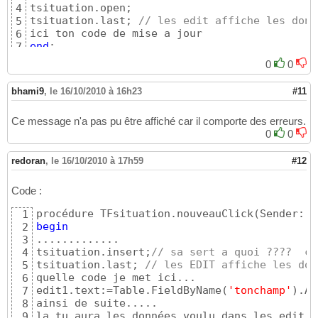
tsituation.open;

4
tsituation.last; 
// les edit affiche les donn
5
6
end
;
7
0
0
bhami9
,
le 16/10/2010 à 16h23
#11
Ce message n'a pas pu être affiché car il comporte des erreurs.
0
0
redoran
,
le 16/10/2010 à 17h59
#12
Code :
procédure TFsituation.nouveauClick
(
Sender: 
T
1
begin
2
.............

3
tsituation.insert;
// sa sert a quoi ????  c'
4
tsituation.last; 
// les EDIT affiche les don
5
quelle code je met ici... 

6
edit1.text:=Table.FieldByName
(
'tonchamp'
)
.As
7
ainsi de suite.....

8
la tu aura les données voulu dans les edit ok
9