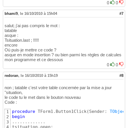
0
0
bhami9
,
le 16/10/2010 à 15h04
#7
salut; j'ai pas compris le mot :
tatable
asque :
Tsituation.last ; !!!!!
encore
Où puis-je mettre ce code ?
asque en mode insertion ? ou bien parmi les règles de calcules
mon programme et ce dessous
0
0
redoran
,
le 16/10/2010 à 15h19
#8
non ; tatable c'est votre table concernée par la mise a jour
"situation,
le code tu le met dans le bouton nouveau
Code :
procedure
 TForm1.Button1Click
(
Sender: 
TObject
1
begin
2
.............

3
tsituation.open;

4