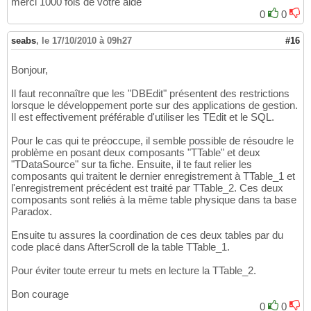
merci 1000 fois de votre aide
0
0
seabs
,
le 17/10/2010 à 09h27
#16
Bonjour,
Il faut reconnaître que les "DBEdit" présentent des restrictions
lorsque le développement porte sur des applications de gestion.
Il est effectivement préférable d'utiliser les TEdit et le SQL.
Pour le cas qui te préoccupe, il semble possible de résoudre le
problème en posant deux composants "TTable" et deux
"TDataSource" sur ta fiche. Ensuite, il te faut relier les
composants qui traitent le dernier enregistrement à TTable_1 et
l'enregistrement précédent est traité par TTable_2. Ces deux
composants sont reliés à la même table physique dans ta base
Paradox.
Ensuite tu assures la coordination de ces deux tables par du
code placé dans AfterScroll de la table TTable_1.
Pour éviter toute erreur tu mets en lecture la TTable_2.
Bon courage
0
0