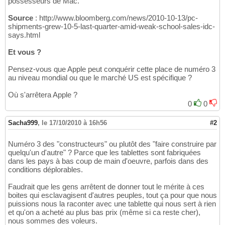
possesseurs de Mac.
Source
: http://www.bloomberg.com/news/2010-10-13/pc-
shipments-grew-10-5-last-quarter-amid-weak-school-sales-idc-
says.html
Et vous ?
Pensez-vous que Apple peut conquérir cette place de numéro 3
au niveau mondial ou que le marché US est spécifique ?
Où s'arrêtera Apple ?
0
0
Sacha999
,
le 17/10/2010 à 16h56
#2
Numéro 3 des "constructeurs" ou plutôt des "faire construire par
quelqu'un d'autre" ? Parce que les tablettes sont fabriquées
dans les pays à bas coup de main d'oeuvre, parfois dans des
conditions déplorables.
Faudrait que les gens arrêtent de donner tout le mérite à ces
boites qui esclavagisent d'autres peuples, tout ça pour que nous
puissions nous la raconter avec une tablette qui nous sert à rien
et qu'on a acheté au plus bas prix (même si ca reste cher),
nous sommes des voleurs.