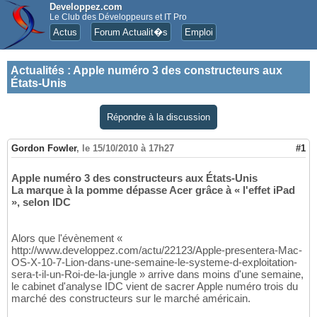
Developpez.com
Le Club des Développeurs et IT Pro
Actus
Forum Actualit�s
Emploi
Actualités
:
Apple numéro 3 des constructeurs aux
États-Unis
Répondre à la discussion
Gordon Fowler
,
le 15/10/2010 à 17h27
#1
Apple numéro 3 des constructeurs aux États-Unis
La marque à la pomme dépasse Acer grâce à « l'effet iPad
», selon IDC
Alors que l'évènement «
http://www.developpez.com/actu/22123/Apple-presentera-Mac-
OS-X-10-7-Lion-dans-une-semaine-le-systeme-d-exploitation-
sera-t-il-un-Roi-de-la-jungle » arrive dans moins d'une semaine,
le cabinet d'analyse IDC vient de sacrer Apple numéro trois du
marché des constructeurs sur le marché américain.