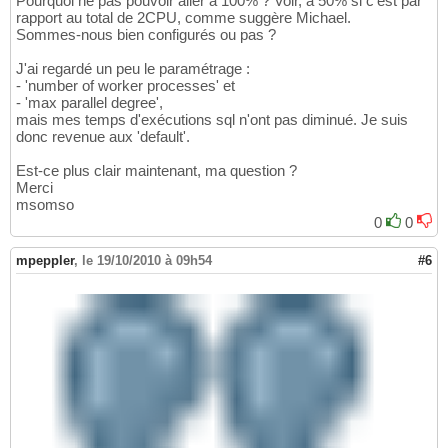
Pourquoi ne pas pouvoir aller à 100% ? Voir, à 50% si c'est par
rapport au total de 2CPU, comme suggère Michael.
Sommes-nous bien configurés ou pas ?
J'ai regardé un peu le paramétrage :
- 'number of worker processes' et
- 'max parallel degree',
mais mes temps d'exécutions sql n'ont pas diminué. Je suis
donc revenue aux 'default'.
Est-ce plus clair maintenant, ma question ?
Merci
msomso
0
0
mpeppler
,
le 19/10/2010 à 09h54
#6