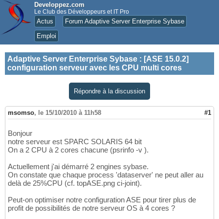
Developpez.com
Le Club des Développeurs et IT Pro
Actus
Forum Adaptive Server Enterprise Sybase
Emploi
Adaptive Server Enterprise Sybase
:
[ASE 15.0.2]
configuration serveur avec les CPU multi cores
Répondre à la discussion
msomso
,
le 15/10/2010 à 11h58
#1
Bonjour
notre serveur est SPARC SOLARIS 64 bit
On a 2 CPU à 2 cores chacune (psrinfo -v ).
Actuellement j'ai démarré 2 engines sybase.
On constate que chaque process 'dataserver' ne peut aller au
delà de 25%CPU (cf. topASE.png ci-joint).
Peut-on optimiser notre configuration ASE pour tirer plus de
profit de possibilités de notre serveur OS à 4 cores ?