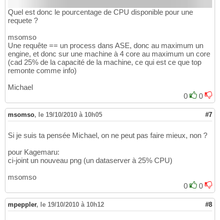
Quel est donc le pourcentage de CPU disponible pour une
requete ?
msomso
Une requête == un process dans ASE, donc au maximum un
engine, et donc sur une machine à 4 core au maximum un core
(cad 25% de la capacité de la machine, ce qui est ce que top
remonte comme info)
Michael
0
0
msomso
,
le 19/10/2010 à 10h05
#7
Si je suis ta pensée Michael, on ne peut pas faire mieux, non ?
pour Kagemaru:
ci-joint un nouveau png (un dataserver à 25% CPU)
msomso
0
0
mpeppler
,
le 19/10/2010 à 10h12
#8