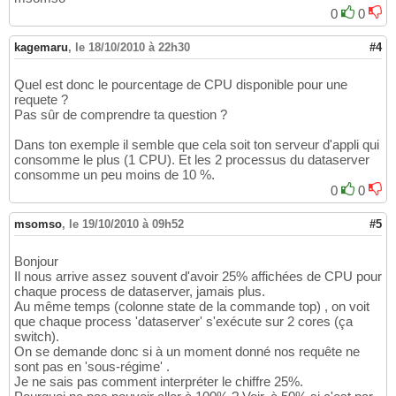
0
0
kagemaru
,
le 18/10/2010 à 22h30
#4
Quel est donc le pourcentage de CPU disponible pour une
requete ?
Pas sûr de comprendre ta question ?
Dans ton exemple il semble que cela soit ton serveur d'appli qui
consomme le plus (1 CPU). Et les 2 processus du dataserver
consomme un peu moins de 10 %.
0
0
msomso
,
le 19/10/2010 à 09h52
#5
Bonjour
Il nous arrive assez souvent d'avoir 25% affichées de CPU pour
chaque process de dataserver, jamais plus.
Au même temps (colonne state de la commande top) , on voit
que chaque process 'dataserver' s'exécute sur 2 cores (ça
switch).
On se demande donc si à un moment donné nos requête ne
sont pas en 'sous-régime' .
Je ne sais pas comment interpréter le chiffre 25%.