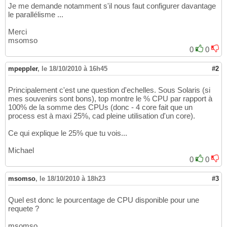
Je me demande notamment s'il nous faut configurer davantage
le parallélisme ...
Merci
msomso
0
0
mpeppler
,
le 18/10/2010 à 16h45
#2
Principalement c'est une question d'echelles. Sous Solaris (si
mes souvenirs sont bons), top montre le % CPU par rapport à
100% de la somme des CPUs (donc - 4 core fait que un
process est à maxi 25%, cad pleine utilisation d'un core).
Ce qui explique le 25% que tu vois...
Michael
0
0
msomso
,
le 18/10/2010 à 18h23
#3
Quel est donc le pourcentage de CPU disponible pour une
requete ?
msomso