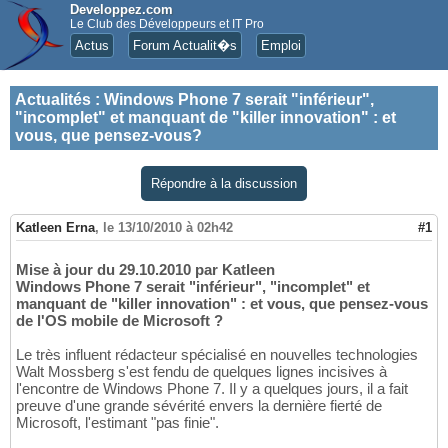
Developpez.com
Le Club des Développeurs et IT Pro
Actus
Forum Actualit�s
Emploi
Actualités
:
Windows Phone 7 serait "inférieur",
"incomplet" et manquant de "killer innovation" : et
vous, que pensez-vous?
Répondre à la discussion
Katleen Erna
,
le 13/10/2010 à 02h42
#1
Mise à jour du 29.10.2010 par Katleen
Windows Phone 7 serait "inférieur", "incomplet" et
manquant de "killer innovation" : et vous, que pensez-vous
de l'OS mobile de Microsoft ?
Le très influent rédacteur spécialisé en nouvelles technologies
Walt Mossberg s'est fendu de quelques lignes incisives à
l'encontre de Windows Phone 7. Il y a quelques jours, il a fait
preuve d'une grande sévérité envers la dernière fierté de
Microsoft, l'estimant "pas finie".