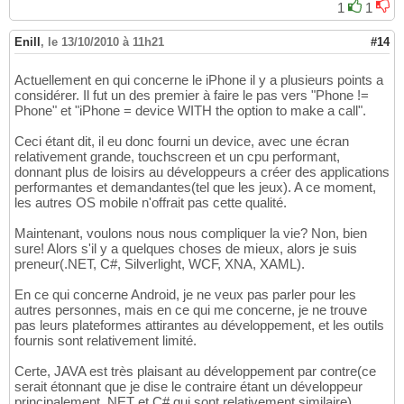
1
1
Enill
,
le 13/10/2010 à 11h21
#14
Actuellement en qui concerne le iPhone il y a plusieurs points a
considérer. Il fut un des premier à faire le pas vers "Phone !=
Phone" et "iPhone = device WITH the option to make a call".
Ceci étant dit, il eu donc fourni un device, avec une écran
relativement grande, touchscreen et un cpu performant,
donnant plus de loisirs au développeurs a créer des applications
performantes et demandantes(tel que les jeux). A ce moment,
les autres OS mobile n'offrait pas cette qualité.
Maintenant, voulons nous nous compliquer la vie? Non, bien
sure! Alors s'il y a quelques choses de mieux, alors je suis
preneur(.NET, C#, Silverlight, WCF, XNA, XAML).
En ce qui concerne Android, je ne veux pas parler pour les
autres personnes, mais en ce qui me concerne, je ne trouve
pas leurs plateformes attirantes au développement, et les outils
fournis sont relativement limité.
Certe, JAVA est très plaisant au développement par contre(ce
serait étonnant que je dise le contraire étant un développeur
principalement .NET et C# qui sont relativement similaire).