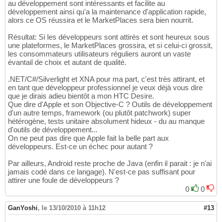
au développement sont intéressants et facilite au
développement ainsi qu'a la maintenance d'application rapide,
alors ce OS réussira et le MarketPlaces sera bien nourrit.
Résultat: Si les développeurs sont attirés et sont heureux sous
une plateformes, le MarketPlaces grossira, et si celui-ci grossit,
les consommateurs utilisateurs réguliers auront un vaste
évantail de choix et autant de qualité.
.NET/C#/Silverlight et XNA pour ma part, c'est très attirant, et
en tant que développeur professionnel je veux déjà vous dire
que je dirais adieu bientôt a mon HTC Desire.
Que dire d'Apple et son Objective-C ? Outils de développement
d'un autre temps, framework (ou plutôt patchwork) super
hétérogène, tests unitaire absolument hideux - du au manque
d'outils de développement...
On ne peut pas dire que Apple fait la belle part aux
développeurs. Est-ce un échec pour autant ?
Par ailleurs, Android reste proche de Java (enfin il parait : je n'ai
jamais codé dans ce langage). N'est-ce pas suffisant pour
attirer une foule de développeurs ?
0
0
GanYoshi
,
le 13/10/2010 à 11h12
#13