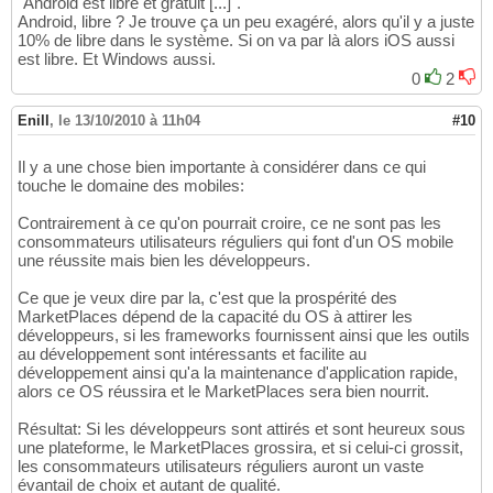
"Android est libre et gratuit [...]".
Android, libre ? Je trouve ça un peu exagéré, alors qu'il y a juste
10% de libre dans le système. Si on va par là alors iOS aussi
est libre. Et Windows aussi.
0
2
Enill
,
le 13/10/2010 à 11h04
#10
Il y a une chose bien importante à considérer dans ce qui
touche le domaine des mobiles:
Contrairement à ce qu'on pourrait croire, ce ne sont pas les
consommateurs utilisateurs réguliers qui font d'un OS mobile
une réussite mais bien les développeurs.
Ce que je veux dire par la, c'est que la prospérité des
MarketPlaces dépend de la capacité du OS à attirer les
développeurs, si les frameworks fournissent ainsi que les outils
au développement sont intéressants et facilite au
développement ainsi qu'a la maintenance d'application rapide,
alors ce OS réussira et le MarketPlaces sera bien nourrit.
Résultat: Si les développeurs sont attirés et sont heureux sous
une plateforme, le MarketPlaces grossira, et si celui-ci grossit,
les consommateurs utilisateurs réguliers auront un vaste
évantail de choix et autant de qualité.