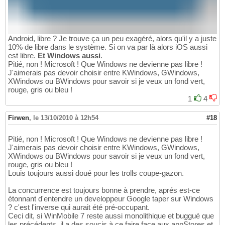
Android, libre ? Je trouve ça un peu exagéré, alors qu'il y a juste
10% de libre dans le système. Si on va par là alors iOS aussi
est libre.
Et Windows aussi
.
Pitié, non ! Microsoft ! Que Windows ne devienne pas libre !
J'aimerais pas devoir choisir entre KWindows, GWindows,
XWindows ou BWindows pour savoir si je veux un fond vert,
rouge, gris ou bleu !
1
4
Firwen
,
le 13/10/2010 à 12h54
#18
Pitié, non ! Microsoft ! Que Windows ne devienne pas libre !
J'aimerais pas devoir choisir entre KWindows, GWindows,
XWindows ou BWindows pour savoir si je veux un fond vert,
rouge, gris ou bleu !
Louis toujours aussi doué pour les trolls coupe-gazon.
La concurrence est toujours bonne à prendre, aprés est-ce
étonnant d'entendre un developpeur Google taper sur Windows
? c'est l'inverse qui aurait été pré-occupant.
Ceci dit, si WinMobile 7 reste aussi monolithique et buggué que
les précédents, il a des soucis à ce faire face aux appStores et