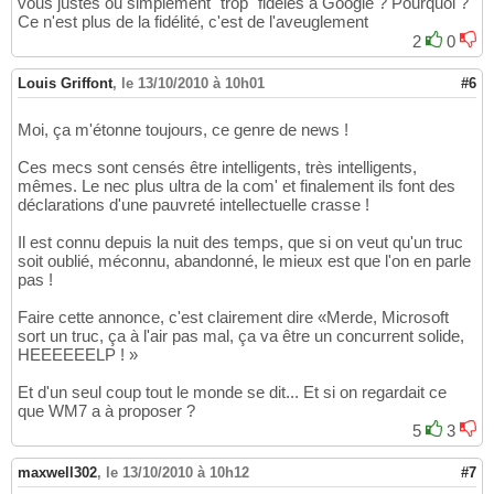
vous justes ou simplement "trop" fidèles à Google ? Pourquoi ?
Ce n'est plus de la fidélité, c'est de l'aveuglement
2
0
Louis Griffont
,
le 13/10/2010 à 10h01
#6
Moi, ça m'étonne toujours, ce genre de news !
Ces mecs sont censés être intelligents, très intelligents,
mêmes. Le nec plus ultra de la com' et finalement ils font des
déclarations d'une pauvreté intellectuelle crasse !
Il est connu depuis la nuit des temps, que si on veut qu'un truc
soit oublié, méconnu, abandonné, le mieux est que l'on en parle
pas !
Faire cette annonce, c'est clairement dire «Merde, Microsoft
sort un truc, ça à l'air pas mal, ça va être un concurrent solide,
HEEEEEELP ! »
Et d'un seul coup tout le monde se dit... Et si on regardait ce
que WM7 a à proposer ?
5
3
maxwell302
,
le 13/10/2010 à 10h12
#7