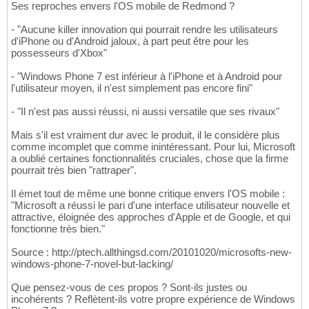
Ses reproches envers l'OS mobile de Redmond ?
- "Aucune killer innovation qui pourrait rendre les utilisateurs
d'iPhone ou d'Android jaloux, à part peut être pour les
possesseurs d'Xbox"
- "Windows Phone 7 est inférieur à l'iPhone et à Android pour
l'utilisateur moyen, il n'est simplement pas encore fini"
- "Il n'est pas aussi réussi, ni aussi versatile que ses rivaux"
Mais s'il est vraiment dur avec le produit, il le considère plus
comme incomplet que comme inintéressant. Pour lui, Microsoft
a oublié certaines fonctionnalités cruciales, chose que la firme
pourrait très bien "rattraper".
Il émet tout de même une bonne critique envers l'OS mobile :
"Microsoft a réussi le pari d'une interface utilisateur nouvelle et
attractive, éloignée des approches d'Apple et de Google, et qui
fonctionne très bien."
Source : http://ptech.allthingsd.com/20101020/microsofts-new-
windows-phone-7-novel-but-lacking/
Que pensez-vous de ces propos ? Sont-ils justes ou
incohérents ? Reflètent-ils votre propre expérience de Windows