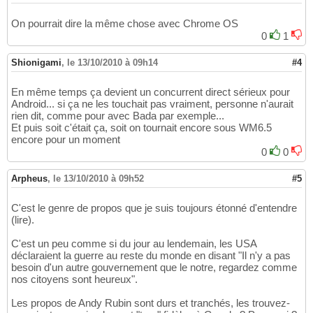
On pourrait dire la même chose avec Chrome OS
0
1
Shionigami
,
le 13/10/2010 à 09h14
#4
En même temps ça devient un concurrent direct sérieux pour
Android... si ça ne les touchait pas vraiment, personne n'aurait
rien dit, comme pour avec Bada par exemple...
Et puis soit c'était ça, soit on tournait encore sous WM6.5
encore pour un moment
0
0
Arpheus
,
le 13/10/2010 à 09h52
#5
C'est le genre de propos que je suis toujours étonné d'entendre
(lire).
C'est un peu comme si du jour au lendemain, les USA
déclaraient la guerre au reste du monde en disant "Il n'y a pas
besoin d'un autre gouvernement que le notre, regardez comme
nos citoyens sont heureux".
Les propos de Andy Rubin sont durs et tranchés, les trouvez-