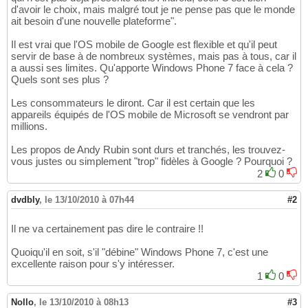
d'avoir le choix, mais malgré tout je ne pense pas que le monde
ait besoin d'une nouvelle plateforme".
Il est vrai que l'OS mobile de Google est flexible et qu'il peut
servir de base à de nombreux systèmes, mais pas à tous, car il
a aussi ses limites. Qu'apporte Windows Phone 7 face à cela ?
Quels sont ses plus ?
Les consommateurs le diront. Car il est certain que les
appareils équipés de l'OS mobile de Microsoft se vendront par
millions.
Les propos de Andy Rubin sont durs et tranchés, les trouvez-
vous justes ou simplement "trop" fidèles à Google ? Pourquoi ?
2
0
dvdbly
,
le 13/10/2010 à 07h44
#2
Il ne va certainement pas dire le contraire !!
Quoiqu'il en soit, s'il "débine" Windows Phone 7, c'est une
excellente raison pour s'y intéresser.
1
0
Nollo
,
le 13/10/2010 à 08h13
#3