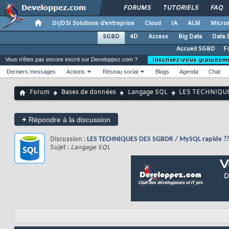
FORUMS
TUTORIELS
FAQ
DI/DSI Solutions d'entreprise
Cloud
IA
ALM
Micros
SGBD
4D
Access
Big Data
Data 
Accueil SGBD
F
Vous n'êtes pas encore inscrit sur Developpez.com ?
Inscrivez-vous gratuitem
Derniers messages
Actions
Réseau social
Blogs
Agenda
Chat
Forum
Bases de données
Langage SQL
LES TECHNIQUE
+
Répondre à la discussion
Discussion :
LES TECHNIQUES DES SGBDR / MySQL rapide ?
Sujet :
Langage SQL