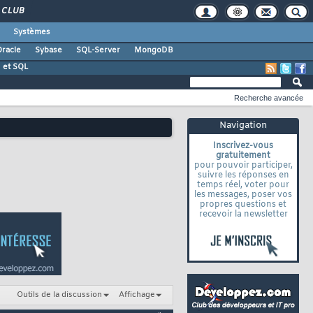
CLUB
Systèmes
racle
Sybase
SQL-Server
MongoDB
 et SQL
Recherche avancée
Navigation
Inscrivez-vous
gratuitement
pour pouvoir participer,
suivre les réponses en
temps réel, voter pour
les messages, poser vos
propres questions et
recevoir la newsletter
Outils de la discussion
Affichage