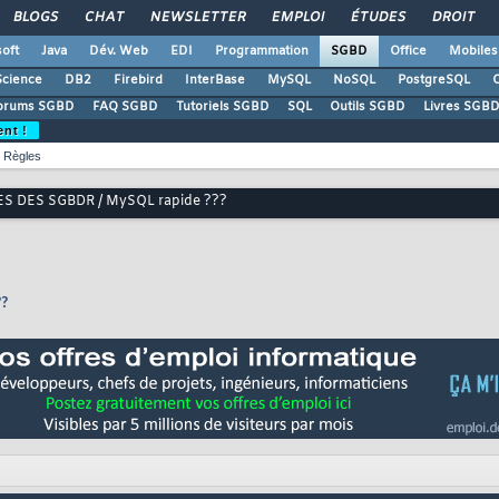
BLOGS
CHAT
NEWSLETTER
EMPLOI
ÉTUDES
DROIT
oft
Java
Dév. Web
EDI
Programmation
SGBD
Office
Mobiles
Science
DB2
Firebird
InterBase
MySQL
NoSQL
PostgreSQL
O
orums SGBD
FAQ SGBD
Tutoriels SGBD
SQL
Outils SGBD
Livres SGBD
ent !
Règles
S DES SGBDR / MySQL rapide ???
??