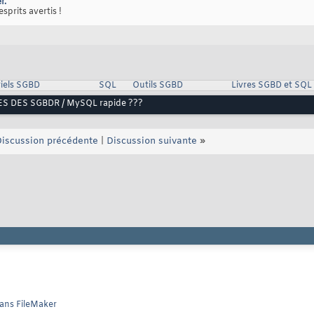
r.
sprits avertis !
iels SGBD
SQL
Outils SGBD
Livres SGBD et SQL
S DES SGBDR / MySQL rapide ???
iscussion précédente
|
Discussion suivante
»
dans FileMaker