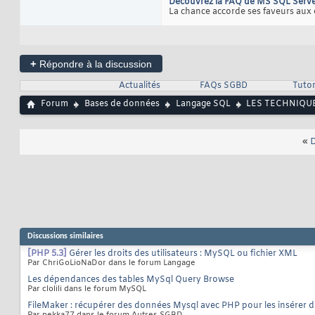
Découvrez la FAQ de MS SQL Serve
La chance accorde ses faveurs aux e
+
Répondre à la discussion
Actualités
FAQs SGBD
Tutor
Forum
Bases de données
Langage SQL
LES TECHNIQUE
«
D
Discussions similaires
[PHP 5.3]
Gérer les droits des utilisateurs : MySQL ou fichier XML
Par ChriGoLioNaDor dans le forum Langage
Les dépendances des tables MySql Query Browse
Par clolili dans le forum MySQL
FileMaker : récupérer des données Mysql avec PHP pour les insérer 