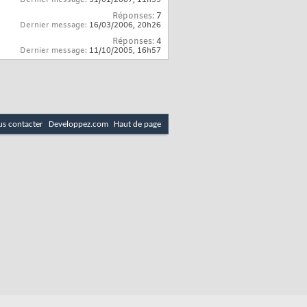
Dernier message:
31/01/2007,
11h59
Réponses:
7
Dernier message:
16/03/2006,
20h26
Réponses:
4
Dernier message:
11/10/2005,
16h57
s contacter
Developpez.com
Haut de page