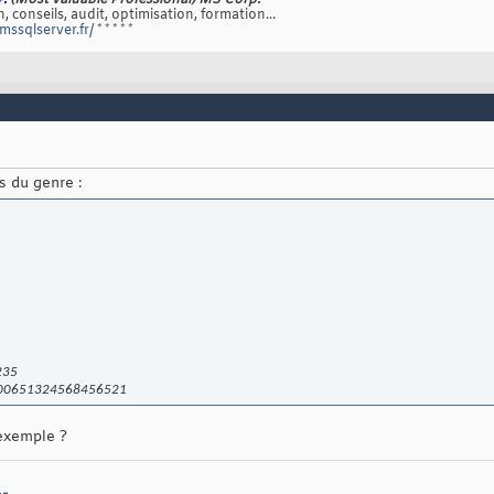
P.
(Most valuable Professional) MS Corp.
, conseils, audit, optimisation, formation...
/mssqlserver.fr/
* * * * *
s du genre :
235
300651324568456521
exemple ?