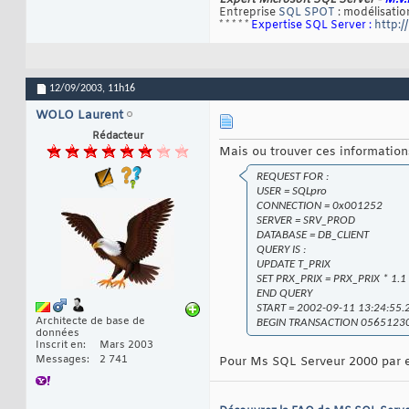
Expert Microsoft SQL Server -
M.V.
Entreprise
SQL SPOT
: modélisation
* * * * *
Expertise SQL Server :
http:/
12/09/2003,
11h16
WOLO Laurent
Rédacteur
Mais ou trouver ces information
REQUEST FOR :
USER = SQLpro
CONNECTION = 0x001252
SERVER = SRV_PROD
DATABASE = DB_CLIENT
QUERY IS :
UPDATE T_PRIX
SET PRX_PRIX = PRX_PRIX * 1.1
END QUERY
START = 2002-09-11 13:24:55.
Architecte de base de
BEGIN TRANSACTION 056512
données
Inscrit en
Mars 2003
Messages
2 741
Pour Ms SQL Serveur 2000 par 