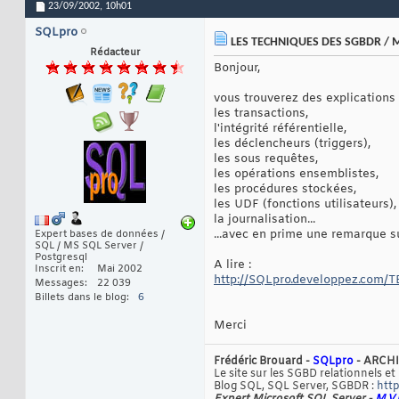
23/09/2002,
10h01
SQLpro
LES TECHNIQUES DES SGBDR / M
Rédacteur
Bonjour,
vous trouverez des explications 
les transactions,
l'intégrité référentielle,
les déclencheurs (triggers),
les sous requêtes,
les opérations ensemblistes,
les procédures stockées,
les UDF (fonctions utilisateurs),
la journalisation...
...avec en prime une remarque s
Expert bases de données /
SQL / MS SQL Server /
Postgresql
A lire :
Inscrit en
Mai 2002
http://SQLpro.developpez.com
Messages
22 039
Billets dans le blog
6
Merci
Frédéric Brouard -
SQLpro
- ARCHI
Le site sur les SGBD relationnels et
Blog SQL, SQL Server, SGBDR :
http