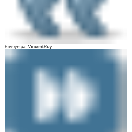
Envoyé par
VincentRoy