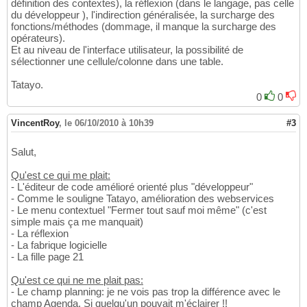
définition des contextes), la réflexion (dans le langage, pas celle
du développeur ), l'indirection généralisée, la surcharge des
fonctions/méthodes (dommage, il manque la surcharge des
opérateurs).
Et au niveau de l'interface utilisateur, la possibilité de
sélectionner une cellule/colonne dans une table.
Tatayo.
0
0
VincentRoy
,
le 06/10/2010 à 10h39
#3
Salut,
Qu'est ce qui me plait:
- L'éditeur de code amélioré orienté plus "développeur"
- Comme le souligne Tatayo, amélioration des webservices
- Le menu contextuel "Fermer tout sauf moi même" (c'est
simple mais ça me manquait)
- La réflexion
- La fabrique logicielle
- La fille page 21
Qu'est ce qui ne me plait pas:
- Le champ planning: je ne vois pas trop la différence avec le
champ Agenda. Si quelqu'un pouvait m'éclairer !!