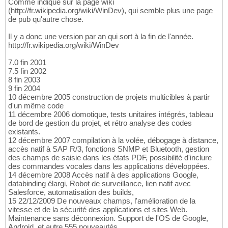
Comme indiqué sur la page wiki
(http://fr.wikipedia.org/wiki/WinDev), qui semble plus une page
de pub qu'autre chose.
Il y a donc une version par an qui sort à la fin de l'année.
http://fr.wikipedia.org/wiki/WinDev
7.0 fin 2001
7.5 fin 2002
8 fin 2003
9 fin 2004
10 décembre 2005 construction de projets multicibles à partir
d'un même code
11 décembre 2006 domotique, tests unitaires intégrés, tableau
de bord de gestion du projet, et rétro analyse des codes
existants.
12 décembre 2007 compilation à la volée, débogage à distance,
accès natif à SAP R/3, fonctions SNMP et Bluetooth, gestion
des champs de saisie dans les états PDF, possibilité d'inclure
des commandes vocales dans les applications développées.
14 décembre 2008 Accès natif à des applications Google,
databinding élargi, Robot de surveillance, lien natif avec
Salesforce, automatisation des builds,
15 22/12/2009 De nouveaux champs, l'amélioration de la
vitesse et de la sécurité des applications et sites Web.
Maintenance sans déconnexion. Support de l'OS de Google,
Android, et autre 555 nouveautés.