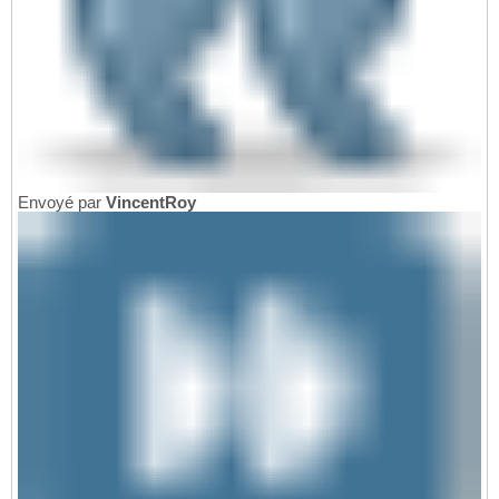
Envoyé par
VincentRoy