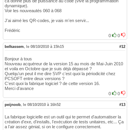
ca donne plus de puissance au code (vive la programmation
dynamique).
Voir les nouveautés 060 à 068
J'ai aimé les QR-codes, je vais m'en servir...
Frédéric
0
0
belkassem
,
le 08/10/2010 à 15h15
#12
Bonjour à tous
Nouveau acquéreur de la version 15 au mois de Mai-Juin 2010
et voila en Octobre que je suis déjà dépassé ?
Quelqu'un peut il me dire SVP c'est quoi la périodicité chez
PCSOFT entre deux versions ?
C'est quoi la fabrique logiciel ? de cette version 16.
Merci d'avance
0
0
peijnoob
,
le 08/10/2010 à 16h52
#13
La fabrique logicielle est un outil qui te permet d'automatiser la
création d'exe, d'installs, l'exécution de tests unitaires, etc... Ça
a l'air assez génial, si on le configure correctement.