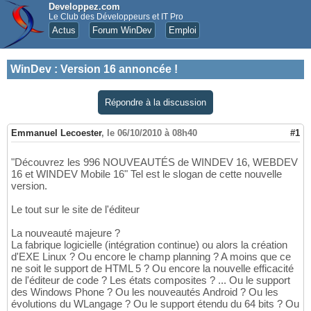
Developpez.com
Le Club des Développeurs et IT Pro
Actus
Forum WinDev
Emploi
WinDev
:
Version 16 annoncée !
Répondre à la discussion
Emmanuel Lecoester
,
le 06/10/2010 à 08h40
#1
"Découvrez les 996 NOUVEAUTÉS de WINDEV 16, WEBDEV
16 et WINDEV Mobile 16" Tel est le slogan de cette nouvelle
version.
Le tout sur le site de l'éditeur
La nouveauté majeure ?
La fabrique logicielle (intégration continue) ou alors la création
d'EXE Linux ? Ou encore le champ planning ? A moins que ce
ne soit le support de HTML 5 ? Ou encore la nouvelle efficacité
de l'éditeur de code ? Les états composites ? ... Ou le support
des Windows Phone ? Ou les nouveautés Android ? Ou les
évolutions du WLangage ? Ou le support étendu du 64 bits ? Ou