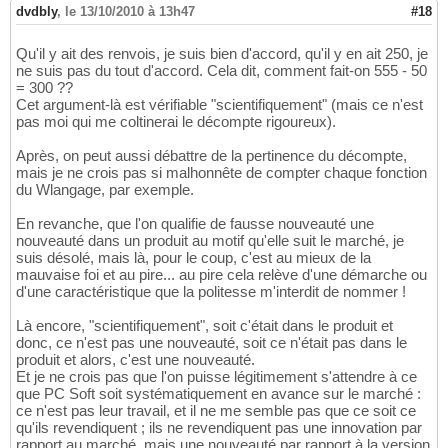
dvdbly
,
le 13/10/2010 à 13h47
#18
Qu'il y ait des renvois, je suis bien d'accord, qu'il y en ait 250, je
ne suis pas du tout d'accord. Cela dit, comment fait-on 555 - 50
= 300 ??
Cet argument-là est vérifiable "scientifiquement" (mais ce n'est
pas moi qui me coltinerai le décompte rigoureux).
Après, on peut aussi débattre de la pertinence du décompte,
mais je ne crois pas si malhonnête de compter chaque fonction
du Wlangage, par exemple.
En revanche, que l'on qualifie de fausse nouveauté une
nouveauté dans un produit au motif qu'elle suit le marché, je
suis désolé, mais là, pour le coup, c'est au mieux de la
mauvaise foi et au pire... au pire cela relève d'une démarche ou
d'une caractéristique que la politesse m'interdit de nommer !
Là encore, "scientifiquement", soit c'était dans le produit et
donc, ce n'est pas une nouveauté, soit ce n'était pas dans le
produit et alors, c'est une nouveauté.
Et je ne crois pas que l'on puisse légitimement s'attendre à ce
que PC Soft soit systématiquement en avance sur le marché :
ce n'est pas leur travail, et il ne me semble pas que ce soit ce
qu'ils revendiquent ; ils ne revendiquent pas une innovation par
rapport au marché, mais une nouveauté par rapport à la version