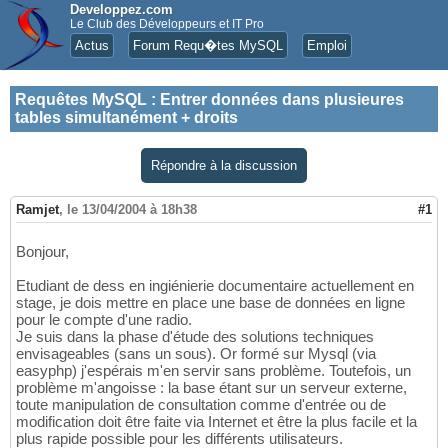
Developpez.com
Le Club des Développeurs et IT Pro
Actus
Forum Requ�tes MySQL
Emploi
Requêtes MySQL
:
Entrer données dans plusieures
tables simultanément + droits
Répondre à la discussion
Ramjet
,
le 13/04/2004 à 18h38
#1
Bonjour,
Etudiant de dess en ingiénierie documentaire actuellement en
stage, je dois mettre en place une base de données en ligne
pour le compte d'une radio.
Je suis dans la phase d'étude des solutions techniques
envisageables (sans un sous). Or formé sur Mysql (via
easyphp) j'espérais m'en servir sans problème. Toutefois, un
problème m'angoisse : la base étant sur un serveur externe,
toute manipulation de consultation comme d'entrée ou de
modification doit être faite via Internet et être la plus facile et la
plus rapide possible pour les différents utilisateurs.