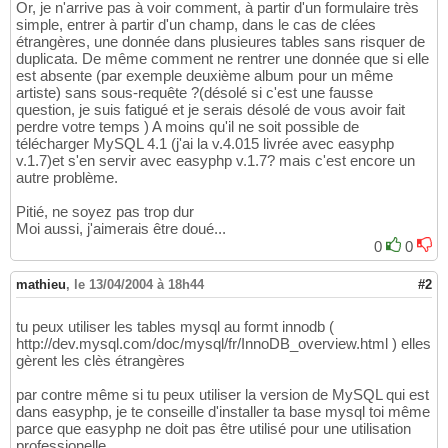
Or, je n'arrive pas à voir comment, à partir d'un formulaire très
simple, entrer à partir d'un champ, dans le cas de clées
étrangères, une donnée dans plusieures tables sans risquer de
duplicata. De même comment ne rentrer une donnée que si elle
est absente (par exemple deuxième album pour un même
artiste) sans sous-requête ?(désolé si c'est une fausse
question, je suis fatigué et je serais désolé de vous avoir fait
perdre votre temps ) A moins qu'il ne soit possible de
télécharger MySQL 4.1 (j'ai la v.4.015 livrée avec easyphp
v.1.7)et s'en servir avec easyphp v.1.7? mais c'est encore un
autre problème.
Pitié, ne soyez pas trop dur
Moi aussi, j'aimerais être doué...
0
0
mathieu
,
le 13/04/2004 à 18h44
#2
tu peux utiliser les tables mysql au formt innodb (
http://dev.mysql.com/doc/mysql/fr/InnoDB_overview.html ) elles
gèrent les clès étrangères
par contre même si tu peux utiliser la version de MySQL qui est
dans easyphp, je te conseille d'installer ta base mysql toi même
parce que easyphp ne doit pas être utilisé pour une utilisation
professionelle