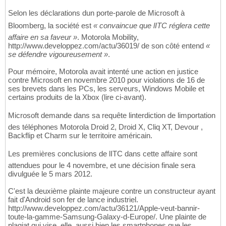
Selon les déclarations dun porte-parole de Microsoft à
Bloomberg, la société est
« convaincue que lITC réglera cette
affaire en sa faveur »
. Motorola Mobility,
http://www.developpez.com/actu/36019/ de son côté entend
«
se défendre vigoureusement »
.
Pour mémoire, Motorola avait intenté une action en justice
contre Microsoft en novembre 2010 pour violations de 16 de
ses brevets dans les PCs, les serveurs, Windows Mobile et
certains produits de la Xbox (lire ci-avant).
Microsoft demande dans sa requête linterdiction de limportation
des téléphones Motorola Droid 2, Droid X, Cliq XT, Devour ,
Backflip et Charm sur le territoire américain.
Les premières conclusions de lITC dans cette affaire sont
attendues pour le 4 novembre, et une décision finale sera
divulguée le 5 mars 2012.
C'est la deuxième plainte majeure contre un constructeur ayant
fait d'Android son fer de lance industriel.
http://www.developpez.com/actu/36121/Apple-veut-bannir-
toute-la-gamme-Samsung-Galaxy-d-Europe/. Une plainte de
plagiat qui vise, elle, aussi bien les smartphones que les