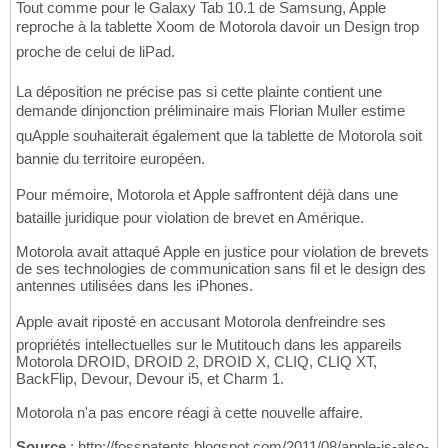
Tout comme pour le Galaxy Tab 10.1 de Samsung, Apple
reproche à la tablette Xoom de Motorola davoir un Design trop
proche de celui de liPad.
La déposition ne précise pas si cette plainte contient une
demande dinjonction préliminaire mais Florian Muller estime
quApple souhaiterait également que la tablette de Motorola soit
bannie du territoire européen.
Pour mémoire, Motorola et Apple saffrontent déjà dans une
bataille juridique pour violation de brevet en Amérique.
Motorola avait attaqué Apple en justice pour violation de brevets
de ses technologies de communication sans fil et le design des
antennes utilisées dans les iPhones.
Apple avait riposté en accusant Motorola denfreindre ses
propriétés intellectuelles sur le Mutitouch dans les appareils
Motorola DROID, DROID 2, DROID X, CLIQ, CLIQ XT,
BackFlip, Devour, Devour i5, et Charm 1.
Motorola n'a pas encore réagi à cette nouvelle affaire.
Source
: http://fosspatents.blogspot.com/2011/08/apple-is-also-