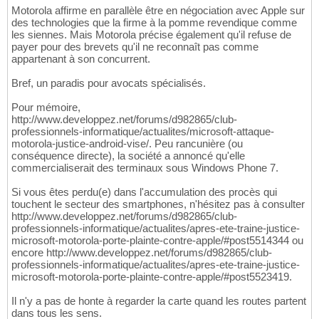
Motorola affirme en parallèle être en négociation avec Apple sur
des technologies que la firme à la pomme revendique comme
les siennes. Mais Motorola précise également qu'il refuse de
payer pour des brevets qu'il ne reconnaît pas comme
appartenant à son concurrent.
Bref, un paradis pour avocats spécialisés.
Pour mémoire,
http://www.developpez.net/forums/d982865/club-
professionnels-informatique/actualites/microsoft-attaque-
motorola-justice-android-vise/. Peu rancunière (ou
conséquence directe), la société a annoncé qu'elle
commercialiserait des terminaux sous Windows Phone 7.
Si vous êtes perdu(e) dans l'accumulation des procès qui
touchent le secteur des smartphones, n'hésitez pas à consulter
http://www.developpez.net/forums/d982865/club-
professionnels-informatique/actualites/apres-ete-traine-justice-
microsoft-motorola-porte-plainte-contre-apple/#post5514344 ou
encore http://www.developpez.net/forums/d982865/club-
professionnels-informatique/actualites/apres-ete-traine-justice-
microsoft-motorola-porte-plainte-contre-apple/#post5523419.
Il n'y a pas de honte à regarder la carte quand les routes partent
dans tous les sens.