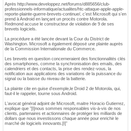
Après http://www.developpez.net/forums/d885656/club-
professionnels-informatique/actualites/htc-attaque-apple-apple-
reporte-plainte-guerre-brevets-continue/, c'est Microsoft qui s'en
prend à Android en lançant un procès contre Motorola.
Redmond accuse le constructeur de violation de 9 de ses
brevets logiciels.
La procédure a été lancée devant la Cour du District de
Washington. Microsoft a également déposé une plainte auprès
de la Commission Internationale du Commerce.
Les brevets en question concerneraient des fonctionnalités clés
des smartphones, comme la synchronisation des emails, des
calendriers et des contacts, la prise des rendez-vous, la
notification aux applications des variations de la puissance du
signal ou la baisse du niveau de la batterie.
La plainte cite en guise d'exemple,le Droid 2 de Motorola, qui,
faut-il le rappeler, tourne sous Android.
L'avocat général adjoint de Microsoft, maitre Horacio Gutierrez,
explique que "[I]nous sommes responsables vis-à-vis de nos
clients, partenaires et actionnaires de protéger les milliards de
dollars que nous investissons chaque année pour enrichir le
marché de logiciels innovants.[I]"