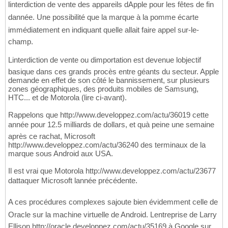
linterdiction de vente des appareils dApple pour les fêtes de fin
dannée. Une possibilité que la marque à la pomme écarte
immédiatement en indiquant quelle allait faire appel sur-le-
champ.
Linterdiction de vente ou dimportation est devenue lobjectif
basique dans ces grands procès entre géants du secteur. Apple
demande en effet de son côté le bannissement, sur plusieurs
zones géographiques, des produits mobiles de Samsung,
HTC... et de Motorola (lire ci-avant).
Rappelons que http://www.developpez.com/actu/36019 cette
année pour 12.5 milliards de dollars, et quà peine une semaine
après ce rachat, Microsoft
http://www.developpez.com/actu/36240 des terminaux de la
marque sous Android aux USA.
Il est vrai que Motorola http://www.developpez.com/actu/23677
dattaquer Microsoft lannée précédente.
A ces procédures complexes sajoute bien évidemment celle de
Oracle sur la machine virtuelle de Android. Lentreprise de Larry
Ellison http://oracle.developpez.com/actu/35169 à Google sur