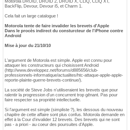
Motorola DROID, DROID 2, DROID X, CLIQ, CLIQ XT,
BackFlip, Devour, Devour i5, et Charm 1.
Cela fait un large catalogue !
Motorola tente de faire invalider les brevets d'Apple
Dans le procès indirect du consturcteur de l'iPhone contre
Android
Mise à jour du 21/10/10
L'argument de Motorola est simple. Apple est connu pour
attaquer les constructeurs qui choisissent Android
(http://www.developpez.net/forums/d885656/club-
professionnels-informatique/actualites/htc-attaque-apple-apple-
reporte-plainte-guerre-brevets-continue/).
La société de Steve Jobs n'utiliseraient les brevets que pour
ralentir la progression d'un concurrent trop gênant. Pas pour
faire respecter sa propriété intellectuelle.
Si l'argument est simple (simpliste ?), les dessous du nouveau
chapitre de cette affaire sont plus confus. Motorola demande en
effet à la Cour d'invalider 12 brevets. Des brevets qui ne sont
pas - a priori - au coeur des poursuites d'Apple.