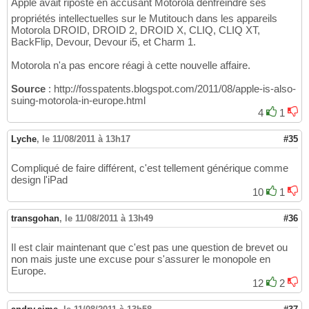
Apple avait riposté en accusant Motorola denfreindre ses
propriétés intellectuelles sur le Mutitouch dans les appareils
Motorola DROID, DROID 2, DROID X, CLIQ, CLIQ XT,
BackFlip, Devour, Devour i5, et Charm 1.
Motorola n'a pas encore réagi à cette nouvelle affaire.
Source
: http://fosspatents.blogspot.com/2011/08/apple-is-also-
suing-motorola-in-europe.html
4
1
Lyche
,
le 11/08/2011 à 13h17
#35
Compliqué de faire différent, c'est tellement générique comme
design l'iPad
10
1
transgohan
,
le 11/08/2011 à 13h49
#36
Il est clair maintenant que c'est pas une question de brevet ou
non mais juste une excuse pour s'assurer le monopole en
Europe.
12
2