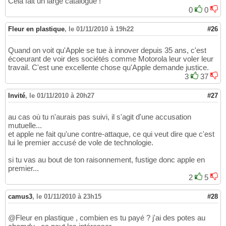
Cela fait un large catalogue !
0
0
Fleur en plastique
,
le 01/11/2010 à 19h22
#26
Quand on voit qu'Apple se tue à innover depuis 35 ans, c'est
écoeurant de voir des sociétés comme Motorola leur voler leur
travail. C'est une excellente chose qu'Apple demande justice.
3
37
Invité
,
le 01/11/2010 à 20h27
#27
au cas où tu n'aurais pas suivi, il s'agit d'une accusation
mutuelle...
et apple ne fait qu'une contre-attaque, ce qui veut dire que c'est
lui le premier accusé de vole de technologie.
si tu vas au bout de ton raisonnement, fustige donc apple en
premier...
2
5
camus3
,
le 01/11/2010 à 23h15
#28
@Fleur en plastique , combien es tu payé ? j'ai des potes au