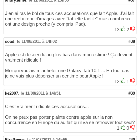
andry.aime
,
le 11/08/2011 à 13h58
#37
J'en ai ras le bol de tous ces accusations que fait Apple. J'ai fait
une recherche d'images avec "tablette tactile" mais nombreux
ont une design proche (y compris iPad).
13
2
soad
,
le 11/08/2011 à 14h02
#38
Apple est descendu au plus bas dans mon estime ! Ça devient
vraiment ridicule !
Moi qui voulais m'acheter une Galaxy Tab 10.1 ... En tout cas,
je ne vais plus dépenser un centime pour Apple !
12
1
ke2007
,
le 11/08/2011 à 14h51
#39
C'est vraiment ridicule ces accusations...
On ne peux pas porter plainte contre apple sur la non
concurrence en Europe dû au fait qu'il va se retrouver tout seul?
1
0
FirePrawn
,
le 11/08/2011 à 14h55
#40