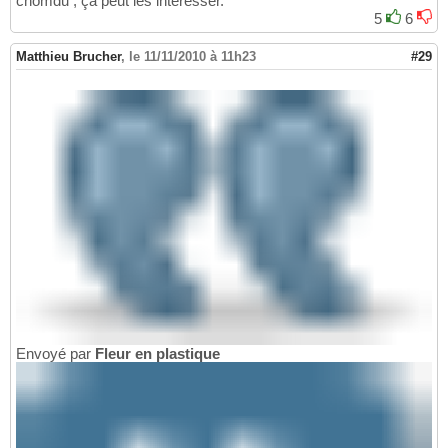
chomdu , ça peut les intéresser.
5
6
Matthieu Brucher
,
le 11/11/2010 à 11h23
#29
Envoyé par
Fleur en plastique