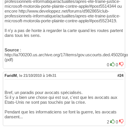
professionnels-informatique/actualites/apres-ete-traine-justice-
microsoft-motorola-porte-plainte-contre-apple/#post5514344 ou
encore http://www.developpez.net/forums/d982865/club-
professionnels-informatique/actualites/apres-ete-traine-justice-
microsoft-motorola-porte-plainte-contre-apple/#post5523419.
Il n'y a pas de honte à regarder la carte quand les routes partent
dans tous les sens.
Source
:
http://ia700200.us.archive.org/17/items/gov.uscourts.ded.45020/g
(pdf)
0
0
FaridM
,
le 21/10/2010 à 14h31
#24
Bref, un paradis pour avocats spécialisés.
Si il y a bien une chose qui est sur, c'est que les avocats aux
Etats-Unis ne sont pas touchés par la crise.
Pendant que les informaticiens se font la guerre, les avocats
dansent...
2
0