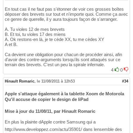
En tout cas il ne faut pas s'étonner de voir ces grosses boîtes
déposer des brevets sur tout et n'importe quoi. Comme ça avec
ce genre de querelle, il y aura toujours façon de s'arranger.
A. Tu violes 12 de mes brevets
B. Et toi, tu violes 17 des miens
A. Ok restons-en là, je te cède XX, tu me cèdes XY
A et B.
Ca devient une obligation pour chacun de procéder ainsi, afin
d'avoir des contre-arguments lorsqu'ils sont attaqués sur ce
terrain des brevets. C'est un peu la spirale infernale.
4
0
Hinault Romaric
,
le 11/08/2011 à 12h53
#34
Apple s'attaque également à la tablette Xoom de Motorola
Qu'il accuse de copier le design de liPad
Mise à jour du 11/08/11, par Hinault Romaric
En plus la plainte dApple contre Samsung qui a
http://www.developpez.com/actu/35901/ dans lensemble des