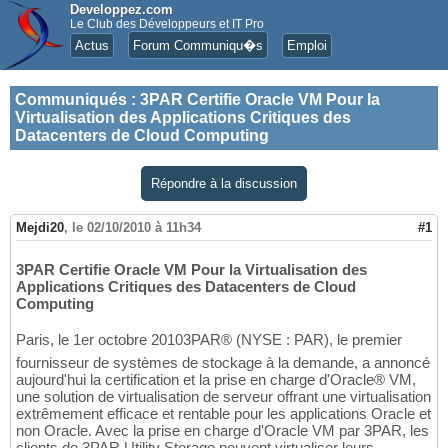
Developpez.com
Le Club des Développeurs et IT Pro
Actus
Forum Communiqu�s
Emploi
Communiqués
:
3PAR Certifie Oracle VM Pour la
Virtualisation des Applications Critiques des
Datacenters de Cloud Computing
Répondre à la discussion
Mejdi20
,
le 02/10/2010 à 11h34
#1
3PAR Certifie Oracle VM Pour la Virtualisation des
Applications Critiques des Datacenters de Cloud
Computing
Paris, le 1er octobre 20103PAR® (NYSE : PAR), le premier
fournisseur de systèmes de stockage à la demande, a annoncé
aujourd'hui la certification et la prise en charge d'Oracle® VM,
une solution de virtualisation de serveur offrant une virtualisation
extrêmement efficace et rentable pour les applications Oracle et
non Oracle. Avec la prise en charge d'Oracle VM par 3PAR, les
clients de 3PAR Utility Storage peuvent virtualiser leurs