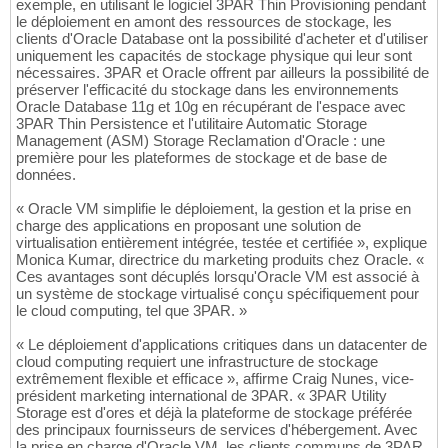
exemple, en utilisant le logiciel 3PAR Thin Provisioning pendant
le déploiement en amont des ressources de stockage, les
clients d'Oracle Database ont la possibilité d'acheter et d'utiliser
uniquement les capacités de stockage physique qui leur sont
nécessaires. 3PAR et Oracle offrent par ailleurs la possibilité de
préserver l'efficacité du stockage dans les environnements
Oracle Database 11g et 10g en récupérant de l'espace avec
3PAR Thin Persistence et l'utilitaire Automatic Storage
Management (ASM) Storage Reclamation d'Oracle : une
première pour les plateformes de stockage et de base de
données.
« Oracle VM simplifie le déploiement, la gestion et la prise en
charge des applications en proposant une solution de
virtualisation entièrement intégrée, testée et certifiée », explique
Monica Kumar, directrice du marketing produits chez Oracle. «
Ces avantages sont décuplés lorsqu'Oracle VM est associé à
un système de stockage virtualisé conçu spécifiquement pour
le cloud computing, tel que 3PAR. »
« Le déploiement d'applications critiques dans un datacenter de
cloud computing requiert une infrastructure de stockage
extrêmement flexible et efficace », affirme Craig Nunes, vice-
président marketing international de 3PAR. « 3PAR Utility
Storage est d'ores et déjà la plateforme de stockage préférée
des principaux fournisseurs de services d'hébergement. Avec
la prise en charge d'Oracle VM, les clients communs de 3PAR