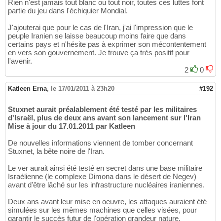
Rien n'est jamais tout blanc ou tout noir, toutes ces luttes font
partie du jeu dans l'échiquier Mondial.
J'ajouterai que pour le cas de l'Iran, j'ai l'impression que le
peuple Iranien se laisse beaucoup moins faire que dans
certains pays et n'hésite pas à exprimer son mécontentement
en vers son gouvernement. Je trouve ça très positif pour
l'avenir.
2
0
Katleen Erna
,
le 17/01/2011 à 23h20
#192
Stuxnet aurait préalablement été testé par les militaires
d'Israël, plus de deux ans avant son lancement sur l'Iran
Mise à jour du 17.01.2011 par Katleen
De nouvelles informations viennent de tomber concernant
Stuxnet, la bête noire de l'Iran.
Le ver aurait ainsi été testé en secret dans une base militaire
Israélienne (le complexe Dimona dans le désert de Negev)
avant d'être lâché sur les infrastructure nucléaires iraniennes.
Deux ans avant leur mise en oeuvre, les attaques auraient été
simulées sur les mêmes machines que celles visées, pour
garantir le succès futur de l'opération grandeur nature.