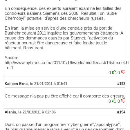
En conséquence, des experts auraient examiné les failles des
contrôleurs iraniens Siemens dès 2008. Résultat : un "autre
Chernobyl" potentiel, d'après des chercheurs russes.
En Iran, la mise en service d'une centrale près du port de
Bushehr courant 2011 inquiète les gouvernements étrangers. A
cause des dommages causés par Stuxnet, l'activation du
réacteur pourrait être dangereuse et faire fondre tout le
bâtiment. Rassurant...
Source :
http://www.nytimes.com/2011/01/16/world/middleeast/16stuxnet.h
_r=1
0
0
Katleen Erna
,
le 21/01/2011 à 01h41
#193
Ce message n'a pas pu être affiché car il comporte des erreurs.
0
0
Alanis
,
le 21/01/2011 à 02h06
#194
Donc on passe d'un programme "cyber guerre","apocalypse",
"la plus grande menace jamais vécu" a un dév de roumain dont