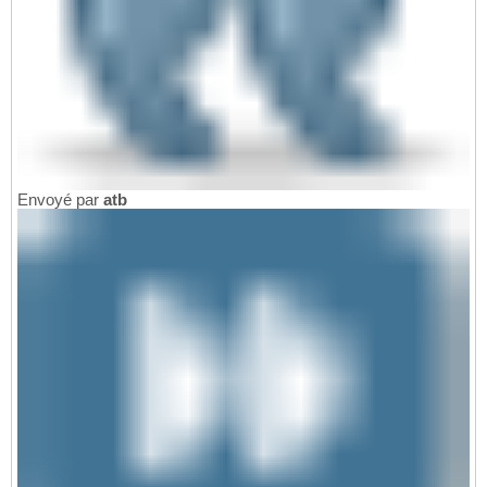
Envoyé par
atb