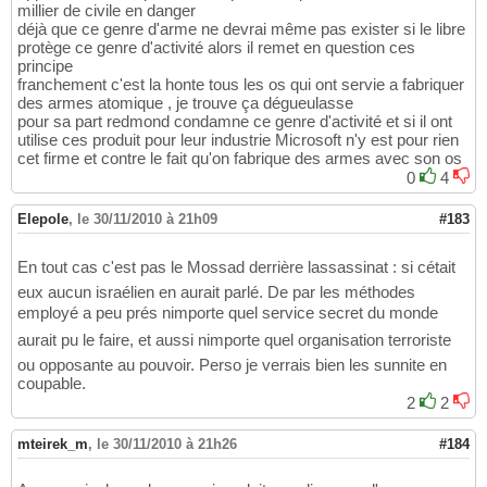
millier de civile en danger
déjà que ce genre d'arme ne devrai même pas exister si le libre
protège ce genre d'activité alors il remet en question ces
principe
franchement c'est la honte tous les os qui ont servie a fabriquer
des armes atomique , je trouve ça dégueulasse
pour sa part redmond condamne ce genre d'activité et si il ont
utilise ces produit pour leur industrie Microsoft n'y est pour rien
cet firme et contre le fait qu'on fabrique des armes avec son os
0
4
Elepole
,
le 30/11/2010 à 21h09
#183
En tout cas c'est pas le Mossad derrière lassassinat : si cétait
eux aucun israélien en aurait parlé. De par les méthodes
employé a peu prés nimporte quel service secret du monde
aurait pu le faire, et aussi nimporte quel organisation terroriste
ou opposante au pouvoir. Perso je verrais bien les sunnite en
coupable.
2
2
mteirek_m
,
le 30/11/2010 à 21h26
#184