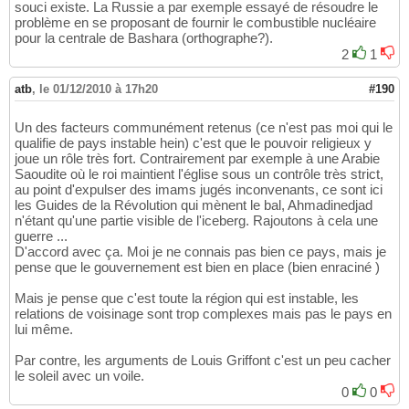
souci existe. La Russie a par exemple essayé de résoudre le
problème en se proposant de fournir le combustible nucléaire
pour la centrale de Bashara (orthographe?).
2
1
atb
,
le 01/12/2010 à 17h20
#190
Un des facteurs communément retenus (ce n'est pas moi qui le
qualifie de pays instable hein) c'est que le pouvoir religieux y
joue un rôle très fort. Contrairement par exemple à une Arabie
Saoudite où le roi maintient l'église sous un contrôle très strict,
au point d'expulser des imams jugés inconvenants, ce sont ici
les Guides de la Révolution qui mènent le bal, Ahmadinedjad
n'étant qu'une partie visible de l'iceberg. Rajoutons à cela une
guerre ...
D'accord avec ça. Moi je ne connais pas bien ce pays, mais je
pense que le gouvernement est bien en place (bien enraciné )
Mais je pense que c'est toute la région qui est instable, les
relations de voisinage sont trop complexes mais pas le pays en
lui même.
Par contre, les arguments de Louis Griffont c'est un peu cacher
le soleil avec un voile.
0
0