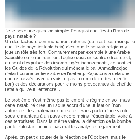
Je te pose une question simple: Pourquoi qualifies-tu l'Iran de
pays instable ?
Un des facteurs communément retenus (ce n'est pas
moi
qui le
qualifie de pays instable hein) c'est que le pouvoir religieux y
joue un rôle très fort. Contrairement par exemple à une Arabie
Saoudite où le roi maintient l'église sous un contrôle très strict,
au point d'expulser des imams jugés inconvenants, ce sont ici
les Guides de la Révolution qui mènent le bal, Ahmadinedjad
n'étant qu'une partie visible de l'iceberg. Rajoutons à cela une
guerre passée avec un voisin (pas commode certes m'enfin
bon) et des déclarations pour le moins provocantes du chef de
l'état à qui veut l'entendre...
Le problème n'est même pas tellement le régime en soi, mais
cette instabilité crée un risque accru d'une utilisation "non
autorisée" des matériaux nucléaires. Sans parler d'une vente
sous le manteau à un pays encore moins fréquentable, voire à
des terroristes. Dans la même veine, la détention de la bombe
par le Pakistan inquiète pas mal les analystes également.
Après, on peut discuter de la réaction de l'Occident, mais le