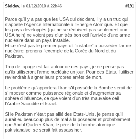
Sieldev
,
le 01/12/2010 à 22h46
#191
Parce qu'il y a pas que les USA qui décident, il y a un truc qui
s'appelle l'Agence Internationale à l'Énergie Atomique. Et que
les pays développés (qui ne se réduisent pas seulement aux
USA hein) ne voient pas d'un très bon oeil l'arrivée d'une arme
nucléaire dans un pays instable.
Et ce n'est pas le premier pays dit "instable" à posséder l'arme
nucléaire: prenons l'exemple de la Corée du Nord et du
Pakistan.
Trop de tapage est fait autour de ces pays, je ne pense pas
qu'ils utiliseront l'arme nucléaire un jour. Pour ces Etats, l'utiliser
reviendrait à signer leurs propres arrêts de mort.
Le problème qu'apportera l'Iran s'il posséde la Bombe serait de
s'imposer comme puissance régionale et d'augmenter sa
sphére d'influence, ce que voient d'un très mauvaise oeil
l'Arabie Saoudite et Israel.
Si le Pakistan n'était pas allié des Etats-Unis, je pense qu'il
aurait eu beaucoup plus de mal à la posséder et probablement
que Abdul Qadeer Khan, le père de la bombe atomique
pakistanaise, se serait fait assassiner.