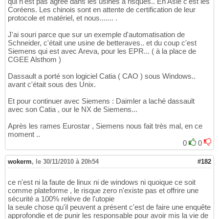
qui n'est pas agréé dans les usines à risques.. En Asie c'est les
Coréens. Les chinois sont en attente de certification de leur
protocole et matériel, et nous....... .
J'ai souri parce que sur un exemple d'automatisation de
Schneider, c'était une usine de betteraves.. et du coup c'est
Siemens qui est avec Areva, pour les EPR... ( à la place de
CGEE Alsthom )
Dassault a porté son logiciel Catia ( CAO ) sous Windows..
avant c'était sous des Unix.
Et pour continuer avec Siemens : Daimler a laché dassault
avec son Catia , our le NX de Siemens...
Après les rames Eurostar , Siemens nous fait très mal, en ce
moment ..
0
0
wokerm
,
le 30/11/2010 à 20h54
#182
ce n'est ni la faute de linux ni de windows ni quoique ce soit
comme plateforme , le risque zero n'existe pas et offrire une
sécurité a 100% relève de l'utopie
la seule chose qu'il peuvent a présent c'est de faire une enquête
approfondie et de punir les responsable pour avoir mis la vie de