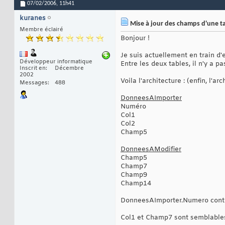
07/02/2006,
11h41
kuranes
Mise à jour des champs d'une tab
Membre éclairé
Bonjour !
Je suis actuellement en train d'
Développeur informatique
Entre les deux tables, il n'y a
Inscrit en
Décembre
2002
Voila l'architecture : (enfin, l'a
Messages
488
DonneesAImporter
Numéro
Col1
Col2
Champ5
DonneesAModifier
Champ5
Champ7
Champ9
Champ14
DonneesAImporter.Numero conti
Col1 et Champ7 sont semblables