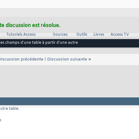
te discussion est résolue.
Tutoriels Access
Sources
Outils
Livres
Access TV
des champs d'une table à partir d'une autre
iscussion précédente
|
Discussion suivante
»
utre table.
e