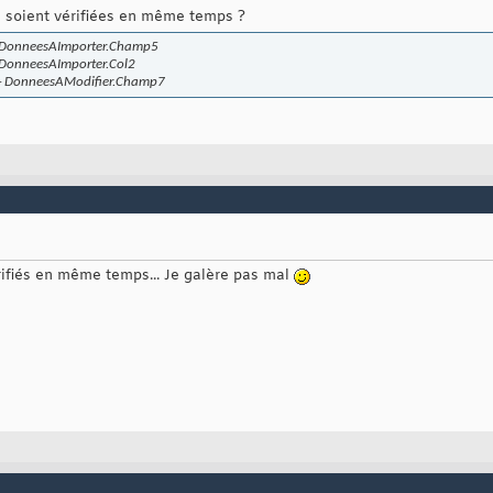
ns soient vérifiées en même temps ?
 DonneesAImporter.Champ5
DonneesAImporter.Col2
' + DonneesAModifier.Champ7
vérifiés en même temps... Je galère pas mal