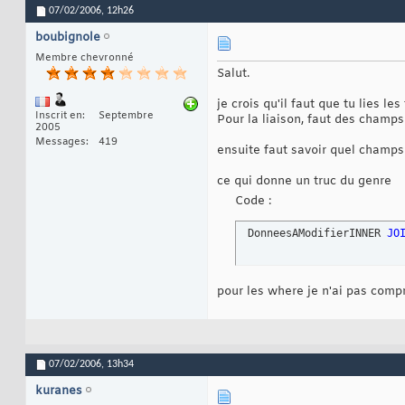
07/02/2006,
12h26
boubignole
Membre chevronné
Salut.
je crois qu'il faut que tu lies l
Inscrit en
Septembre
Pour la liaison, faut des champ
2005
Messages
419
ensuite faut savoir quel champs
ce qui donne un truc du genre
Code :
 DonneesAModifierINNER 
JO
pour les where je n'ai pas compr
07/02/2006,
13h34
kuranes