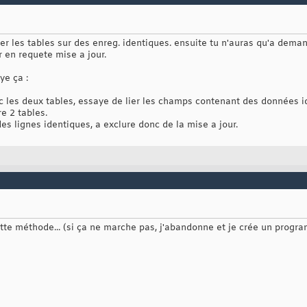
a lier les tables sur des enreg. identiques. ensuite tu n'auras qu'a de
 en requete mise a jour.
ye ça :
c les deux tables, essaye de lier les champs contenant des données i
re 2 tables.
des lignes identiques, a exclure donc de la mise a jour.
 cette méthode... (si ça ne marche pas, j'abandonne et je crée un progr