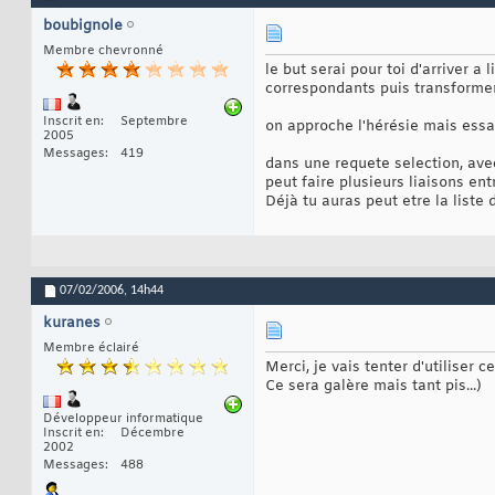
boubignole
Membre chevronné
le but serai pour toi d'arriver 
correspondants puis transformer
Inscrit en
Septembre
on approche l'hérésie mais essa
2005
Messages
419
dans une requete selection, ave
peut faire plusieurs liaisons ent
Déjà tu auras peut etre la liste 
07/02/2006,
14h44
kuranes
Membre éclairé
Merci, je vais tenter d'utiliser
Ce sera galère mais tant pis...)
Développeur informatique
Inscrit en
Décembre
2002
Messages
488