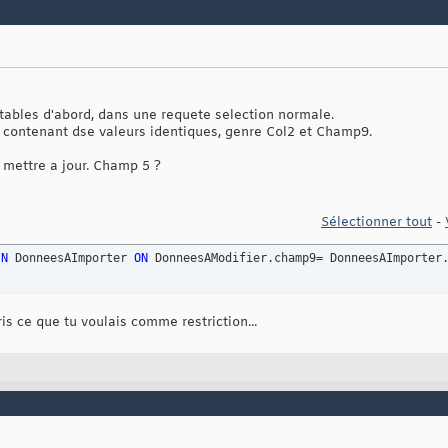
es tables d'abord, dans une requete selection normale.
s contenant dse valeurs identiques, genre Col2 et Champ9.
 mettre a jour. Champ 5 ?
Sélectionner tout
-
IN
 DonneesAImporter 
ON
 DonneesAModifier.champ9= DonneesAImporter
is ce que tu voulais comme restriction...