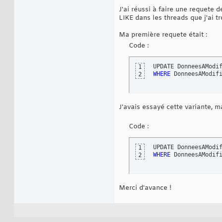
J'ai réussi à faire une requete d
LIKE dans les threads que j'ai tro
Ma première requete était :
Code :
UPDATE DonneesAModi
1
WHERE
 DonneesAModif
2
J'avais essayé cette variante, m
Code :
UPDATE DonneesAModi
1
WHERE
 DonneesAModif
2
Merci d'avance !