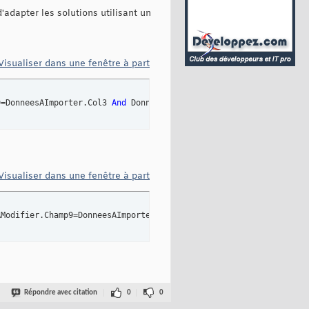
d'adapter les solutions utilisant un
Visualiser dans une fenêtre à part
9=DonneesAImporter.Col3 
And
 DonneesAModifier.Champ14=DonneesAImp
Visualiser dans une fenêtre à part
AModifier.Champ9=DonneesAImporter.Col3 
And
 DonneesAModifier.Cham
Répondre avec citation
0
0