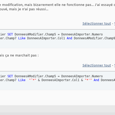
e modification, mais bizarrement elle ne fonctionne pas... J'ai essayé 
uvé, mais je n'ai pas réussi...
Sélectionner tout
-
fier 
SET
ier.Champ7 
Like
 DonneesAImporter.Col1 
And
 DonneesAModifier.Champ
ais ça ne marchait pas :
Sélectionner tout
-
fier 
SET
ier.Champ7 
Like
"’*"
 & DonneesAImporter.Col1 & 
"*'"
And
 Donnees