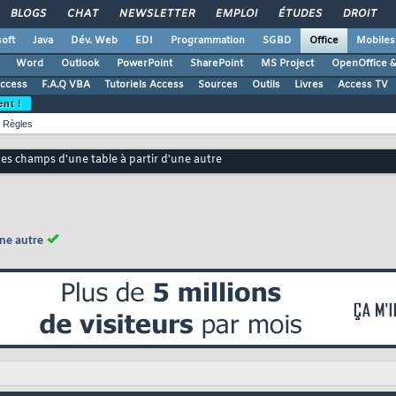
BLOGS
CHAT
NEWSLETTER
EMPLOI
ÉTUDES
DROIT
oft
Java
Dév. Web
EDI
Programmation
SGBD
Office
Mobiles
Word
Outlook
PowerPoint
SharePoint
MS Project
OpenOffice &
Access
F.A.Q VBA
Tutoriels Access
Sources
Outils
Livres
Access TV
ent !
Règles
des champs d'une table à partir d'une autre
une autre