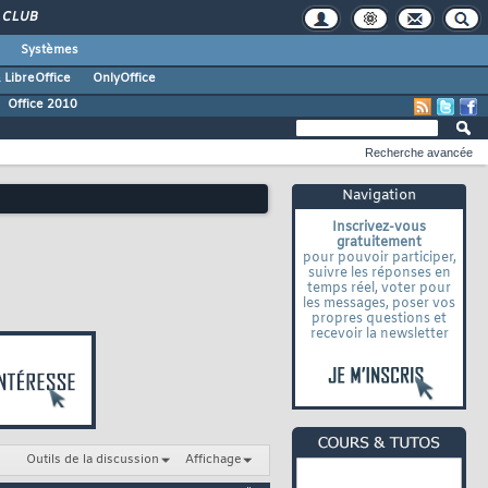
CLUB
Systèmes
 LibreOffice
OnlyOffice
Office 2010
Recherche avancée
Navigation
Inscrivez-vous
gratuitement
pour pouvoir participer,
suivre les réponses en
temps réel, voter pour
les messages, poser vos
propres questions et
recevoir la newsletter
Outils de la discussion
Affichage