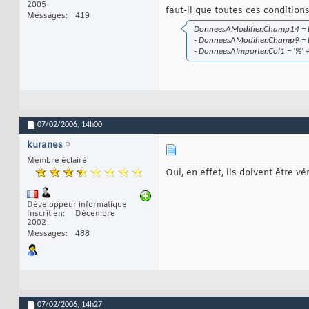
2005
faut-il que toutes ces conditio
Messages
419
DonneesAModifier.Champ14 =
- DonneesAModifier.Champ9 = 
- DonneesAImporter.Col1 = '%
07/02/2006,
14h00
kuranes
Membre éclairé
Oui, en effet, ils doivent être 
Développeur informatique
Inscrit en
Décembre
2002
Messages
488
07/02/2006,
14h27