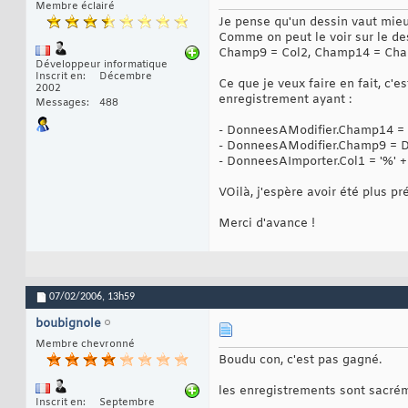
Membre éclairé
Je pense qu'un dessin vaut mieu
Comme on peut le voir sur le des
Champ9 = Col2, Champ14 = Champ
Développeur informatique
Inscrit en
Décembre
Ce que je veux faire en fait, 
2002
enregistrement ayant :
Messages
488
- DonneesAModifier.Champ14 =
- DonneesAModifier.Champ9 = 
- DonneesAImporter.Col1 = '%'
VOilà, j'espère avoir été plus pr
Merci d'avance !
07/02/2006,
13h59
boubignole
Membre chevronné
Boudu con, c'est pas gagné.
les enregistrements sont sacréme
Inscrit en
Septembre