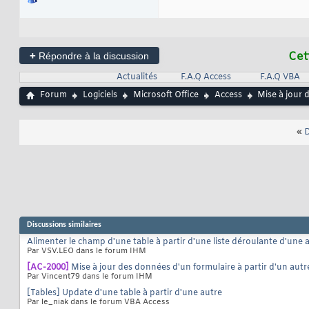
+
Cet
Répondre à la discussion
Actualités
F.A.Q Access
F.A.Q VBA
Forum
Logiciels
Microsoft Office
Access
Mise à jour 
«
D
Discussions similaires
Alimenter le champ d'une table à partir d'une liste déroulante d'une a
Par VSV.LEO dans le forum IHM
[AC-2000]
Mise à jour des données d'un formulaire à partir d'un autr
Par Vincent79 dans le forum IHM
[Tables] Update d'une table à partir d'une autre
Par le_niak dans le forum VBA Access