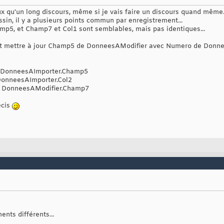
x qu'un long discours, même si je vais faire un discours quand même.
sin, il y a plusieurs points commun par enregistrement...
5, et Champ7 et Col1 sont semblables, mais pas identiques...
c'est mettre à jour Champ5 de DonneesAModifier avec Numero de Donne
 DonneesAImporter.Champ5
DonneesAImporter.Col2
 + DonneesAModifier.Champ7
écis
nts différents...