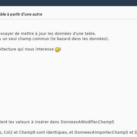
le à partir d'une autre
essayer de mettre à jour les données d'une table.
 pas un seul champ commun (le bazard dans les données).
rchitecture qui nous interesse
)
ent les valeurs à insérer dans DonneesAModifier.Champ5
, Col2 et Champ9 sont identiques, et DonneesAImporter.Champ5 et 