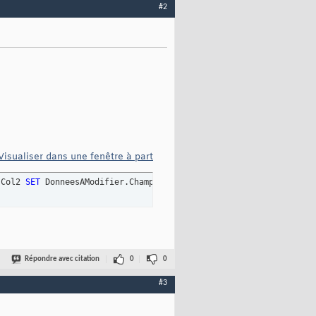
#2
Visualiser dans une fenêtre à part
.Col2 
SET
 DonneesAModifier.Champ5 = DonneesAImporter.Numero
Répondre avec citation
0
0
#3