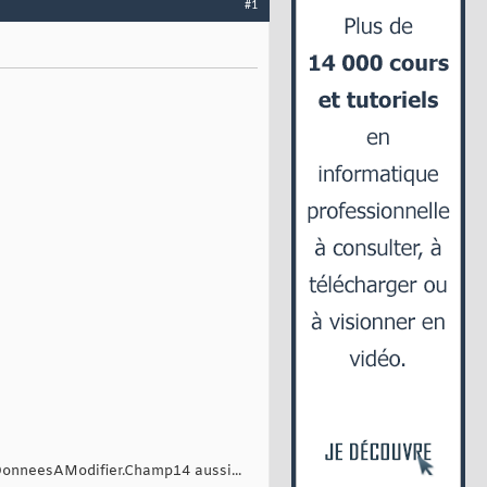
#1
DonneesAModifier.Champ14 aussi...