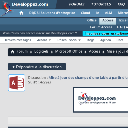
FORUMS
TUTORIELS
FAQ
DI/DSI Solutions d'entreprise
Cloud
IA
ALM
Micros
Office
Access
Excel
Forum Access
F.A.Q 
Vous n'êtes pas encore inscrit sur Developpez.com ?
Inscrivez-vous gratuitem
Derniers messages
Actions
Réseau social
Blogs
Agenda
Chat
Forum
Logiciels
Microsoft Office
Access
Mise à jour 
+
Répondre à la discussion
Discussion :
Mise à jour des champs d'une table à partir d'
Sujet :
Access