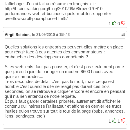
l'affichage. J'en ai fait un résumé en français ici :
http://braincracking.org/blog/2010/09/08/rpw-070910-
performances-web-et-business-quels-mobiles-supporter-
overflowscroll-pour-iphone-html5/
1
0
Virgil Scipion
,
le 21/09/2010 à 15h43
#5
Quelles solutions les entreprises peuvent-elles mettre en place
pour réagir face à ces attentes des consommateurs :
embaucher des développeurs compétents ?
Sites web lents, faut pas pousser, et c'est pas seulement parce
que j'ai eu la joie de partager un modem 9600 bauds avec
quinze camarades...
Trois secondes de délai, c'est pas la mort, mais ce qui est
horrible c'est quand le site ne réagit pas durant ces trois
secondes, on se retrouve à cliquer encore et encore en pensant
qu'il n'a rien entendu de notre requête.
Et puis faut garder certaines priorités, autrement dit afficher le
contenu qui intéresse l'utilisateur et affiche en dernier les trucs
inutiles qu'on trouve sur tout le tour de la page (pubs, annonces,
liens, sondages, etc.)
1
1