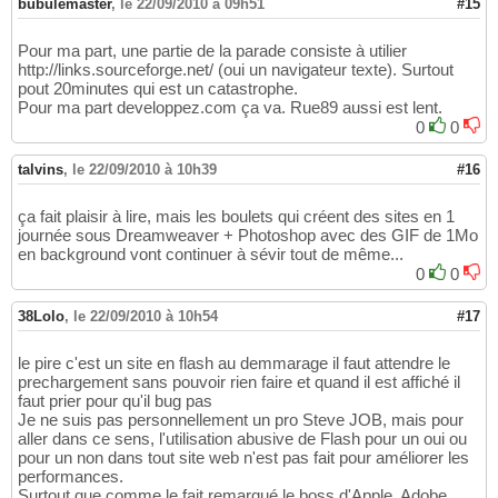
bubulemaster
,
le 22/09/2010 à 09h51
#15
Pour ma part, une partie de la parade consiste à utilier
http://links.sourceforge.net/ (oui un navigateur texte). Surtout
pout 20minutes qui est un catastrophe.
Pour ma part developpez.com ça va. Rue89 aussi est lent.
0
0
talvins
,
le 22/09/2010 à 10h39
#16
ça fait plaisir à lire, mais les boulets qui créent des sites en 1
journée sous Dreamweaver + Photoshop avec des GIF de 1Mo
en background vont continuer à sévir tout de même...
0
0
38Lolo
,
le 22/09/2010 à 10h54
#17
le pire c'est un site en flash au demmarage il faut attendre le
prechargement sans pouvoir rien faire et quand il est affiché il
faut prier pour qu'il bug pas
Je ne suis pas personnellement un pro Steve JOB, mais pour
aller dans ce sens, l'utilisation abusive de Flash pour un oui ou
pour un non dans tout site web n'est pas fait pour améliorer les
performances.
Surtout que comme le fait remarqué le boss d'Apple, Adobe