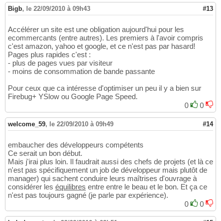
Bigb
,
le 22/09/2010 à 09h43
#13
Accélérer un site est une obligation aujourd'hui pour les
ecommercants (entre autres). Les premiers à l'avoir compris
c'est amazon, yahoo et google, et ce n'est pas par hasard!
Pages plus rapides c'est :
- plus de pages vues par visiteur
- moins de consommation de bande passante
Pour ceux que ca intéresse d'optimiser un peu il y a bien sur
Firebug+ YSlow ou Google Page Speed.
0
0
welcome_59
,
le 22/09/2010 à 09h49
#14
embaucher des développeurs compétents
Ce serait un bon début.
Mais j'irai plus loin. Il faudrait aussi des chefs de projets (et là ce
n'est pas spécifiquement un job de développeur mais plutôt de
manager) qui sachent conduire leurs maîtrises d'ouvrage à
considérer les
équilibres
entre entre le beau et le bon. Et ça ce
n'est pas toujours gagné (je parle par expérience).
0
0