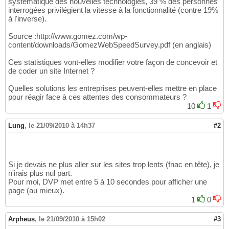
systématique des nouvelles technologies, 39 % des personnes
interrogées privilégient la vitesse à la fonctionnalité (contre 19%
à l'inverse).
Source :http://www.gomez.com/wp-
content/downloads/GomezWebSpeedSurvey.pdf (en anglais)
Ces statistiques vont-elles modifier votre façon de concevoir et
de coder un site Internet ?
Quelles solutions les entreprises peuvent-elles mettre en place
pour réagir face à ces attentes des consommateurs ?
10
1
Lung
,
le 21/09/2010 à 14h37
#2
Si je devais ne plus aller sur les sites trop lents (fnac en tête), je
n'irais plus nul part.
Pour moi, DVP met entre 5 à 10 secondes pour afficher une
page (au mieux).
1
0
Arpheus
,
le 21/09/2010 à 15h02
#3