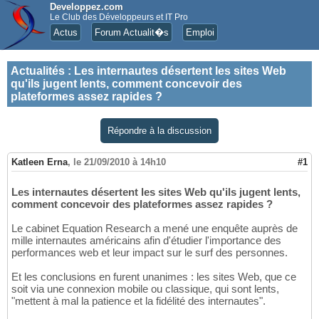
Developpez.com
Le Club des Développeurs et IT Pro
Actus
Forum Actualit�s
Emploi
Actualités
:
Les internautes désertent les sites Web
qu'ils jugent lents, comment concevoir des
plateformes assez rapides ?
Répondre à la discussion
Katleen Erna
,
le 21/09/2010 à 14h10
#1
Les internautes désertent les sites Web qu'ils jugent lents,
comment concevoir des plateformes assez rapides ?
Le cabinet Equation Research a mené une enquête auprès de
mille internautes américains afin d'étudier l'importance des
performances web et leur impact sur le surf des personnes.
Et les conclusions en furent unanimes : les sites Web, que ce
soit via une connexion mobile ou classique, qui sont lents,
"mettent à mal la patience et la fidélité des internautes".