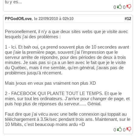
tu y es...
0
0
PPGodOfLove
,
le 22/09/2010 à 02h10
#12
Personellement, il n'y a que deux sites webs que je visite avec
lesquels j'ai des problèmes :
1 - Ici. Et bah oui, ça prend souvent plus de 10 secondes avant
que j'aie la première page, souvent j'ai l'impression que le
serveur arrête de répondre, pour des périodes de deux à trois
minutes. Je sais pas si ça a un lien avec le fait que je le visite
du Québec, mais il me semble, qu'en général, j'avais pas de
problèmes jusqu'à récement.
Mais jvous en veux pas vraiment non plus XD
2 - FACEBOOK QUI PLANTE TOUT LE TEMPS. Et que le
mien, sur tout les ordinateurs. J'arrive pour changer de page, et
puis hop plus de réponses du serveur...... Génial.
Faut dire que j'ai vécu avec une belle connexion qui toppait au
téléchargement à 3.5k/sec pendant trois ans. Maintenant, sur le
10 Mbits, c'est beaucoup moins ardu =D
0
0