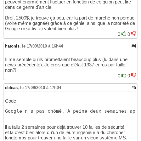
peuvent énormément fluctuer en fonction de ce qu'on peut lire
dans ce genre d'article
Bref, 2500$, je trouve ça peu, car la part de marché non perdue
(voire même gagnée) grâce à ce génie, ainsi que la notoriété de
Google (réactivité) valent bien plus !
0
0
hatonis
,
le 17/09/2010 à 16h44
#4
Il me semble qu'ils promettaient beaucoup plus (lu dans une
news précédente). Je crois que c'était 1337 euros par faille,
non?!
0
0
cbleas
,
le 17/09/2010 à 17h04
#5
Code :
Google n'a pas chômé. A peine deux semaines aprè
il a fallu 2 semaines pour déjà trouver 10 failles de sécurité.
et là c'est bien alors qu'un de leurs ingénieur à du chercher
longtemps pour trouver une faille sur un vieux système MS.