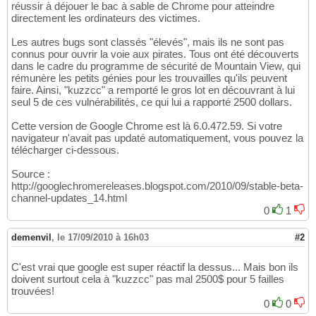
réussir à déjouer le bac à sable de Chrome pour atteindre
directement les ordinateurs des victimes.
Les autres bugs sont classés "élevés", mais ils ne sont pas
connus pour ouvrir la voie aux pirates. Tous ont été découverts
dans le cadre du programme de sécurité de Mountain View, qui
rémunère les petits génies pour les trouvailles qu'ils peuvent
faire. Ainsi, "kuzzcc" a remporté le gros lot en découvrant à lui
seul 5 de ces vulnérabilités, ce qui lui a rapporté 2500 dollars.
Cette version de Google Chrome est là 6.0.472.59. Si votre
navigateur n'avait pas updaté automatiquement, vous pouvez la
télécharger ci-dessous.
Source :
http://googlechromereleases.blogspot.com/2010/09/stable-beta-
channel-updates_14.html
0
1
demenvil
,
le 17/09/2010 à 16h03
#2
C'est vrai que google est super réactif la dessus... Mais bon ils
doivent surtout cela à "kuzzcc" pas mal 2500$ pour 5 failles
trouvées!
0
0