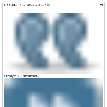
nico1811
,
le 17/09/2010 à 16h40
#3
Envoyé par
demenvil