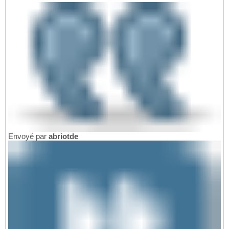
Envoyé par
abriotde