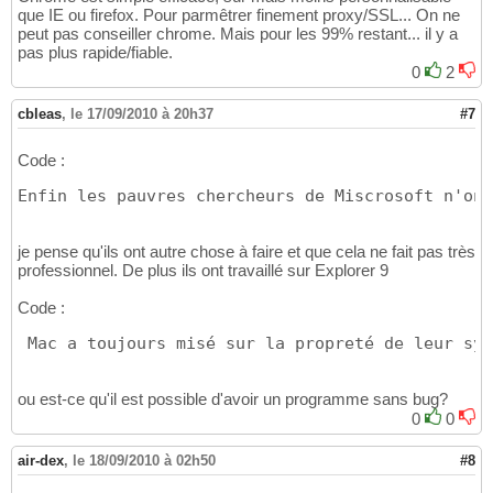
que IE ou firefox. Pour parmêtrer finement proxy/SSL... On ne
peut pas conseiller chrome. Mais pour les 99% restant... il y a
pas plus rapide/fiable.
0
2
cbleas
,
le 17/09/2010 à 20h37
#7
Code :
Enfin les pauvres chercheurs de Miscrosoft n'ont
je pense qu'ils ont autre chose à faire et que cela ne fait pas très
professionnel. De plus ils ont travaillé sur Explorer 9
Code :
 Mac a toujours misé sur la propreté de leur sys
ou est-ce qu'il est possible d'avoir un programme sans bug?
0
0
air-dex
,
le 18/09/2010 à 02h50
#8