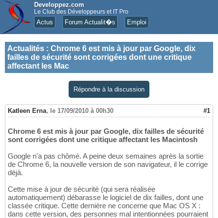
Developpez.com
Le Club des Développeurs et IT Pro
Actus
Forum Actualit�s
Emploi
Actualités
:
Chrome 6 est mis à jour par Google, dix
failles de sécurité sont corrigées dont une critique
affectant les Mac
Répondre à la discussion
Katleen Erna
,
le 17/09/2010 à 00h30
#1
Chrome 6 est mis à jour par Google, dix failles de sécurité
sont corrigées dont une critique affectant les Macintosh
Google n'a pas chômé. A peine deux semaines après la sortie
de Chrome 6, la nouvelle version de son navigateur, il le corrige
déjà.
Cette mise à jour de sécurité (qui sera réalisée
automatiquement) débarasse le logiciel de dix failles, dont une
classée critique. Cette dernière ne concerne que Mac OS X :
dans cette version, des personnes mal intentionnées pourraient