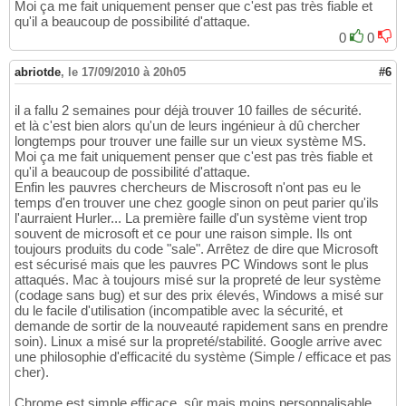
Moi ça me fait uniquement penser que c'est pas très fiable et
qu'il a beaucoup de possibilité d'attaque.
0
0
abriotde
,
le 17/09/2010 à 20h05
#6
il a fallu 2 semaines pour déjà trouver 10 failles de sécurité.
et là c'est bien alors qu'un de leurs ingénieur à dû chercher
longtemps pour trouver une faille sur un vieux système MS.
Moi ça me fait uniquement penser que c'est pas très fiable et
qu'il a beaucoup de possibilité d'attaque.
Enfin les pauvres chercheurs de Miscrosoft n'ont pas eu le
temps d'en trouver une chez google sinon on peut parier qu'ils
l'aurraient Hurler... La première faille d'un système vient trop
souvent de microsoft et ce pour une raison simple. Ils ont
toujours produits du code "sale". Arrêtez de dire que Microsoft
est sécurisé mais que les pauvres PC Windows sont le plus
attaqués. Mac à toujours misé sur la propreté de leur système
(codage sans bug) et sur des prix élevés, Windows a misé sur
du le facile d'utilisation (incompatible avec la sécurité, et
demande de sortir de la nouveauté rapidement sans en prendre
soin). Linux a misé sur la propreté/stabilité. Google arrive avec
une philosophie d'efficacité du système (Simple / efficace et pas
cher).
Chrome est simple efficace, sûr mais moins personnalisable