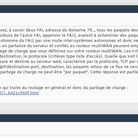
vez, à savoir deux FAI, adresse du domaine 79..., tous les paquets des
outeurs de l'autre FAI, appelons le FAI2, avaient à acheminer des paq
 autonome du FAI1 par une route inter-systèmes autonomes et donc ne 
 en partance du serveur et confiés au routeur multiWAN peuvent e
age de charge que vous définirez sur votre routeur multiWAN. Les cri
destination, le protocole (critères type liste d'accès). Quelle que soit 
ieure et destiné au serveur web, caractérisé par le protocole, TCP par
IPdestination-port_destination, les paquets retour de ce flux ne sero
rtage de charge ne peut être "par paquet". Cette réponse est partiel
ge qui traite du routage en général et donc du partage de charge :
/CI...b421c950f.html