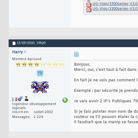
UG-Vigor3300series-V3.0
UG-Vigor3300series-V3.0
15/09/2010,
19h20
Harry
Membre éprouvé
Bonjour,
Merci, oui, c'est tout à fait dans
En fait je ne vois pas comment l
Exemple : par sécurité je prends
Je vais avoir 2 IP's Publiques 79
Ingénieur développement
logiciels
Si je fais pointer mon nom de do
Inscrit en
Juillet 2002
routeur va t'il pouvoir étaler l
Messages
1 224
Il faudrait que la manip se fass