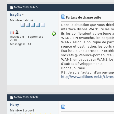
16/09/2010,
05h05
Issyéla
Partage de charge suite
Membre habitué
Dans la situation que vous décri
interface disons WAN1. Si les r
ils les confieraient au système
Inscrit en
Septembre
WAN2. EN revanche, les paquets
2010
WAN2 selon la politique de part
Messages
14
source et destination, les ports 
flux issu d'une adresse IP extér
sockets @IPsource-port source, @
WAN1, un paquet sur WAN2. Le pa
d'autres développements.
Bonne journée
PS : Je suis l'auteur d'un ouvra
http://www.editions-eni.fr/Livres
16/09/2010,
08h08
Harry
Membre éprouvé