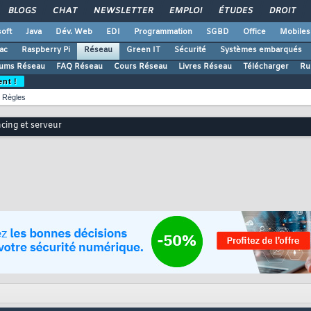
BLOGS
CHAT
NEWSLETTER
EMPLOI
ÉTUDES
DROIT
oft
Java
Dév. Web
EDI
Programmation
SGBD
Office
Mobiles
ac
Raspberry Pi
Réseau
Green IT
Sécurité
Systèmes embarqués
ums Réseau
FAQ Réseau
Cours Réseau
Livres Réseau
Télécharger
Ru
ent !
Règles
cing et serveur