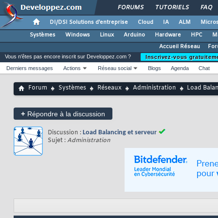
FORUMS
TUTORIELS
FAQ
DI/DSI Solutions d'entreprise
Cloud
IA
ALM
Micros
Systèmes
Windows
Linux
Arduino
Hardware
HPC
M
Accueil Réseau
For
Vous n'êtes pas encore inscrit sur Developpez.com ?
Inscrivez-vous gratuitem
Derniers messages
Actions
Réseau social
Blogs
Agenda
Chat
Forum
Systèmes
Réseaux
Administration
Load Balan
+
Répondre à la discussion
Discussion :
Load Balancing et serveur
Sujet :
Administration