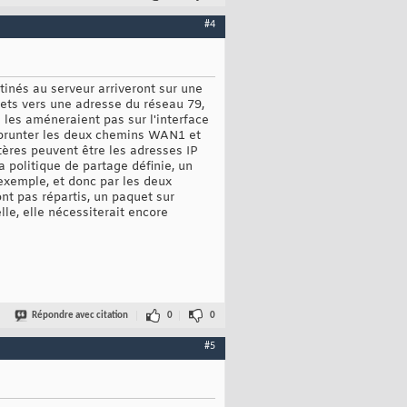
#4
tinés au serveur arriveront sur une
uets vers une adresse du réseau 79,
les améneraient pas sur l'interface
mprunter les deux chemins WAN1 et
tères peuvent être les adresses IP
la politique de partage définie, un
 exemple, et donc par les deux
nt pas répartis, un paquet sur
le, elle nécessiterait encore
Répondre avec citation
0
0
#5