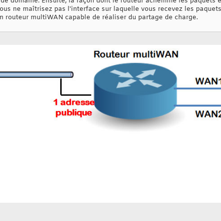
de domaine. Ensuite, la façon dont le routeur achemine les paquets
us ne maîtrisez pas l'interface sur laquelle vous recevez les paquets 
n routeur multiWAN capable de réaliser du partage de charge.