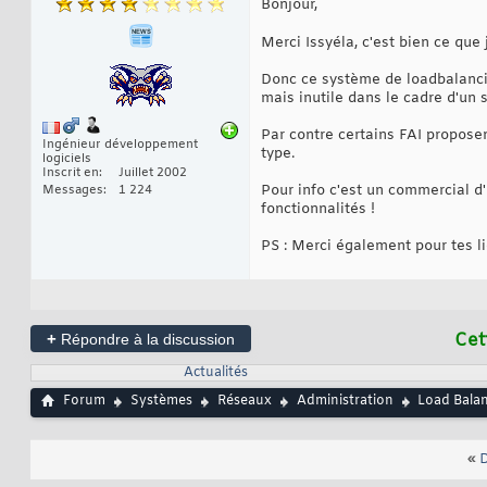
Bonjour,
Merci Issyéla, c'est bien ce que
Donc ce système de loadbalancin
mais inutile dans le cadre d'un s
Par contre certains FAI propose
Ingénieur développement
type.
logiciels
Inscrit en
Juillet 2002
Pour info c'est un commercial d'
Messages
1 224
fonctionnalités !
PS : Merci également pour tes li
+
Cet
Répondre à la discussion
Actualités
Forum
Systèmes
Réseaux
Administration
Load Balan
«
D