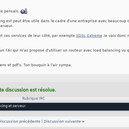
 je pensais.
g est peut être utile dans le cadre d'une entreprise avec beaucoup 
erveur.
nt ces services de leur côté, par exemple
SDSL Extreme
Je vais donc m
un FAI qui m'as proposé d'utiliser un routeur avec load balancing vu 
ens et pdf's. Ton bouquin à l'air sympa.
te discussion est résolue.
Rubrique IRC
cing et serveur
iscussion précédente
|
Discussion suivante
»