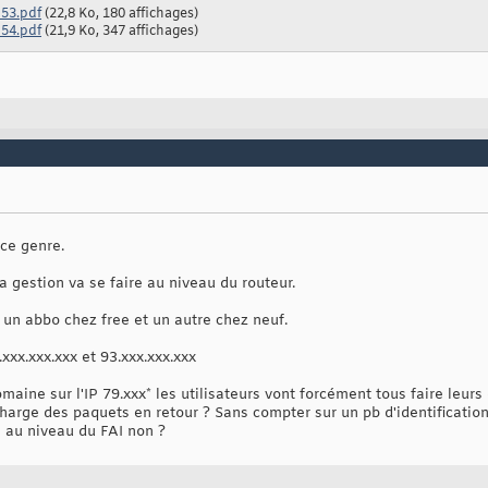
 53.pdf
(22,8 Ko, 180 affichages)
 54.pdf
(21,9 Ko, 347 affichages)
 ce genre.
a gestion va se faire au niveau du routeur.
 un abbo chez free et un autre chez neuf.
.xxx.xxx.xxx et 93.xxx.xxx.xxx
maine sur l'IP 79.xxx* les utilisateurs vont forcément tous faire leur
a charge des paquets en retour ? Sans compter sur un pb d'identificatio
e au niveau du FAI non ?