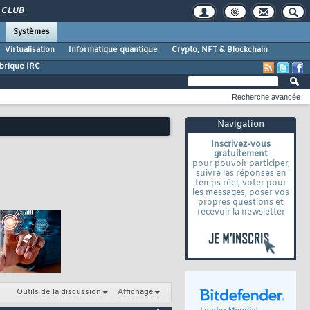
CLUB
Systèmes
Virtualisation
Informatique quantique
Crypto, NFT & Blockchain
brique IRC
Recherche avancée
Navigation
Inscrivez-vous
gratuitement
pour pouvoir participer,
suivre les réponses en
temps réel, voter pour
les messages, poser vos
propres questions et
recevoir la newsletter
Outils de la discussion
Affichage