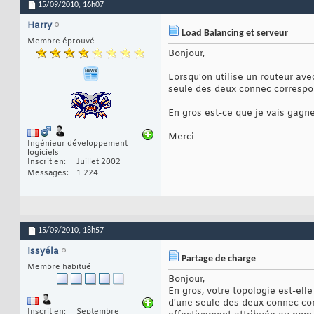
15/09/2010,
16h07
Harry
Load Balancing et serveur
Membre éprouvé
Bonjour,
Lorsqu'on utilise un routeur ave
seule des deux connec correspon
En gros est-ce que je vais gagne
Merci
Ingénieur développement
logiciels
Inscrit en
Juillet 2002
Messages
1 224
15/09/2010,
18h57
Issyéla
Partage de charge
Membre habitué
Bonjour,
En gros, votre topologie est-elle
d'une seule des deux connec cor
Inscrit en
Septembre