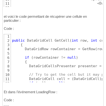
                                        <Dat
11
                                            
12
                                        </Da
13
                                    </wpftk<
14
et voici le code permettant de récupérer une cellule en
                                </wpftk<img 
particulier :
15
                                <wpftk<img s
16
Code :
                                <wpftk<img s
17
                                <wpftk<img s
18
1
                                <wpftk<img s
19
public
 DataGridCell GetCell
(
int
 row, 
int
 col
2
                                <wpftk<img s
20
{
3
                            </wpftk<img src=
21
      DataGridRow rowContainer = GetRow
(
row
)
4
                        </wpftk<img src=
"htt
22
5
if
(
rowContainer != 
null
)
6
{
7
        DataGridCellsPresenter presenter = G
8
9
// Try to get the cell but it may po
10
        DataGridCell cell = 
(
DataGridCell
)
pr
11
if
(
cell == 
null
)
12
{
13
// Now try to bring into view and 
14
Et dans l'événement LoadingRow :
          m_DataGrid.ScrollIntoView
(
rowConta
15
Code :
          cell = 
(
DataGridCell
)
presenter.Ite
16
}
17