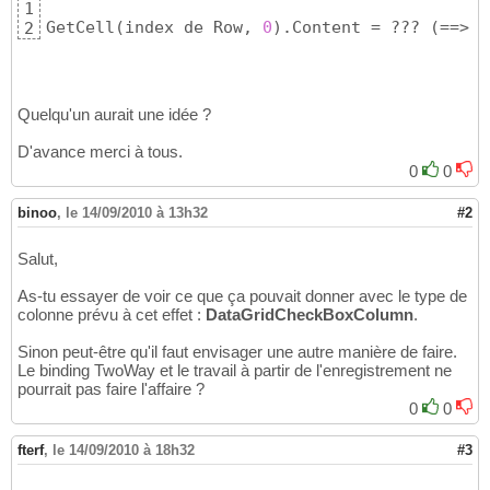
1
return
 cell;

18
GetCell
(
index de Row, 
0
)
.Content = ??? 
(
==> C
2
}
19
return
null
;

20
}
21
22
public
 DataGridRow GetRow
(
int
 index
)
23
Quelqu'un aurait une idée ?
{
24
      DataGridRow row = 
(
DataGridRow
)
m_DataG
25
D'avance merci à tous.
if
(
row == 
null
)
26
0
0
{
27
// May be virtualized, bring into vi
28
binoo
,
le 14/09/2010 à 13h32
#2
        m_DataGrid.UpdateLayout
(
)
;

29
        m_DataGrid.ScrollIntoView
(
m_DataGrid
30
Salut,
        row = 
(
DataGridRow
)
m_DataGrid.ItemCo
31
}
32
As-tu essayer de voir ce que ça pouvait donner avec le type de
return
 row;

33
colonne prévu à cet effet :
DataGridCheckBoxColumn
.
}
34
35
Sinon peut-être qu'il faut envisager une autre manière de faire.
public
static
 T GetVisualChild<T>
(
Visual
36
Le binding TwoWay et le travail à partir de l'enregistrement ne
{
37
pourrait pas faire l'affaire ?
      T child = 
default
(
T
)
;

38
0
0
int
 numVisuals = VisualTreeHelper.GetC
39
for
(
int
 i = 
0
; i < numVisuals; i++
)
40
fterf
,
le 14/09/2010 à 18h32
#3
{
41
        Visual v = 
(
Visual
)
VisualTreeHelper.
42