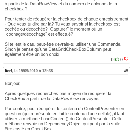
à partir de la DataRowView et du numéro de colonne de ta
checkbox ?
Pour tenter de récupérer la checkbox de chaque enregistrement
- Que veux tu dire par là? Tu veux savoir si la checkbox est
cochée ou décochée? "Capturer" le moment où un
"cochage/décochage" est effectué?
Si tel est le cas, peut-être devrais-tu utiliser une Commande.
Sinon je pense qu'une DataGridCheckBoxColumn peut
également être un bon choix.
0
0
fterf
,
le 15/09/2010 à 12h38
#5
Bonjour,
Après quelques recherches pas moyen de récupérer la
CheckBox à partir de la DataRowView renvoyée.
Par contre, pour récupérer le contenu du ContentPresenter en
question (qui représente en fait le contenu d'une cellule), il faut
utiliser la méthode LoadContent() du ContentPresenter. Cette
méthode renvoie un DependencyObject qui peut par la suite
être casté en CheckBox.