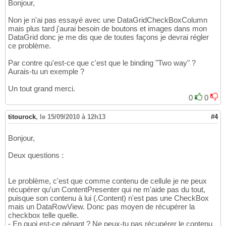
Bonjour,
        child = v 
as
 T;

43
if
(
child == 
null
)
44
Non je n'ai pas essayé avec une DataGridCheckBoxColumn
{
45
mais plus tard j'aurai besoin de boutons et images dans mon
          child = GetVisualChild<T>
(
v
)
;

46
DataGrid donc je me dis que de toutes façons je devrai régler
}
47
ce problème.
if
(
child != 
null
)
48
{
49
Par contre qu'est-ce que c'est que le binding "Two way" ?
break
;

50
Aurais-tu un exemple ?
}
51
}
Un tout grand merci.
52
return
 child;

53
0
0
}
54
titourock
,
le 15/09/2010 à 12h13
#4
Bonjour,
Deux questions :
Le problème, c'est que comme contenu de cellule je ne peux
récupérer qu'un ContentPresenter qui ne m'aide pas du tout,
puisque son contenu à lui (.Content) n'est pas une CheckBox
mais un DataRowView. Donc pas moyen de récupérer la
checkbox telle quelle.
- En quoi est-ce génant ? Ne peux-tu pas récupérer le contenu