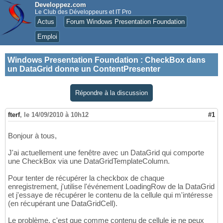
Developpez.com
Le Club des Développeurs et IT Pro
Actus
Forum Windows Presentation Foundation
Emploi
Windows Presentation Foundation
:
CheckBox dans
un DataGrid donne un ContentPresenter
Répondre à la discussion
fterf
,
le 14/09/2010 à 10h12
#1
Bonjour à tous,
J'ai actuellement une fenêtre avec un DataGrid qui comporte
une CheckBox via une DataGridTemplateColumn.
Pour tenter de récupérer la checkbox de chaque
enregistrement, j'utilise l'événement LoadingRow de la DataGrid
et j'essaye de récupérer le contenu de la cellule qui m'intéresse
(en récupérant une DataGridCell).
Le problème, c'est que comme contenu de cellule je ne peux