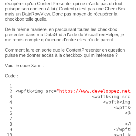
récupérer qu'un ContentPresenter qui ne m'aide pas du tout,
puisque son contenu à lui (.Content) n'est pas une CheckBox
mais un DataRowView. Donc pas moyen de récupérer la
checkbox telle quelle.
De la même manière, en parcourant toutes les checkbox
présentes dans ma DataGrid à l'aide du VisualTreeHelper, je
me rends compte qu'aucune d'entre elles n'a de parent....
Comment faire en sorte que le ContentPresenter en question
puisse me donner accès à la checkbox qui m'intéresse ?
Voici le code Xaml :
Code :
1
<wpftk<img src=
"https://www.developpez.net/f
2
                            <wpftk<img src=
"
3
                                <wpftk<img s
4
                                    <wpftk<i
5
                                        <Dat
6
                                            
7
                                        </Da
8
                                    </wpftk<
9
                                    <wpftk<i
10