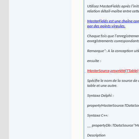
Utilisez MasterFields après l'in
relation détail-maître entre cet
MasterFields est une chaîne co
par des points-virgules.
Chaque fois que l'enregistremen
enregistrements correspondants 
Remarque*: A la conception util
ensuite :
MasterSource,propriété(TTable)
Spécifie le nom de la source de
table et une autre.
Syntaxe Delphi :
propertyMasterSource:TDataSou
Syntaxe C++:
__ propertyDb::TDataSource*Ma
Description