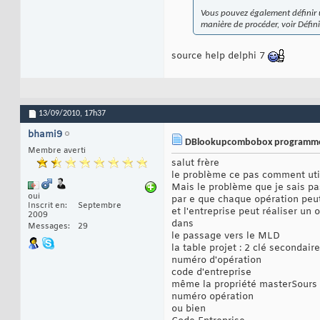
Vous pouvez également définir u
manière de procéder, voir Défini
source help delphi 7
13/09/2010,
17h37
bhami9
DBlookupcombobox programme 
Membre averti
salut frère
le problème ce pas comment u
Mais le problème que je sais pa
oui
par e que chaque opération peut
Inscrit en
Septembre
et l'entreprise peut réaliser un 
2009
dans
Messages
29
le passage vers le MLD
la table projet : 2 clé secondaire
numéro d'opération
code d'entreprise
même la propriété masterSours e
numéro opération
ou bien