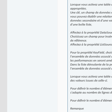
Lorsque vous activez une table 
appropriées.
Une clé, un champ de données e
vous pouvez établir une relati
données secondaire et d'une va
d'une boîte liste,
Affectez à la propriété DataSour
Choisissez un champ pour insére
de référence.
Affectez à la propriété ListSour
Pour la propriété KeyField, choi
l'ensemble de données associé à 
les performances en seront amél
Dans la liste déroulante de la p
l'ensemble de données associé à
Lorsque vous activez une table a
des valeurs issues de celle-ci.
Pour définir le nombre d'élémen
s'adapte au nombre de lignes dé
Pour définir le nombre d'éléme
Remarque