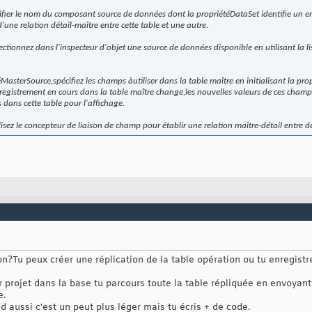
cifier le nom du composant source de données dont la propriétéDataSet identifie un 
d'une relation détail-maître entre cette table et une autre.
ctionnez dans l'inspecteur d'objet une source de données disponible en utilisant la li
téMasterSource,spécifiez les champs àutiliser dans la table maître en initialisant la pr
registrement en cours dans la table maître change,les nouvelles valeurs de ces champs 
dans cette table pour l'affichage.
isez le concepteur de liaison de champ pour établir une relation maître-détail entre d
n?Tu peux créer une réplication de la table opération ou tu enregistr
 projet dans la base tu parcours toute la table répliquée en envoyan
e.
id aussi c'est un peut plus léger mais tu écris + de code.