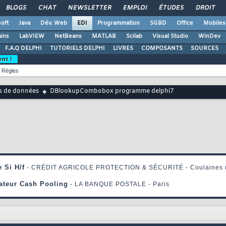
BLOGS
CHAT
NEWSLETTER
EMPLOI
ÉTUDES
DROIT
oft
Java
Dév. Web
EDI
Programmation
SGBD
Office
Mobiles
ains
LabVIEW
NetBeans
MATLAB
Scilab
Visual Studio
WinDev
F.A.Q DELPHI
TUTORIELS DELPHI
LIVRES
COMPOSANTS
SOURCES
ent !
Règles
s de données
DBlookupCombobox programme delphi7