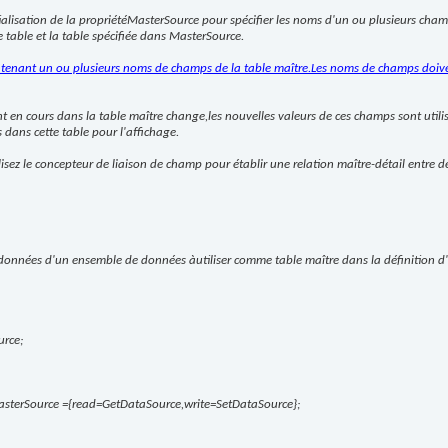
itialisation de la propriétéMasterSource pour spécifier les noms d'un ou plusieurs cham
te table et la table spécifiée dans MasterSource.
ntenant un ou plusieurs noms de champs de la table maître.Les noms de champs doiven
t en cours dans la table maître change,les nouvelles valeurs de ces champs sont utilis
dans cette table pour l'affichage.
isez le concepteur de liaison de champ pour établir une relation maître-détail entre d
 données d'un ensemble de données àutiliser comme table maître dans la définition d'u
rce;
sterSource ={read=GetDataSource,write=SetDataSource};