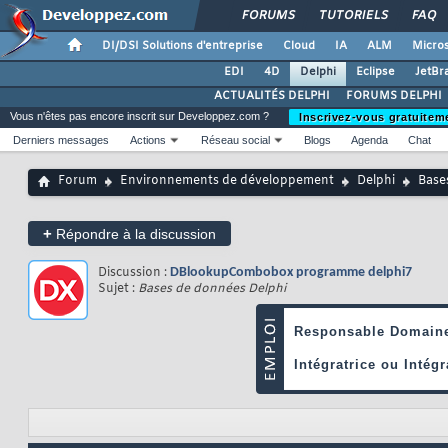
FORUMS
TUTORIELS
FAQ
DI/DSI Solutions d'entreprise
Cloud
IA
ALM
Micros
EDI
4D
Delphi
Eclipse
JetBr
ACTUALITÉS DELPHI
FORUMS DELPHI
Vous n'êtes pas encore inscrit sur Developpez.com ?
Inscrivez-vous gratuitem
Derniers messages
Actions
Réseau social
Blogs
Agenda
Chat
Forum
Environnements de développement
Delphi
Base
+
Répondre à la discussion
Discussion :
DBlookupCombobox programme delphi7
Sujet :
Bases de données Delphi