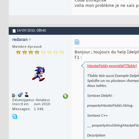
Code Entreprise
voila mon problème je ne sais p
14/09/2010,
08h40
redoran
Membre éprouvé
Bonjour ; toujours du help [delp
F1 :
MasterFields,propriété(TTable)
TTable Voir aussi Exemple Delp
Spécifie un ou plusieurs champs 
deux tables.
Syntaxe Delphi :
Développeur-Amateur
Inscrit en
Juin 2010
propertyMasterFields:String;
Messages
1 346
Syntaxe C++:
__ propertyAnsiStringMasterFie
Description