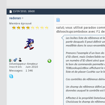
13/09/2010,
16h00
redoran
Membre éprouvé
salut; vous utilisé paradox com
dbloockupcombobox avec F1 de 
Les boîtes liste de référence e
partir desquels il peut définir 
modifiée dans le sous-ensembl
Prenons l'exemple d'un bon de
d'ID client, mais OrdersTable n
un numéro d'ID client ainsi que d
Développeur-Amateur
le bon de commande permette à u
Inscrit en
Juin 2010
TDBLookupListBox affichant le n
Messages
1 346
liste et de placer CustNo sur l
Ces contrôles de référence dériv
Un champ de référence défini po
données auquel le contrôle est l
Affectez à la propriété DataSour
Choisissez le champ de référence