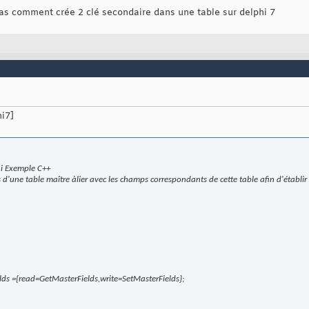
as comment crée 2 clé secondaire dans une table sur delphi 7
hi7]
hi Exemple C++
d'une table maître àlier avec les champs correspondants de cette table afin d'établir 
lds ={read=GetMasterFields,write=SetMasterFields};