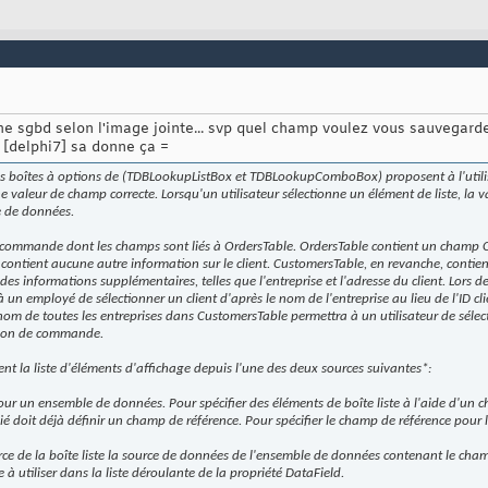
me sgbd selon l'image jointe... svp quel champ voulez vous sauvegard
[delphi7] sa donne ça =
t les boîtes à options de (TDBLookupListBox et TDBLookupComboBox) proposent à l'utilis
une valeur de champ correcte. Lorsqu'un utilisateur sélectionne un élément de liste, l
e de données.
 commande dont les champs sont liés à OrdersTable. OrdersTable contient un champ
e contient aucune autre information sur le client. CustomersTable, en revanche, cont
es informations supplémentaires, telles que l'entreprise et l'adresse du client. Lors de 
n employé de sélectionner un client d'après le nom de l'entreprise au lieu de l'ID c
om de toutes les entreprises dans CustomersTable permettra à un utilisateur de sélect
e bon de commande.
ent la liste d'éléments d'affichage depuis l'une des deux sources suivantes*:
ur un ensemble de données. Pour spécifier des éléments de boîte liste à l'aide d'un 
ié doit déjà définir un champ de référence. Pour spécifier le champ de référence pour l
ce de la boîte liste la source de données de l'ensemble de données contenant le champ
 à utiliser dans la liste déroulante de la propriété DataField.