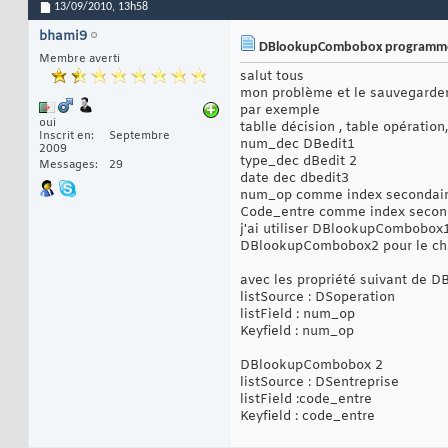
13/09/2010,
13h58
bhami9
DBlookupCombobox programme
Membre averti
salut tous
mon problème et le sauvegarde
par exemple
oui
tablle décision , table opération
Inscrit en
Septembre
num_dec DBedit1
2009
type_dec dBedit 2
Messages
29
date dec dbedit3
num_op comme index secondai
Code_entre comme index secon
j'ai utiliser DBlookupCombobox
DBlookupCombobox2 pour le ch
avec les propriété suivant de
listSource : DSoperation
listField : num_op
Keyfield : num_op
DBlookupCombobox 2
listSource : DSentreprise
listField :code_entre
Keyfield : code_entre