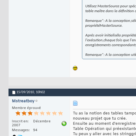
Utilisez MasterSource pour spé
table maître dans la définition 
Remarque*: A la conception,séle
propriétéMasterSource.
Après avoir initialiséla proprié
l'exécution,chaque fois que l'en
enregistrements correspondants 
Remarque*: A la conception util
15/09/2010,
10h02
Mstreatboy
Membre éprouvé
Tu as la notion des tables tampo
nouveau projet que tu crée.
Inscrit en
Décembre
Ensuite au moment d'enregistrer
2007
Table Opération qui préexistant
Messages
94
Tu peux y aller avec les stringgr