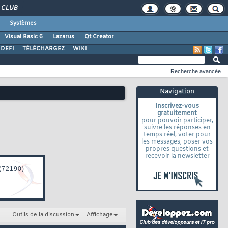
CLUB
Systèmes
Visual Basic 6
Lazarus
Qt Creator
DEFI
TÉLÉCHARGEZ
WIKI
Recherche avancée
Navigation
Inscrivez-vous
gratuitement
pour pouvoir participer,
suivre les réponses en
temps réel, voter pour
les messages, poser vos
propres questions et
recevoir la newsletter
Outils de la discussion
Affichage