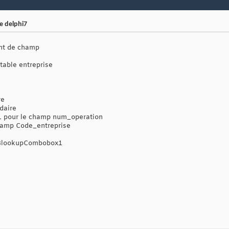
 delphi7
nt de champ
,table entreprise
re
daire
1 pour le champ num_operation
amp Code_entreprise
 DBlookupCombobox1