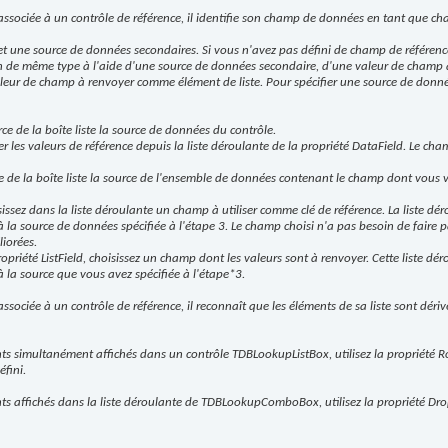
associée à un contrôle de référence, il identifie son champ de données en tant que cha
t une source de données secondaires. Si vous n'avez pas défini de champ de référen
on de même type à l'aide d'une source de données secondaire, d'une valeur de champ 
leur de champ à renvoyer comme élément de liste. Pour spécifier une source de donné
ce de la boîte liste la source de données du contrôle.
r les valeurs de référence depuis la liste déroulante de la propriété DataField. Le ch
ce de la boîte liste la source de l'ensemble de données contenant le champ dont vous v
sissez dans la liste déroulante un champ à utiliser comme clé de référence. La liste dé
la source de données spécifiée à l'étape 3. Le champ choisi n'a pas besoin de faire par
iorées.
ropriété ListField, choisissez un champ dont les valeurs sont à renvoyer. Cette liste dé
 la source que vous avez spécifiée à l'étape*3.
ssociée à un contrôle de référence, il reconnaît que les éléments de sa liste sont déri
ts simultanément affichés dans un contrôle TDBLookupListBox, utilisez la propriété R
fini.
nts affichés dans la liste déroulante de TDBLookupComboBox, utilisez la propriété 