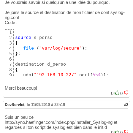
Je voudrais savoir si quelqu'un a une idée du pourquoi.
Je joins le source et destination de mon fichier de conf syslog-
ng.conf
Code :
1
source
2
{
3
file
(
"var/log/secure"
)
4
}
;

5
6
7
{
8
   udp
(
"192.168.10.227"
 port
(
554
)
)
9
}
;
10
Merci beaucoup!
0
0
DevServlet
,
le 11/09/2010 à 22h19
#2
Suis un peu ce
http://syno.haeflinger.com/index.php/Installer_Syslog-ng et
regardes si ton script de syslog est bien dans le init.d
0
0