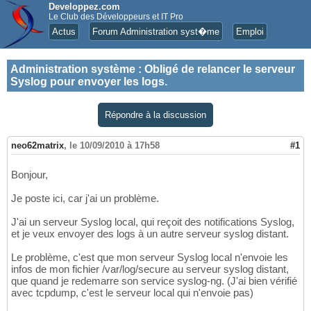
Developpez.com
Le Club des Développeurs et IT Pro
Actus
Forum Administration syst�me
Emploi
Administration système
:
Obligé de relancer le serveur
Syslog pour envoyer les logs.
Répondre à la discussion
neo62matrix
,
le 10/09/2010 à 17h58
#1
Bonjour,
Je poste ici, car j'ai un problème.
J'ai un serveur Syslog local, qui reçoit des notifications Syslog,
et je veux envoyer des logs à un autre serveur syslog distant.
Le problème, c'est que mon serveur Syslog local n'envoie les
infos de mon fichier /var/log/secure au serveur syslog distant,
que quand je redemarre son service syslog-ng. (J'ai bien vérifié
avec tcpdump, c'est le serveur local qui n'envoie pas)