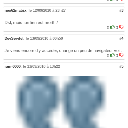
neo62matrix
,
le 12/09/2010 à 23h27
#3
Dsl, mais ton lien est mort! :/
0
0
DevServlet
,
le 13/09/2010 à 00h50
#4
Je viens encore d'y accéder, change un peu de navigateur voir.
0
0
ram-0000
,
le 13/09/2010 à 13h22
#5