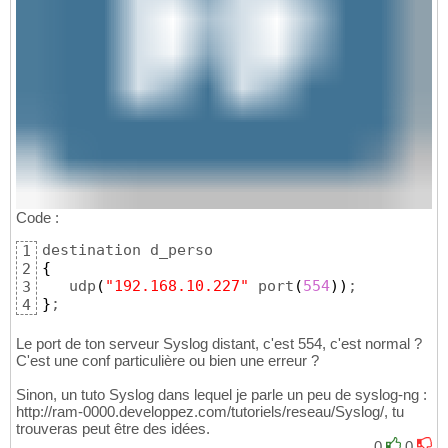
Code :
1
{
2
   udp
(
"192.168.10.227"
 port
(
554
)
)
3
}
;
4
Le port de ton serveur Syslog distant, c'est 554, c'est normal ?
C'est une conf particulière ou bien une erreur ?
Sinon, un tuto Syslog dans lequel je parle un peu de syslog-ng :
http://ram-0000.developpez.com/tutoriels/reseau/Syslog/, tu
trouveras peut être des idées.
0
0