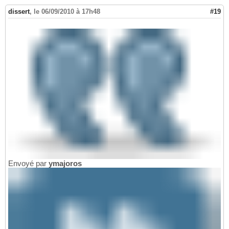
dissert
,
le 06/09/2010 à 17h48
#19
Envoyé par
ymajoros