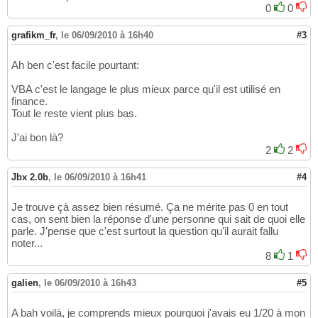
0
0
grafikm_fr
,
le 06/09/2010 à 16h40
#3
Ah ben c'est facile pourtant:
VBA c'est le langage le plus mieux parce qu'il est utilisé en
finance.
Tout le reste vient plus bas.
J'ai bon là?
2
2
Jbx 2.0b
,
le 06/09/2010 à 16h41
#4
Je trouve çà assez bien résumé. Ça ne mérite pas 0 en tout
cas, on sent bien la réponse d'une personne qui sait de quoi elle
parle. J'pense que c'est surtout la question qu'il aurait fallu
noter...
8
1
galien
,
le 06/09/2010 à 16h43
#5
A bah voilà, je comprends mieux pourquoi j'avais eu 1/20 à mon