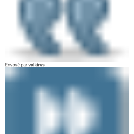
Envoyé par
valkirys