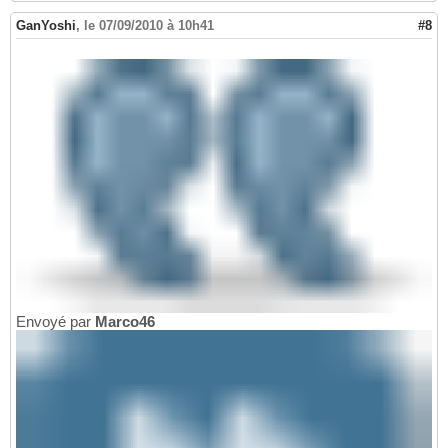
GanYoshi
,
le 07/09/2010 à 10h41
#8
Envoyé par
Marco46