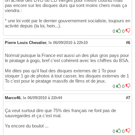
on achète des DVD ou CD vierges pour mettre Ubuntu mais
pas encore sur les disques durs qui sont moins chers mais ça
viendra :
* une loi voté par le dernier gouvernement socialiste, toujours en
activité depuis (la loi, hein...).
0
0
Pierre Louis Chevalier
,
le 06/09/2010 à 22h10
#6
Normal puisque la France est aussi un des plus gros pays pour
le piratage à gogo, bref c'est cohérent avec les chiffres du BSA.
Me dites pas qu'il faut des disques externes de 1 To pour
stoquer 1 go de photos à tout casser, les disques externes de 1
To c'est pour le piratage massifs de films et de jeux.
0
0
Marco46
,
le 06/09/2010 à 22h44
#7
Ça veut surtout dire que 75% des français ne font pas de
sauvegardes et ça c'est mal.
Ya encore du boulot ...
0
0