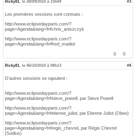
Ricky81
,
le 28/09/2010 à 15h04
#3
Les premières sessions sont connues :
http://www.eclipsedayparis.com/?
page=Agenda&lang=fr#chris_aniszczyk
http://www.eclipsedayparis.com/?
page=Agenda&lang=fr#fred_madiot
0
0
Ricky81
,
le 06/10/2010 à 08h13
#4
D'autres sessions se rajoutent :
http://www.eclipsedayparis.com/?
page=Agenda&lang=fr#steve_powell, par Steve Powell
http://www.eclipsedayparis.com/?
page=Agenda&lang=fr#etienne_juliot, par Etienne Juliot (Obeo)
http://www.eclipsedayparis.com/?
page=Agenda&lang=fr#regis_chevrel, par Régis Chevrel
(Sodius)