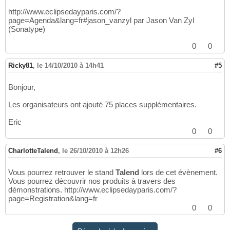
http://www.eclipsedayparis.com/?
page=Agenda&lang=fr#jason_vanzyl par Jason Van Zyl
(Sonatype)
0
0
Ricky81
,
le 14/10/2010 à 14h41
#5
Bonjour,
Les organisateurs ont ajouté 75 places supplémentaires.
Eric
0
0
CharlotteTalend
,
le 26/10/2010 à 12h26
#6
Vous pourrez retrouver le stand
Talend
lors de cet évènement.
Vous pourrez découvrir nos produits à travers des
démonstrations. http://www.eclipsedayparis.com/?
page=Registration&lang=fr
0
0