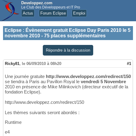
Developpez.com
Le Club des Développeurs et IT Pro
Actus
Forum Eclipse
Emploi
Eclipse
:
Évènement gratuit Eclipse Day Paris 2010 le 5
novembre 2010 - 75 places supplémentaires
Répondre à la discussion
Ricky81
,
le 06/09/2010 à 08h20
#1
Une journée gratuite
http://www.developpez.com/redirect/150
se tiendra à Paris au Pavillon Royal le
vendredi 5 Novembre
2010 en présence de Mike Milinkovich (directeur exécutif de la
fondation Eclipse).
http://www.developpez.com/redirect/150
Les thèmes suivants seront abordés :
Runtime
e4