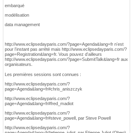
embarqué
modélisation
data management
http://www.eclipsedayparis.com/?page=Agenda&lang=fr n'est
pour l'instant pas arrêté mais http://www.eclipsedayparis.com/?
page=Registration&lang=fr. Vous pouvez d'ailleurs
http://www.eclipsedayparis.com/?page=SubmitTalk&lang=fr aux
organisateurs.
Les premières sessions sont connues :
http://www.eclipsedayparis.com/?
page=Agenda&lang=fr#chris_aniszczyk
http://www.eclipsedayparis.com/?
page=Agenda&lang=fr#fred_madiot
http://www.eclipsedayparis.com/?
page=Agenda&lang=fr#steve_powell, par Steve Powell
http://www.eclipsedayparis.com/?
page=Agenda&lang=fr#etienne_juliot, par Etienne Juliot (Obeo)