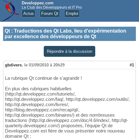
Developpez.com
Le Club des Développeurs et IT Pro
Actus
Forum Qt
Emploi
Qt
:
Traductions des Qt Labs, lieu d'expérimentation
par excellence des développeurs de Qt
Répondre à la discussion
gbdivers
,
le 01/09/2010 à 20h29
#1
La rubrique Qt continue de s'agrandir !
En plus des rubriques habituelles
(http://qt.developpez.com/tutoriels/,
http://qt.developpez.com/faq/, http://qt.developpez.com/outils/,
http://qt.developpez.com/livres/,
http://blog.developpez.com/recap/qt/,
http://qt.developpez.com/binaires/) et des nombreuses
traductions (http://qt.developpez.com/doc/4.6/index/, http://qt-
quarterly.developpez.com/) proposées, l'équipe Qt de
Developpez.com est fière de vous présenter notre nouveau
domaine Qt :