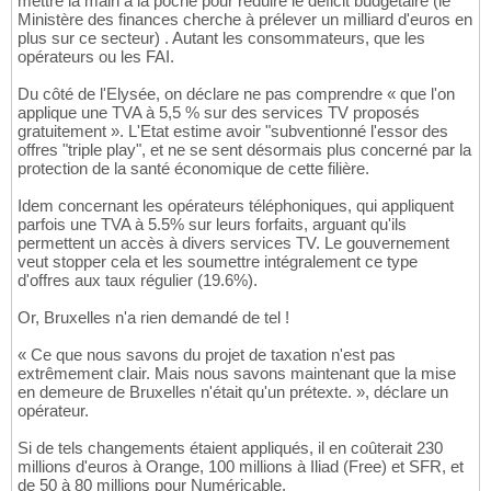
mettre la main à la poche pour réduire le déficit budgétaire (le
Ministère des finances cherche à prélever un milliard d'euros en
plus sur ce secteur) . Autant les consommateurs, que les
opérateurs ou les FAI.
Du côté de l'Elysée, on déclare ne pas comprendre « que l'on
applique une TVA à 5,5 % sur des services TV proposés
gratuitement ». L'Etat estime avoir "subventionné l'essor des
offres "triple play", et ne se sent désormais plus concerné par la
protection de la santé économique de cette filière.
Idem concernant les opérateurs téléphoniques, qui appliquent
parfois une TVA à 5.5% sur leurs forfaits, arguant qu'ils
permettent un accès à divers services TV. Le gouvernement
veut stopper cela et les soumettre intégralement ce type
d'offres aux taux régulier (19.6%).
Or, Bruxelles n'a rien demandé de tel !
« Ce que nous savons du projet de taxation n'est pas
extrêmement clair. Mais nous savons maintenant que la mise
en demeure de Bruxelles n'était qu'un prétexte. », déclare un
opérateur.
Si de tels changements étaient appliqués, il en coûterait 230
millions d'euros à Orange, 100 millions à Iliad (Free) et SFR, et
de 50 à 80 millions pour Numéricable.