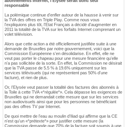
abonnements Internet, l'Elysée serait donc seul
responsable
La polémique continue d'enfler autour de la hausse à venir sur
la TVA des offres en Triple Play. Comme nous vous
l'expliquions plus tôt, l'Etat Français a décidé d'augmenter en
2011 la totalité de la TVA sur les forfaits Internet comprenant un
volet télévision.
Alors que cette action a été officiellement justifiée suite à une
demande de Bruxelles par notre gouvernement, voici que la
Commission Européenne s'en désolidarise. En effet, elle ne
veut pas porter le chapeau pour une mesure financière qu'elle
n'a pas sollicitée de la sorte. En effet, la Commission ne désirait
que la TVA passe de 5.5 % à 19.6% uniquement sur les
services télévisuels (qui ne représentent pas 50% d'une
facture), et rien de plus.
Or, l'Elysée veut passer la totalité des factures des abonnés à
la Toile à cette TVA «*régulée*». Cela dépasse les exigences de
Bruxelles qui ne demandait cette mesure que sur les services
non audiovisuels ainsi que pour les personnes ne bénéficiant
pas des offres TV par Internet.
De quoi mettre de l'eau au moulin d'Iliad qui affirme que la CE
n'est qu'un «*prétexte*» pour justifier cette mesure (la
Commission demande que 70% de la facture soit soumis à une