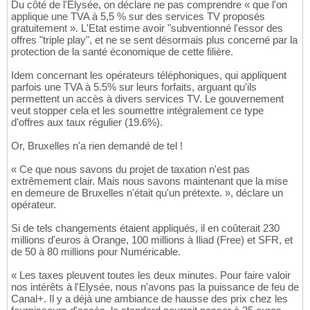
Du côté de l'Elysée, on déclare ne pas comprendre « que l'on
applique une TVA à 5,5 % sur des services TV proposés
gratuitement ». L'Etat estime avoir "subventionné l'essor des
offres "triple play", et ne se sent désormais plus concerné par la
protection de la santé économique de cette filière.
Idem concernant les opérateurs téléphoniques, qui appliquent
parfois une TVA à 5.5% sur leurs forfaits, arguant qu'ils
permettent un accès à divers services TV. Le gouvernement
veut stopper cela et les soumettre intégralement ce type
d'offres aux taux régulier (19.6%).
Or, Bruxelles n'a rien demandé de tel !
« Ce que nous savons du projet de taxation n'est pas
extrêmement clair. Mais nous savons maintenant que la mise
en demeure de Bruxelles n'était qu'un prétexte. », déclare un
opérateur.
Si de tels changements étaient appliqués, il en coûterait 230
millions d'euros à Orange, 100 millions à Iliad (Free) et SFR, et
de 50 à 80 millions pour Numéricable.
« Les taxes pleuvent toutes les deux minutes. Pour faire valoir
nos intérêts à l'Elysée, nous n'avons pas la puissance de feu de
Canal+. Il y a déjà une ambiance de hausse des prix chez les