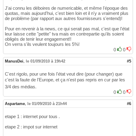
J'ai connu les déboires de numericable, et même l'époque des
quotas, mais aujourd'hui, c'est bien loin et il n'y a vraiment plus
de problème (par rapport aux autres fournisseurs s'entend)!
Pour en revenir à la news, ce qui serait pas mal, c'est que l'état
leur laisse cette "petite" tva mais en contrepartie qu'ils soient
obligés de tenir leur engagement!!
On verra s'ils veulent toujours les 5%!
0
0
ManusDei
,
le 01/09/2010 à 19h42
#5
C'est rigolo, pour une fois l'état veut dire (pour changer) que
c'est la faute de l'Europe, et ça n'est pas repris en cur par les
3/4 des médias.
0
0
Aspartame
,
le 01/09/2010 à 21h44
#6
etape 1 : internet pour tous .
etape 2 : impot sur internet