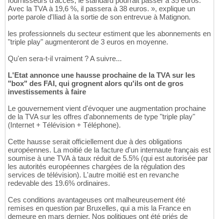
fournisseurs d'accès, le standard pourrait passer à 35 euros.
Avec la TVA à 19,6 %, il passera à 38 euros. », explique un
porte parole d'Iliad à la sortie de son entrevue à Matignon.
les professionnels du secteur estiment que les abonnements en
"triple play" augmenteront de 3 euros en moyenne.
Qu'en sera-t-il vraiment ? A suivre...
L'Etat annonce une hausse prochaine de la TVA sur les
"box" des FAI, qui grognent alors qu'ils ont de gros
investissements à faire
Le gouvernement vient d'évoquer une augmentation prochaine
de la TVA sur les offres d'abonnements de type "triple play"
(Internet + Télévision + Téléphone).
Cette hausse serait officiellement due à des obligations
européennes. La moitié de la facture d'un internaute français est
soumise à une TVA à taux réduit de 5.5% (qui est autorisée par
les autorités européennes chargées de la régulation des
services de télévision). L'autre moitié est en revanche
redevable des 19.6% ordinaires.
Ces conditions avantageuses ont malheureusement été
remises en question par Bruxelles, qui a mis la France en
demeure en mars dernier. Nos politiques ont été priés de