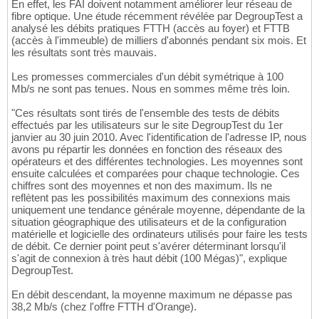
En effet, les FAI doivent notamment améliorer leur réseau de
fibre optique. Une étude récemment révélée par DegroupTest a
analysé les débits pratiques FTTH (accès au foyer) et FTTB
(accès à l'immeuble) de milliers d'abonnés pendant six mois. Et
les résultats sont très mauvais.
Les promesses commerciales d'un débit symétrique à 100
Mb/s ne sont pas tenues. Nous en sommes même très loin.
"Ces résultats sont tirés de l'ensemble des tests de débits
effectués par les utilisateurs sur le site DegroupTest du 1er
janvier au 30 juin 2010. Avec l'identification de l'adresse IP, nous
avons pu répartir les données en fonction des réseaux des
opérateurs et des différentes technologies. Les moyennes sont
ensuite calculées et comparées pour chaque technologie. Ces
chiffres sont des moyennes et non des maximum. Ils ne
reflètent pas les possibilités maximum des connexions mais
uniquement une tendance générale moyenne, dépendante de la
situation géographique des utilisateurs et de la configuration
matérielle et logicielle des ordinateurs utilisés pour faire les tests
de débit. Ce dernier point peut s'avérer déterminant lorsqu'il
s'agit de connexion à très haut débit (100 Mégas)", explique
DegroupTest.
En débit descendant, la moyenne maximum ne dépasse pas
38,2 Mb/s (chez l'offre FTTH d'Orange).