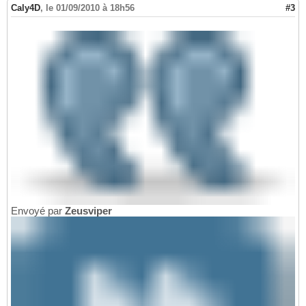
Caly4D
,
le 01/09/2010 à 18h56
#3
Envoyé par
Zeusviper