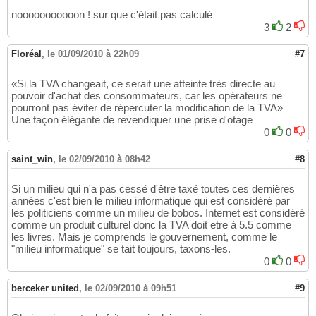
nooooooooooon ! sur que c'était pas calculé
3
2
Floréal
,
le 01/09/2010 à 22h09
#7
«Si la TVA changeait, ce serait une atteinte très directe au
pouvoir d'achat des consommateurs, car les opérateurs ne
pourront pas éviter de répercuter la modification de la TVA»
Une façon élégante de revendiquer une prise d'otage
0
0
saint_win
,
le 02/09/2010 à 08h42
#8
Si un milieu qui n'a pas cessé d'être taxé toutes ces dernières
années c'est bien le milieu informatique qui est considéré par
les politiciens comme un milieu de bobos. Internet est considéré
comme un produit culturel donc la TVA doit etre à 5.5 comme
les livres. Mais je comprends le gouvernement, comme le
"milieu informatique" se tait toujours, taxons-les.
0
0
berceker united
,
le 02/09/2010 à 09h51
#9