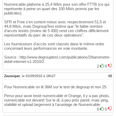
Numericable plafonne à 25,4 Mb/s pour son offre FTTB (ce qui
représente à peine un quart des 100 Mb/s promis par les
publicités).
SFR et Free s'en sortent mieux avec respectivement 51,5 et
44,8 Mb/s, mais DegroupTest estime que "le faible nombre
d'accès testés (moins de 5 000) rend ces chiffres difficilement
représentatifs du parc de ces deux opérateurs".
Les fournisseurs d'accès sont classés dans le même ordre
concernant leurs performances en voie montante.
Source : http://www.degrouptest.com/publications/2/barometre-
debit-internet-s1-2010/2
2
0
Zeusviper
,
le 01/09/2010 à 18h27
#2
Pour Numericable on lit 36M sur le test de degroup et non 25.
Perso pour avoir testé numericable et Orange, il y a pas photo,
numericable est devant! Sur le dl, à peu près pareil, mais ping,
stabilité et upload largement à l'avantage de Numericable.
0
0