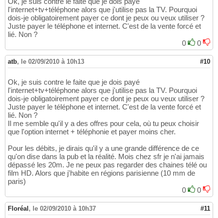
Ok, je suis contre le faite que je dois payé
l'internet+tv+téléphone alors que j'utilise pas la TV. Pourquoi
dois-je obligatoirement payer ce dont je peux ou veux utiliser ?
Juste payer le téléphone et internet. C'est de la vente forcé et
lié. Non ?
0
0
atb
,
le 02/09/2010 à 10h13
#10
Ok, je suis contre le faite que je dois payé
l'internet+tv+téléphone alors que j'utilise pas la TV. Pourquoi
dois-je obligatoirement payer ce dont je peux ou veux utiliser ?
Juste payer le téléphone et internet. C'est de la vente forcé et
lié. Non ?
Il me semble qu'il y a des offres pour cela, où tu peux choisir
que l'option internet + téléphonie et payer moins cher.
Pour les débits, je dirais qu'il y a une grande différence de ce
qu'on dise dans la pub et la réalité. Mois chez sfr je n'ai jamais
dépassé les 20m. Je ne peux pas regarder des chaines télé ou
film HD. Alors que j'habite en régions parisienne (10 mm de
paris)
0
0
Floréal
,
le 02/09/2010 à 10h37
#11