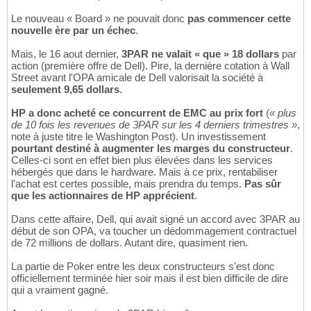
Le nouveau « Board » ne pouvait donc
pas commencer cette
nouvelle ère par un échec
.
Mais, le 16 aout dernier,
3PAR ne valait « que » 18 dollars
par
action (première offre de Dell). Pire, la dernière cotation à Wall
Street avant l'OPA amicale de Dell valorisait la société à
seulement 9,65 dollars
.
HP a donc acheté ce concurrent de EMC au prix fort
(
« plus
de 10 fois les revenues de 3PAR sur les 4 derniers trimestres »
,
note à juste titre le Washington Post). Un investissement
pourtant destiné à augmenter les marges du constructeur
.
Celles-ci sont en effet bien plus élevées dans les services
hébergés que dans le hardware. Mais à ce prix, rentabiliser
l'achat est certes possible, mais prendra du temps.
Pas sûr
que les actionnaires de HP apprécient
.
Dans cette affaire, Dell, qui avait signé un accord avec 3PAR au
début de son OPA, va toucher un dédommagement contractuel
de 72 millions de dollars. Autant dire, quasiment rien.
La partie de Poker entre les deux constructeurs s'est donc
officiellement terminée hier soir mais il est bien difficile de dire
qui a vraiment gagné.