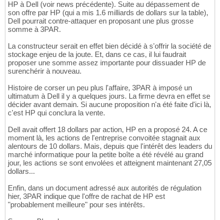
HP à Dell (voir news précédente). Suite au dépassement de
son offre par HP (qui a mis 1.6 milliards de dollars sur la table),
Dell pourrait contre-attaquer en proposant une plus grosse
somme à 3PAR.
La constructeur serait en effet bien décidé à s'offrir la société de
stockage enjeu de la joute. Et, dans ce cas, il lui faudrait
proposer une somme assez importante pour dissuader HP de
surenchérir à nouveau.
Histoire de corser un peu plus l'affaire, 3PAR à imposé un
ultimatum à Dell il y a quelques jours. La firme devra en effet se
décider avant demain. Si aucune proposition n'a été faite d'ici là,
c'est HP qui conclura la vente.
Dell avait offert 18 dollars par action, HP en a proposé 24. A ce
moment là, les actions de l'entreprise convoitée stagnait aux
alentours de 10 dollars. Mais, depuis que l'intérêt des leaders du
marché informatique pour la petite boîte a été révélé au grand
jour, les actions se sont envolées et atteignent maintenant 27,05
dollars...
Enfin, dans un document adressé aux autorités de régulation
hier, 3PAR indique que l'offre de rachat de HP est
"probablement meilleure" pour ses intérêts.