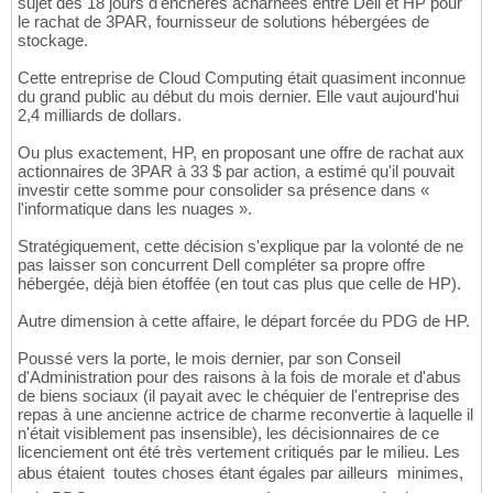
sujet des 18 jours d'enchères acharnées entre Dell et HP pour
le rachat de 3PAR, fournisseur de solutions hébergées de
stockage.
Cette entreprise de Cloud Computing était quasiment inconnue
du grand public au début du mois dernier. Elle vaut aujourd'hui
2,4 milliards de dollars.
Ou plus exactement, HP, en proposant une offre de rachat aux
actionnaires de 3PAR à 33 $ par action, a estimé qu'il pouvait
investir cette somme pour consolider sa présence dans «
l'informatique dans les nuages ».
Stratégiquement, cette décision s'explique par la volonté de ne
pas laisser son concurrent Dell compléter sa propre offre
hébergée, déjà bien étoffée (en tout cas plus que celle de HP).
Autre dimension à cette affaire, le départ forcée du PDG de HP.
Poussé vers la porte, le mois dernier, par son Conseil
d'Administration pour des raisons à la fois de morale et d'abus
de biens sociaux (il payait avec le chéquier de l'entreprise des
repas à une ancienne actrice de charme reconvertie à laquelle il
n'était visiblement pas insensible), les décisionnaires de ce
licenciement ont été très vertement critiqués par le milieu. Les
abus étaient  toutes choses étant égales par ailleurs  minimes,