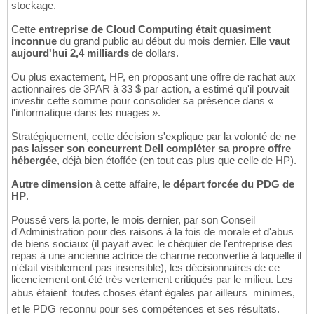
stockage.
Cette
entreprise de Cloud Computing était quasiment
inconnue
du grand public au début du mois dernier. Elle
vaut
aujourd'hui 2,4 milliards
de dollars.
Ou plus exactement, HP, en proposant une offre de rachat aux
actionnaires de 3PAR à 33 $ par action, a estimé qu'il pouvait
investir cette somme pour consolider sa présence dans «
l'informatique dans les nuages ».
Stratégiquement, cette décision s'explique par la volonté de
ne
pas laisser son concurrent Dell compléter sa propre offre
hébergée
, déjà bien étoffée (en tout cas plus que celle de HP).
Autre dimension
à cette affaire, le
départ forcée du PDG de
HP
.
Poussé vers la porte, le mois dernier, par son Conseil
d'Administration pour des raisons à la fois de morale et d'abus
de biens sociaux (il payait avec le chéquier de l'entreprise des
repas à une ancienne actrice de charme reconvertie à laquelle il
n'était visiblement pas insensible), les décisionnaires de ce
licenciement ont été très vertement critiqués par le milieu. Les
abus étaient  toutes choses étant égales par ailleurs  minimes,
et le PDG reconnu pour ses compétences et ses résultats.