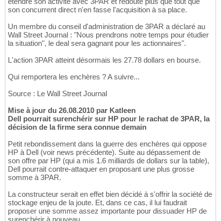
étendre son activité avec 3PAR et redoute plus que tout que
son concurrent direct n'en fasse l'acquisition à sa place.
Un membre du conseil d'administration de 3PAR a déclaré au
Wall Street Journal : "Nous prendrons notre temps pour étudier
la situation", le deal sera gagnant pour les actionnaires".
L'action 3PAR atteint désormais les 27.78 dollars en bourse.
Qui remportera les enchères ? A suivre...
Source : Le Wall Street Journal
Mise à jour du 26.08.2010 par Katleen
Dell pourrait surenchérir sur HP pour le rachat de 3PAR, la
décision de la firme sera connue demain
Petit rebondissement dans la guerre des enchères qui oppose
HP à Dell (voir news précédente). Suite au dépassement de
son offre par HP (qui a mis 1.6 milliards de dollars sur la table),
Dell pourrait contre-attaquer en proposant une plus grosse
somme à 3PAR.
La constructeur serait en effet bien décidé à s'offrir la société de
stockage enjeu de la joute. Et, dans ce cas, il lui faudrait
proposer une somme assez importante pour dissuader HP de
surenchérir à nouveau.