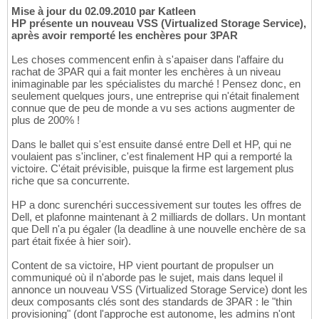
Mise à jour du 02.09.2010 par Katleen
HP présente un nouveau VSS (Virtualized Storage Service),
après avoir remporté les enchères pour 3PAR
Les choses commencent enfin à s'apaiser dans l'affaire du
rachat de 3PAR qui a fait monter les enchères à un niveau
inimaginable par les spécialistes du marché ! Pensez donc, en
seulement quelques jours, une entreprise qui n'était finalement
connue que de peu de monde a vu ses actions augmenter de
plus de 200% !
Dans le ballet qui s'est ensuite dansé entre Dell et HP, qui ne
voulaient pas s'incliner, c'est finalement HP qui a remporté la
victoire. C'était prévisible, puisque la firme est largement plus
riche que sa concurrente.
HP a donc surenchéri successivement sur toutes les offres de
Dell, et plafonne maintenant à 2 milliards de dollars. Un montant
que Dell n'a pu égaler (la deadline à une nouvelle enchère de sa
part était fixée à hier soir).
Content de sa victoire, HP vient pourtant de propulser un
communiqué où il n'aborde pas le sujet, mais dans lequel il
annonce un nouveau VSS (Virtualized Storage Service) dont les
deux composants clés sont des standards de 3PAR : le "thin
provisioning" (dont l'approche est autonome, les admins n'ont