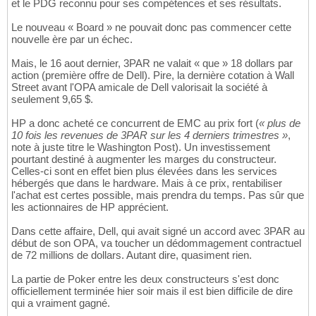
et le PDG reconnu pour ses compétences et ses résultats.
Le nouveau « Board » ne pouvait donc pas commencer cette
nouvelle ère par un échec.
Mais, le 16 aout dernier, 3PAR ne valait « que » 18 dollars par
action (première offre de Dell). Pire, la dernière cotation à Wall
Street avant l'OPA amicale de Dell valorisait la société à
seulement 9,65 $.
HP a donc acheté ce concurrent de EMC au prix fort (
« plus de
10 fois les revenues de 3PAR sur les 4 derniers trimestres »
,
note à juste titre le Washington Post). Un investissement
pourtant destiné à augmenter les marges du constructeur.
Celles-ci sont en effet bien plus élevées dans les services
hébergés que dans le hardware. Mais à ce prix, rentabiliser
l'achat est certes possible, mais prendra du temps. Pas sûr que
les actionnaires de HP apprécient.
Dans cette affaire, Dell, qui avait signé un accord avec 3PAR au
début de son OPA, va toucher un dédommagement contractuel
de 72 millions de dollars. Autant dire, quasiment rien.
La partie de Poker entre les deux constructeurs s'est donc
officiellement terminée hier soir mais il est bien difficile de dire
qui a vraiment gagné.