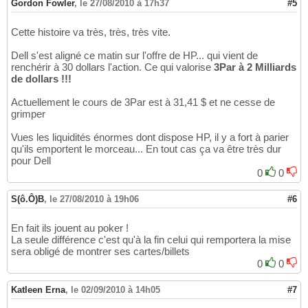
Gordon Fowler
,
le 27/08/2010 à 17h37
#5
Cette histoire va très, très, très vite.
Dell s'est aligné ce matin sur l'offre de HP... qui vient de
renchérir à 30 dollars l'action. Ce qui valorise
3Par à 2 Milliards
de dollars !!!
Actuellement le cours de 3Par est à 31,41 $ et ne cesse de
grimper
Vues les liquidités énormes dont dispose HP, il y a fort à parier
qu'ils emportent le morceau... En tout cas ça va être très dur
pour Dell
0
0
S(ô.Ô)B
,
le 27/08/2010 à 19h06
#6
En fait ils jouent au poker !
La seule différence c'est qu'à la fin celui qui remportera la mise
sera obligé de montrer ses cartes/billets
0
0
Katleen Erna
,
le 02/09/2010 à 14h05
#7