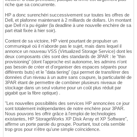
riche que sa concurrente.
HP a donc surenchéri successivement sur toutes les offres de
Dell, et plafonne maintenant à 2 milliards de dollars. Un montant
que Dell n'a pu égaler (la deadline à une nouvelle enchère de sa
part était fixée à hier soir).
Content de sa victoire, HP vient pourtant de propulser un
communiqué où il n'aborde pas le sujet, mais dans lequel il
annonce un nouveau VSS (Virtualized Storage Service) dont les
deux composants clés sont des standards de 3PAR : le "thin
provisioning" (dont l'approche est autonome, les admins n'ont
pas besoin de créer et d'organiser des espaces séparés pour
différents buts) et le "data tiering" (qui permet de transférer des
données d'un niveau à un autre sans coupure, la particularité de
3PAR étant de permettre de combiner plusieurs niveaux de
stockage dans un seul volume pour un coût plus réduit par
gigabit que la fibre optique) .
"Les nouvelles possibilités des services HP annoncées ce jour
sont totalement indépendantes de notre enchère pour 3PAR.
Nous pouvons les offrir grâce à l'emploi de technologies
existantes, HP StorageWorks XP Disk Array et XP Software",
affirme un porte parole du groupe. Pourtant, tout cela semble
trop gros pour n'être qu'une simple coïncidence.