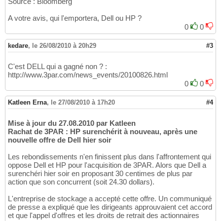
Source : Bloomberg
A votre avis, qui l'emportera, Dell ou HP ?
0
0
kedare
,
le 26/08/2010 à 20h29
#3
C'est DELL qui a gagné non ? :
http://www.3par.com/news_events/20100826.html
0
0
Katleen Erna
,
le 27/08/2010 à 17h20
#4
Mise à jour du 27.08.2010 par Katleen
Rachat de 3PAR : HP surenchérit à nouveau, après une
nouvelle offre de Dell hier soir
Les rebondissements n'en finissent plus dans l'affrontement qui
oppose Dell et HP pour l'acquisition de 3PAR. Alors que Dell a
surenchéri hier soir en proposant 30 centimes de plus par
action que son concurrent (soit 24.30 dollars).
L'entreprise de stockage a accepté cette offre. Un communiqué
de presse a expliqué que les dirigeants approuvaient cet accord
et que l'appel d'offres et les droits de retrait des actionnaires