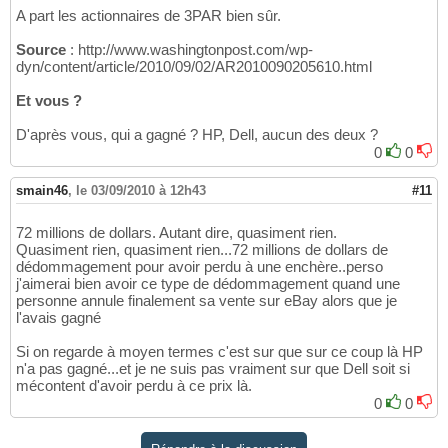
A part les actionnaires de 3PAR bien sûr.
Source
: http://www.washingtonpost.com/wp-
dyn/content/article/2010/09/02/AR2010090205610.html
Et vous ?
D'après vous, qui a gagné ? HP, Dell, aucun des deux ?
0
0
smain46
,
le 03/09/2010 à 12h43
#11
72 millions de dollars. Autant dire, quasiment rien.
Quasiment rien, quasiment rien...72 millions de dollars de
dédommagement pour avoir perdu à une enchère..perso
j'aimerai bien avoir ce type de dédommagement quand une
personne annule finalement sa vente sur eBay alors que je
l'avais gagné
Si on regarde à moyen termes c'est sur que sur ce coup là HP
n'a pas gagné...et je ne suis pas vraiment sur que Dell soit si
mécontent d'avoir perdu à ce prix là.
0
0