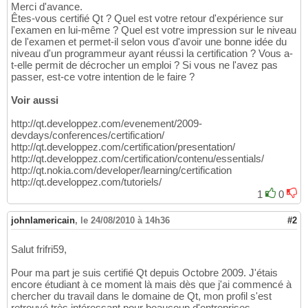
Merci d'avance.
Êtes-vous certifié Qt ? Quel est votre retour d'expérience sur
l'examen en lui-même ? Quel est votre impression sur le niveau
de l'examen et permet-il selon vous d'avoir une bonne idée du
niveau d'un programmeur ayant réussi la certification ? Vous a-
t-elle permit de décrocher un emploi ? Si vous ne l'avez pas
passer, est-ce votre intention de le faire ?
Voir aussi
http://qt.developpez.com/evenement/2009-
devdays/conferences/certification/
http://qt.developpez.com/certification/presentation/
http://qt.developpez.com/certification/contenu/essentials/
http://qt.nokia.com/developer/learning/certification
http://qt.developpez.com/tutoriels/
1
0
johnlamericain
,
le 24/08/2010 à 14h36
#2
Salut frifri59,
Pour ma part je suis certifié Qt depuis Octobre 2009. J'étais
encore étudiant à ce moment là mais dès que j'ai commencé à
chercher du travail dans le domaine de Qt, mon profil s'est
retrouvé très intéressant pour beaucoup d'entreprises.