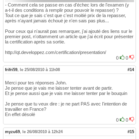
- Comment cela se passe en cas d'échec lors de l'examen (y
a-t-il des conditions à remplir pour pouvoir le repasser) ?
Tout ce que je sais c'est que c'est moitié prix de la repasser,
après n'ayant jamais échoué je n'en sais pas plus...
Pour ceux qui n'aurait pas remarquer, j'ai ajouté des liens sur le
premier post, n'ottamment un article que j'ai écrit pour présenter
la certification après sa sortie.
http://qt.developpez.com/certification/presentation/
0
0
frifri59
,
le 25/08/2010 à 11h08
#14
Merci pour tes réponses John.
Je pense que je vais me laisser tenter avant de partir.
Et je pense aussi que je vais me laisser tenter par le bouquin
Je pense que tu veux dire : je ne part PAS avec l'intention de
travailler en France?
En effet désolé
0
0
myzu69
,
le 26/08/2010 à 12h24
#15