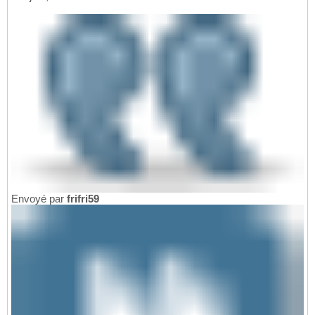
Envoyé par
frifri59