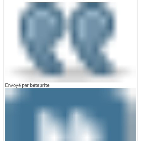
Envoyé par
betsprite