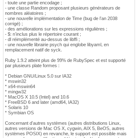
- toute une partie encodage ;
- une classe Random proposant plusieurs générateurs de
nombres aléatoires ;
- une nouvelle implémentation de Time (bug de l'an 2038
corrigé) ;
- des améliorations sur les expressions régulières ;
- $: n'inclus plus le répertoire courant ;
- dl réimplémenté au-dessus de libffi ;
- une nouvelle librairie psych qui englobe libyaml, en
remplacement natif de syck.
Ruby 1.9.2 atteint plus de 99% de RubySpec et est supporté
par plusieurs plate formes :
* Debian GNU/Linux 5.0 sur IA32
* mswin32
* x64-mswin64
* mingw32
* MacOS X 10.5 (Intel) and 10.6
* FreeBSD 6 and later (amd64, IA32)
* Solaris 10
* Symbian OS
Concernant d'autres systèmes (autres distributions Linux,
autres versions de Mac OS X, cygwin, AIX 5, BeOS, autres
systèmes POSIX) en revanche, le support est possible mais