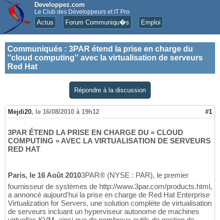
Developpez.com
Le Club des Développeurs et IT Pro
Actus
Forum Communiqu�s
Emploi
Communiqués
:
3PAR étend la prise en charge du
''cloud computing'' avec la virtualisation de serveurs
Red Hat
Répondre à la discussion
Mejdi20
,
le 16/08/2010 à 19h12
#1
3PAR ÉTEND LA PRISE EN CHARGE DU « CLOUD
COMPUTING » AVEC LA VIRTUALISATION DE SERVEURS
RED HAT
Paris, le 16 Août 2010
3PAR® (NYSE : PAR), le premier
fournisseur de systèmes de http://www.3par.com/products.html,
a annoncé aujourd'hui la prise en charge de Red Hat Enterprise
Virtualization for Servers, une solution complète de virtualisation
de serveurs incluant un hyperviseur autonome de machines
virtuelles KVM, ainsi que de nombreux outils de gestion de