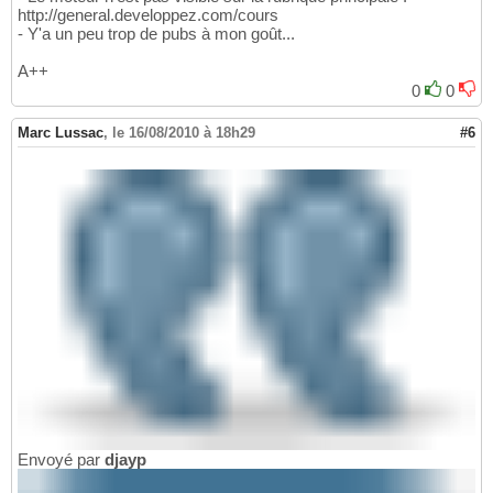
http://general.developpez.com/cours
- Y'a un peu trop de pubs à mon goût...
A++
0
0
Marc Lussac
,
le 16/08/2010 à 18h29
#6
Envoyé par
djayp