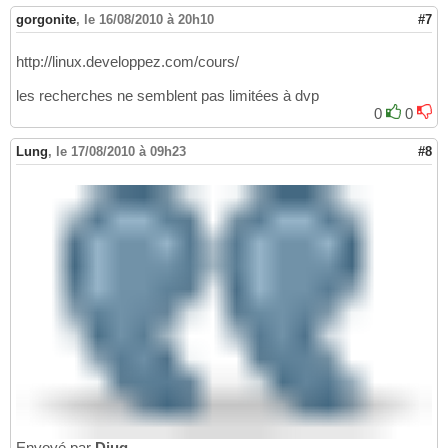
gorgonite
,
le 16/08/2010 à 20h10
#7
http://linux.developpez.com/cours/
les recherches ne semblent pas limitées à dvp
0
0
Lung
,
le 17/08/2010 à 09h23
#8
Envoyé par
Djug