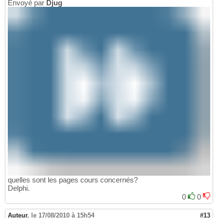
Envoyé par
Djug
quelles sont les pages cours concernés?
Delphi.
0
0
Auteur
,
le 17/08/2010 à 15h54
#13