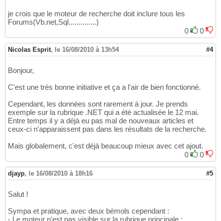
je crois que le moteur de recherche doit inclure tous les
Forums(Vb.net,Sql..............)
0
0
Nicolas Esprit
,
le 16/08/2010 à 13h54
#4
Bonjour,
C'est une très bonne initiative et ça a l'air de bien fonctionné.
Cependant, les données sont rarement à jour. Je prends
exemple sur la rubrique .NET qui a été actualisée le 12 mai.
Entre temps il y a déjà eu pas mal de nouveaux articles et
ceux-ci n'apparaissent pas dans les résultats de la recherche.
Mais globalement, c'est déjà beaucoup mieux avec cet ajout.
0
0
djayp
,
le 16/08/2010 à 18h16
#5
Salut !
Sympa et pratique, avec deux bémols cependant :
- Le moteur n'est pas visible sur la rubrique principale :