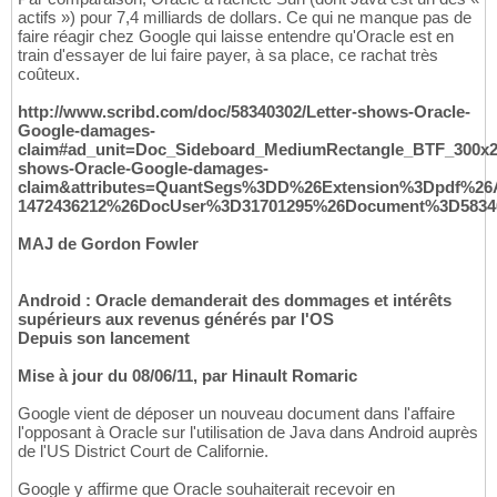
actifs ») pour 7,4 milliards de dollars. Ce qui ne manque pas de
faire réagir chez Google qui laisse entendre qu'Oracle est en
train d'essayer de lui faire payer, à sa place, ce rachat très
coûteux.
http://www.scribd.com/doc/58340302/Letter-shows-Oracle-
Google-damages-
claim#ad_unit=Doc_Sideboard_MediumRectangle_BTF_300x25
shows-Oracle-Google-damages-
claim&attributes=QuantSegs%3DD%26Extension%3Dpdf%26
1472436212%26DocUser%3D31701295%26Document%3D5834
MAJ de Gordon Fowler
Android : Oracle demanderait des dommages et intérêts
supérieurs aux revenus générés par l'OS
Depuis son lancement
Mise à jour du 08/06/11, par Hinault Romaric
Google vient de déposer un nouveau document dans l'affaire
l'opposant à Oracle sur l'utilisation de Java dans Android auprès
de l'US District Court de Californie.
Google y affirme que Oracle souhaiterait recevoir en