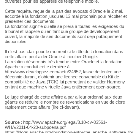
ouvertes pour les appareils de téléphonie mobile.
Cette requête, reçue de la part des avocats d'Oracle le 2 mai,
accorde à la fondation jusqu'au 13 mai prochain pour récolter et
présenter ces documents.
La fondation signifie qu'elle se pliera à toutes les exigences du
tribunal et rappelle qu'en tant que groupe de développement
ouvert, la majorité de ses documents sont déjà publiquement
disponibles.
Il n'est pas clair pour le moment si le rôle de la fondation dans
cette affaire peut aider Oracle à inculper Google.
La relation désormais très tendue entre Oracle et la fondation
Apache a conduit cette dernière à
http://www.developpez.com/actu/24952, lasse de tenter, une
décennie durant, d'obtenir une licence convenable du Kit de
compatibilité de Java (TCK) lui permettant de valider Harmony
en tant que machine virtuelle Java entièrement open-source.
Le juge chargé de cette affaire a par ailleur ordonné aux deux
géants de réduire le nombre de revendications en vue de clore
rapidement cette affaire (lire ci-devant).
Source
: http://www.apache.org/legal/3.10-cv-03561-
WHA/2011-04-29-subpoena.pdf
https://blogs.apache.org/foundation/entry/the_apache_software_