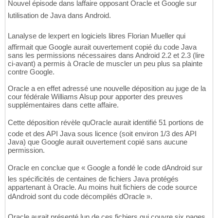
Nouvel épisode dans laffaire opposant Oracle et Google sur
lutilisation de Java dans Android.
Lanalyse de lexpert en logiciels libres Florian Mueller qui
affirmait que Google aurait ouvertement copié du code Java
sans les permissions nécessaires dans Android 2.2 et 2.3 (lire
ci-avant) a permis à Oracle de muscler un peu plus sa plainte
contre Google.
Oracle a en effet adressé une nouvelle déposition au juge de la
cour fédérale Williams Alsup pour apporter des preuves
supplémentaires dans cette affaire.
Cette déposition révèle quOracle aurait identifié 51 portions de
code et des API Java sous licence (soit environ 1/3 des API
Java) que Google aurait ouvertement copié sans aucune
permission.
Oracle en conclue que « Google a fondé le code dAndroid sur
les spécificités de centaines de fichiers Java protégés
appartenant à Oracle. Au moins huit fichiers de code source
dAndroid sont du code décompilés dOracle ».
Oracle aurait présenté lun de ces fichiers qui couvre six pages