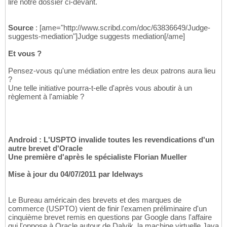
lire notre dossier ci-devant.
Source
: [ame="http://www.scribd.com/doc/63836649/Judge-
suggests-mediation"]Judge suggests mediation[/ame]
Et vous ?
Pensez-vous qu'une médiation entre les deux patrons aura lieu
?
Une telle initiative pourra-t-elle d'après vous aboutir à un
règlement à l'amiable ?
Android : L'USPTO invalide toutes les revendications d'un
autre brevet d'Oracle
Une première d'après le spécialiste Florian Mueller
Mise à jour du 04/07/2011 par Idelways
Le Bureau américain des brevets et des marques de
commerce (USPTO) vient de finir l'examen préliminaire d'un
cinquième brevet remis en questions par Google dans l'affaire
qui l'oppose à Oracle autour de Dalvik, la machine virtuelle Java