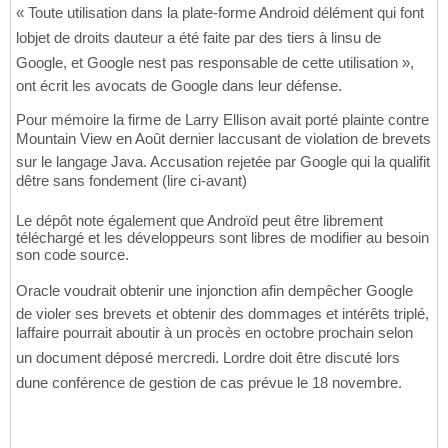
« Toute utilisation dans la plate-forme Android délément qui font
lobjet de droits dauteur a été faite par des tiers à linsu de
Google, et Google nest pas responsable de cette utilisation »,
ont écrit les avocats de Google dans leur défense.
Pour mémoire la firme de Larry Ellison avait porté plainte contre
Mountain View en Août dernier laccusant de violation de brevets
sur le langage Java. Accusation rejetée par Google qui la qualifit
dêtre sans fondement (lire ci-avant)
Le dépôt note également que Androïd peut être librement
téléchargé et les développeurs sont libres de modifier au besoin
son code source.
Oracle voudrait obtenir une injonction afin dempêcher Google
de violer ses brevets et obtenir des dommages et intérêts triplé,
laffaire pourrait aboutir à un procès en octobre prochain selon
un document déposé mercredi. Lordre doit être discuté lors
dune conférence de gestion de cas prévue le 18 novembre.