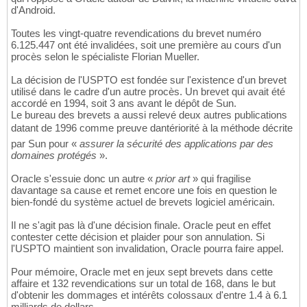
d'Android.
Toutes les vingt-quatre revendications du brevet numéro
6.125.447 ont été invalidées, soit une première au cours d'un
procès selon le spécialiste Florian Mueller.
La décision de l'USPTO est fondée sur l'existence d'un brevet
utilisé dans le cadre d'un autre procès. Un brevet qui avait été
accordé en 1994, soit 3 ans avant le dépôt de Sun.
Le bureau des brevets a aussi relevé deux autres publications
datant de 1996 comme preuve dantériorité à la méthode décrite
par Sun pour «
assurer la sécurité des applications par des
domaines protégés
».
Oracle s'essuie donc un autre «
prior art
» qui fragilise
davantage sa cause et remet encore une fois en question le
bien-fondé du système actuel de brevets logiciel américain.
Il ne s'agit pas là d'une décision finale. Oracle peut en effet
contester cette décision et plaider pour son annulation. Si
l'USPTO maintient son invalidation, Oracle pourra faire appel.
Pour mémoire, Oracle met en jeux sept brevets dans cette
affaire et 132 revendications sur un total de 168, dans le but
d'obtenir les dommages et intérêts colossaux d'entre 1.4 à 6.1
milliards de dollars.