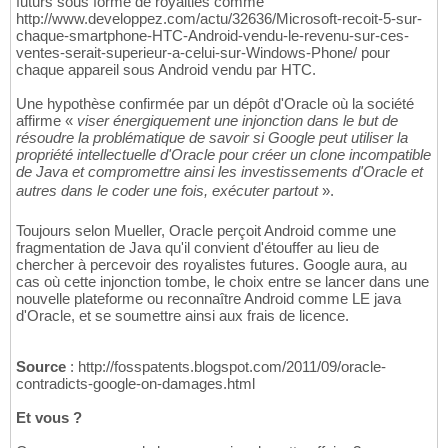
futurs sous forme de royalties comme
http://www.developpez.com/actu/32636/Microsoft-recoit-5-sur-
chaque-smartphone-HTC-Android-vendu-le-revenu-sur-ces-
ventes-serait-superieur-a-celui-sur-Windows-Phone/ pour
chaque appareil sous Android vendu par HTC.
Une hypothèse confirmée par un dépôt d'Oracle où la société
affirme «
viser énergiquement une injonction dans le but de
résoudre la problématique de savoir si Google peut utiliser la
propriété intellectuelle d'Oracle pour créer un clone incompatible
de Java et compromettre ainsi les investissements d'Oracle et
autres dans le coder une fois, exécuter partout
».
Toujours selon Mueller, Oracle perçoit Android comme une
fragmentation de Java qu'il convient d'étouffer au lieu de
chercher à percevoir des royalistes futures. Google aura, au
cas où cette injonction tombe, le choix entre se lancer dans une
nouvelle plateforme ou reconnaître Android comme LE java
d'Oracle, et se soumettre ainsi aux frais de licence.
Source
: http://fosspatents.blogspot.com/2011/09/oracle-
contradicts-google-on-damages.html
Et vous ?