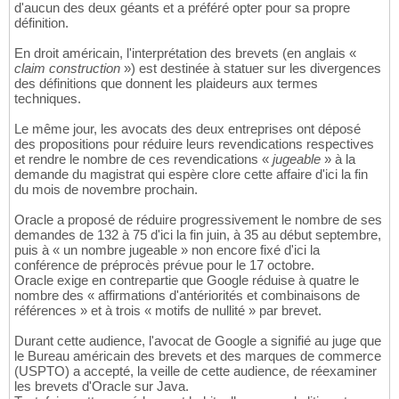
d'aucun des deux géants et a préféré opter pour sa propre
définition.
En droit américain, l'interprétation des brevets (en anglais «
claim construction
») est destinée à statuer sur les divergences
des définitions que donnent les plaideurs aux termes
techniques.
Le même jour, les avocats des deux entreprises ont déposé
des propositions pour réduire leurs revendications respectives
et rendre le nombre de ces revendications «
jugeable
» à la
demande du magistrat qui espère clore cette affaire d'ici la fin
du mois de novembre prochain.
Oracle a proposé de réduire progressivement le nombre de ses
demandes de 132 à 75 d'ici la fin juin, à 35 au début septembre,
puis à « un nombre jugeable » non encore fixé d'ici la
conférence de préprocès prévue pour le 17 octobre.
Oracle exige en contrepartie que Google réduise à quatre le
nombre des « affirmations d'antériorités et combinaisons de
références » et à trois « motifs de nullité » par brevet.
Durant cette audience, l'avocat de Google a signifié au juge que
le Bureau américain des brevets et des marques de commerce
(USPTO) a accepté, la veille de cette audience, de réexaminer
les brevets d'Oracle sur Java.