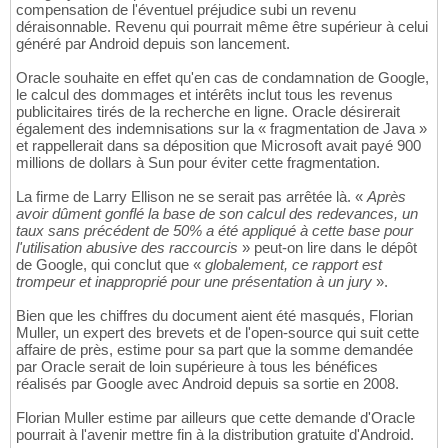
compensation de l'éventuel préjudice subi un revenu
déraisonnable. Revenu qui pourrait même être supérieur à celui
généré par Android depuis son lancement.
Oracle souhaite en effet qu'en cas de condamnation de Google,
le calcul des dommages et intérêts inclut tous les revenus
publicitaires tirés de la recherche en ligne. Oracle désirerait
également des indemnisations sur la « fragmentation de Java »
et rappellerait dans sa déposition que Microsoft avait payé 900
millions de dollars à Sun pour éviter cette fragmentation.
La firme de Larry Ellison ne se serait pas arrêtée là. «
Après
avoir dûment gonflé la base de son calcul des redevances, un
taux sans précédent de 50% a été appliqué à cette base pour
l'utilisation abusive des raccourcis
» peut-on lire dans le dépôt
de Google, qui conclut que «
globalement, ce rapport est
trompeur et inapproprié pour une présentation à un jury
».
Bien que les chiffres du document aient été masqués, Florian
Muller, un expert des brevets et de l'open-source qui suit cette
affaire de près, estime pour sa part que la somme demandée
par Oracle serait de loin supérieure à tous les bénéfices
réalisés par Google avec Android depuis sa sortie en 2008.
Florian Muller estime par ailleurs que cette demande d'Oracle
pourrait à l'avenir mettre fin à la distribution gratuite d'Android.