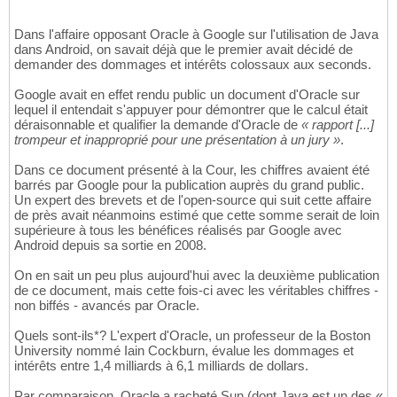
Dans l'affaire opposant Oracle à Google sur l'utilisation de Java
dans Android, on savait déjà que le premier avait décidé de
demander des dommages et intérêts colossaux aux seconds.
Google avait en effet rendu public un document d'Oracle sur
lequel il entendait s'appuyer pour démontrer que le calcul était
déraisonnable et qualifier la demande d'Oracle de
« rapport [...]
trompeur et inapproprié pour une présentation à un jury »
.
Dans ce document présenté à la Cour, les chiffres avaient été
barrés par Google pour la publication auprès du grand public.
Un expert des brevets et de l'open-source qui suit cette affaire
de près avait néanmoins estimé que cette somme serait de loin
supérieure à tous les bénéfices réalisés par Google avec
Android depuis sa sortie en 2008.
On en sait un peu plus aujourd'hui avec la deuxième publication
de ce document, mais cette fois-ci avec les véritables chiffres -
non biffés - avancés par Oracle.
Quels sont-ils*? L'expert d'Oracle, un professeur de la Boston
University nommé Iain Cockburn, évalue les dommages et
intérêts entre 1,4 milliards à 6,1 milliards de dollars.
Par comparaison, Oracle a racheté Sun (dont Java est un des «