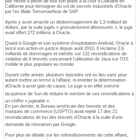
pas hésité à peser de tout son poids à la cour d'Oakland en
Californie pour témoigner du vol de secrets industriels d'Oracle
par l'ex filiale TomorrowNow de SAP
Après y avoir arraché un dédommagement de 1.3 milliard de
dollars, par la suite jugés «
grossièrement démesurés
», le juge
avait offert 272 millions à Oracle.
Quant à Google et son système d'exploitation Android, Oracle a
lancé son action en justice depuis août 2010. Il réclame 2.6
milliards de dommages et intérêts sur 132 revendications de
violation de 6 brevets concernant l'utilisation de Java sur l'OS
mobile le plus populaire au monde.
Durant cette année, plusieurs épisodes ont eu lieu sans pour
autant mettre un terme à l'affaire, ni éreinter la détermination
dOracle à avoir gain de cause. Le juge a en effet sommé
lacquéreur de Sun de réduire le nombre de ses revendications à
un chiffre «
jugeable
».
En juin dernier, le Bureau américain des brevets et des
marques de commerce (USPTO) avait rejeté 17 des 21
revendications de lun des brevets d'Oracle à la suite d'une
demande de réexamen par Google.
Pour plus de détails sur les rebondissements de cette affaire,