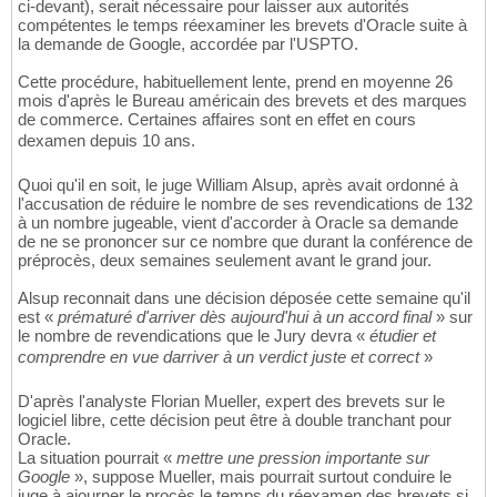
ci-devant), serait nécessaire pour laisser aux autorités
compétentes le temps réexaminer les brevets d'Oracle suite à
la demande de Google, accordée par l'USPTO.
Cette procédure, habituellement lente, prend en moyenne 26
mois d'après le Bureau américain des brevets et des marques
de commerce. Certaines affaires sont en effet en cours
dexamen depuis 10 ans.
Quoi qu'il en soit, le juge William Alsup, après avait ordonné à
l'accusation de réduire le nombre de ses revendications de 132
à un nombre jugeable, vient d'accorder à Oracle sa demande
de ne se prononcer sur ce nombre que durant la conférence de
préprocès, deux semaines seulement avant le grand jour.
Alsup reconnait dans une décision déposée cette semaine qu'il
est «
prématuré d'arriver dès aujourd'hui à un accord final
» sur
le nombre de revendications que le Jury devra «
étudier et
comprendre en vue darriver à un verdict juste et correct
»
D'après l'analyste Florian Mueller, expert des brevets sur le
logiciel libre, cette décision peut être à double tranchant pour
Oracle.
La situation pourrait «
mettre une pression importante sur
Google
», suppose Mueller, mais pourrait surtout conduire le
juge à ajourner le procès le temps du réexamen des brevets si