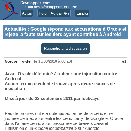
Developpez.com
Le Club des Développeurs et IT Pro
Actus
Forum Actualit�s
Emploi
Actualités
:
Google répond aux accusations d'Oracle et
rejette la faute sur les tiers ayant contribué à Android
Répondre à la discussion
Gordon Fowler
,
le 13/08/2010 à 08h14
#1
Java : Oracle déterminé à obtenir une injonction contre
Android
Aucun terrain d'entente trouvé après deux séances de
médiation
Mise à jour du 23 septembre 2011 par Idelways
Peu de progrès ont été obtenus au terme de la deuxième
journée de médiation entre les deux Larry de Google et Oracle
dans l'affaire de violation présumée de brevets Java et
l'utilisation d'un «
clone incompatible
» sur Android.