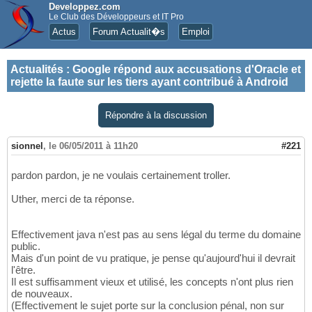
Developpez.com
Le Club des Développeurs et IT Pro
Actus
Forum Actualit�s
Emploi
Actualités
:
Google répond aux accusations d'Oracle et
rejette la faute sur les tiers ayant contribué à Android
Répondre à la discussion
sionnel
,
le 06/05/2011 à 11h20
#221
pardon pardon, je ne voulais certainement troller.
Uther, merci de ta réponse.
Effectivement java n'est pas au sens légal du terme du domaine
public.
Mais d'un point de vu pratique, je pense qu'aujourd'hui il devrait
l'être.
Il est suffisamment vieux et utilisé, les concepts n'ont plus rien
de nouveaux.
(Effectivement le sujet porte sur la conclusion pénal, non sur