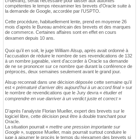
ci-devant), serait nécessaire pour laisser aux autorités
compétentes le temps réexaminer les brevets d'Oracle suite à
la demande de Google, accordée par l'USPTO.
Cette procédure, habituellement lente, prend en moyenne 26
mois d'après le Bureau américain des brevets et des marques
de commerce. Certaines affaires sont en effet en cours
dexamen depuis 10 ans.
Quoi qu'il en soit, le juge William Alsup, après avait ordonné à
l'accusation de réduire le nombre de ses revendications de 132
à un nombre jugeable, vient d'accorder à Oracle sa demande
de ne se prononcer sur ce nombre que durant la conférence de
préprocès, deux semaines seulement avant le grand jour.
Alsup reconnait dans une décision déposée cette semaine qu'il
est «
prématuré d'arriver dès aujourd'hui à un accord final
» sur
le nombre de revendications que le Jury devra «
étudier et
comprendre en vue darriver à un verdict juste et correct
»
D'après l'analyste Florian Mueller, expert des brevets sur le
logiciel libre, cette décision peut être à double tranchant pour
Oracle.
La situation pourrait «
mettre une pression importante sur
Google
», suppose Mueller, mais pourrait surtout conduire le
juge à ajourner le procès le temps du réexamen des brevets si