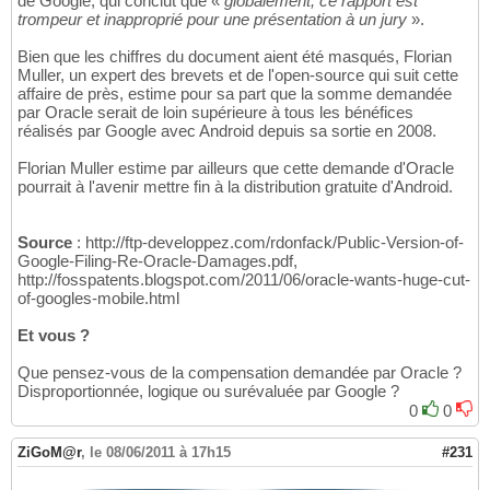
de Google, qui conclut que «
globalement, ce rapport est
trompeur et inapproprié pour une présentation à un jury
».
Bien que les chiffres du document aient été masqués, Florian
Muller, un expert des brevets et de l'open-source qui suit cette
affaire de près, estime pour sa part que la somme demandée
par Oracle serait de loin supérieure à tous les bénéfices
réalisés par Google avec Android depuis sa sortie en 2008.
Florian Muller estime par ailleurs que cette demande d'Oracle
pourrait à l'avenir mettre fin à la distribution gratuite d'Android.
Source
: http://ftp-developpez.com/rdonfack/Public-Version-of-
Google-Filing-Re-Oracle-Damages.pdf,
http://fosspatents.blogspot.com/2011/06/oracle-wants-huge-cut-
of-googles-mobile.html
Et vous ?
Que pensez-vous de la compensation demandée par Oracle ?
Disproportionnée, logique ou surévaluée par Google ?
0
0
ZiGoM@r
,
le 08/06/2011 à 17h15
#231