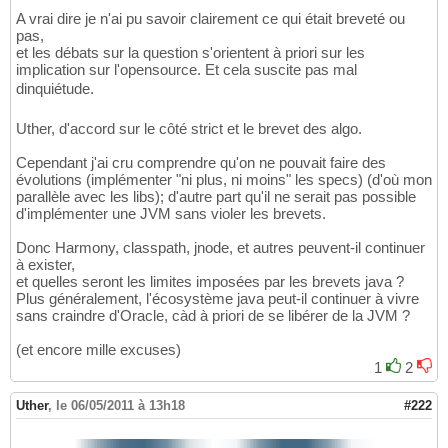
A vrai dire je n'ai pu savoir clairement ce qui était breveté ou
pas,
et les débats sur la question s'orientent à priori sur les
implication sur l'opensource. Et cela suscite pas mal
dinquiétude.
Uther, d'accord sur le côté strict et le brevet des algo.
Cependant j'ai cru comprendre qu'on ne pouvait faire des
évolutions (implémenter "ni plus, ni moins" les specs) (d'où mon
parallèle avec les libs); d'autre part qu'il ne serait pas possible
d'implémenter une JVM sans violer les brevets.
Donc Harmony, classpath, jnode, et autres peuvent-il continuer
à exister,
et quelles seront les limites imposées par les brevets java ?
Plus généralement, l'écosystème java peut-il continuer à vivre
sans craindre d'Oracle, càd à priori de se libérer de la JVM ?
(et encore mille excuses)
1
2
Uther
,
le 06/05/2011 à 13h18
#222