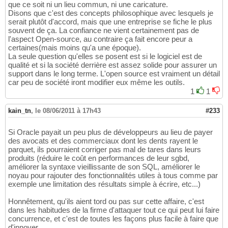
que ce soit ni un lieu commun, ni une caricature.
Disons que c'est des concepts philosophique avec lesquels je
serait plutôt d'accord, mais que une entreprise se fiche le plus
souvent de ça. La confiance ne vient certainement pas de
l'aspect Open-source, au contraire ça fait encore peur a
certaines(mais moins qu'a une époque).
La seule question qu'elles se posent est si le logiciel est de
qualité et si la société derrière est assez solide pour assurer un
support dans le long terme. L'open source est vraiment un détail
car peu de société iront modifier eux même les outils.
1
1
kain_tn
,
le 08/06/2011 à 17h43
#233
Si Oracle payait un peu plus de développeurs au lieu de payer
des avocats et des commerciaux dont les dents rayent le
parquet, ils pourraient corriger pas mal de tares dans leurs
produits (réduire le coût en performances de leur sgbd,
améliorer la syntaxe vieillissante de son SQL, améliorer le
noyau pour rajouter des fonctionnalités utiles à tous comme par
exemple une limitation des résultats simple à écrire, etc...)
Honnêtement, qu'ils aient tord ou pas sur cette affaire, c'est
dans les habitudes de la firme d'attaquer tout ce qui peut lui faire
concurrence, et c'est de toutes les façons plus facile à faire que
d'innover.