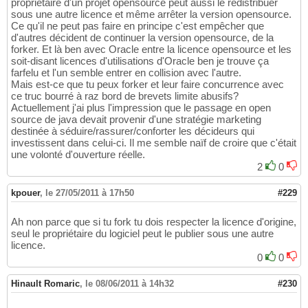
propriétaire d'un projet opensource peut aussi le redistribuer
sous une autre licence et même arrêter la version opensource.
Ce qu'il ne peut pas faire en principe c'est empêcher que
d'autres décident de continuer la version opensource, de la
forker. Et là ben avec Oracle entre la licence opensource et les
soit-disant licences d'utilisations d'Oracle ben je trouve ça
farfelu et l'un semble entrer en collision avec l'autre.
Mais est-ce que tu peux forker et leur faire concurrence avec
ce truc bourré à raz bord de brevets limite abusifs?
Actuellement j'ai plus l'impression que le passage en open
source de java devait provenir d'une stratégie marketing
destinée à séduire/rassurer/conforter les décideurs qui
investissent dans celui-ci. Il me semble naïf de croire que c'était
une volonté d'ouverture réelle.
2
0
kpouer
,
le 27/05/2011 à 17h50
#229
Ah non parce que si tu fork tu dois respecter la licence d'origine,
seul le propriétaire du logiciel peut le publier sous une autre
licence.
0
0
Hinault Romaric
,
le 08/06/2011 à 14h32
#230