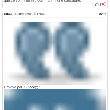
que ce soit ni un lieu commun, ni une caricature.
1
1
Uther
,
le 08/06/2011 à 17h40
#232
Envoyé par
ZiGoM@r